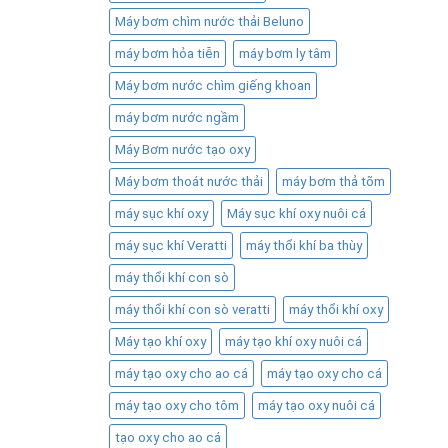
Máy bơm chìm nước thải Beluno
máy bơm hỏa tiễn
máy bơm ly tâm
Máy bơm nước chìm giếng khoan
máy bơm nước ngầm
Máy Bơm nước tạo oxy
Máy bơm thoát nước thải
máy bơm thả tõm
máy sục khí oxy
Máy sục khí oxy nuôi cá
máy sục khí Veratti
máy thổi khí ba thùy
máy thổi khí con sò
máy thổi khí con sò veratti
máy thổi khí oxy
Máy tạo khí oxy
máy tạo khí oxy nuôi cá
máy tạo oxy cho ao cá
máy tạo oxy cho cá
máy tạo oxy cho tôm
máy tạo oxy nuôi cá
tạo oxy cho ao cá