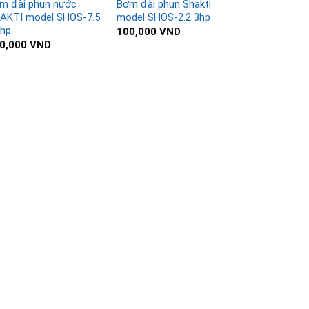
m đài phun nước
Bơm đài phun Shakti
AKTI model SHOS-7.5
model SHOS-2.2 3hp
5hp
100,000
VND
0,000
VND