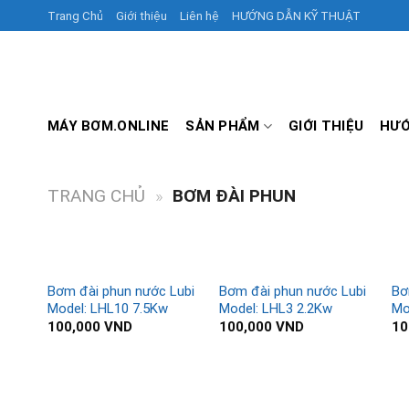
Skip
Trang Chủ
Giới thiệu
Liên hệ
HƯỚNG DẪN KỸ THUẬT
to
content
MÁY BƠM.ONLINE
SẢN PHẨM
GIỚI THIỆU
HƯỚ
TRANG CHỦ
»
BƠM ĐÀI PHUN
Bơm đài phun nước Lubi
Bơm đài phun nước Lubi
Bơ
Model: LHL10 7.5Kw
Model: LHL3 2.2Kw
Mo
100,000
VND
100,000
VND
10