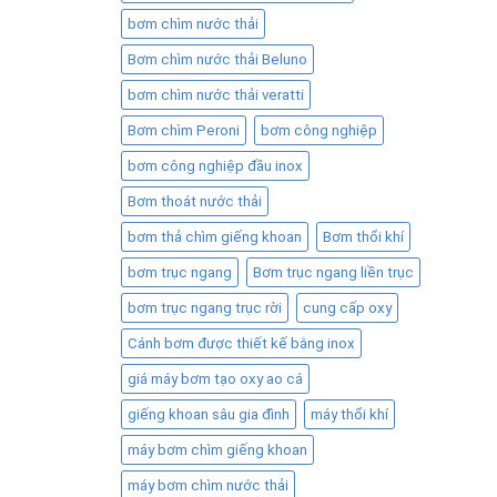
bơm chìm nước thải
Bơm chìm nước thải Beluno
bơm chìm nước thải veratti
Bơm chìm Peroni
bơm công nghiệp
bơm công nghiệp đầu inox
Bơm thoát nước thải
bơm thả chìm giếng khoan
Bơm thổi khí
bơm trục ngang
Bơm trục ngang liền trục
bơm trục ngang trục rời
cung cấp oxy
Cánh bơm được thiết kế bằng inox
giá máy bơm tạo oxy ao cá
giếng khoan sâu gia đình
máy thổi khí
máy bơm chìm giếng khoan
máy bơm chìm nước thải