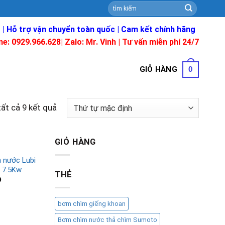
Tìm
kiếm:
 | Hỗ trợ vận chuyển toàn quốc | Cam kết chính hãng
ne: 0929.966.628|
Zalo: Mr. Vinh
| Tư vấn miễn phí 24/7
GIỎ HÀNG
0
tất cả 9 kết quả
GIỎ HÀNG
 nước Lubi
 7.5Kw
THẺ
D
bơm chìm giếng khoan
Bơm chìm nước thả chìm Sumoto