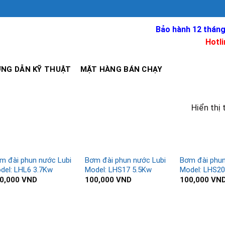
Bảo hành 12 tháng
Hotli
NG DẪN KỸ THUẬT
MẶT HÀNG BÁN CHẠY
Hiển thị 
m đài phun nước Lubi
Bơm đài phun nước Lubi
Bơm đài phun
del: LHL6 3.7Kw
Model: LHS17 5.5Kw
Model: LHS20
0,000
VND
100,000
VND
100,000
VN