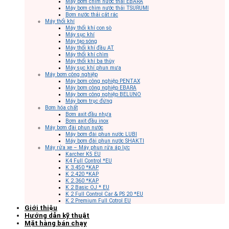
Máy bơm chìm nước thải EBARA
Máy bơm chìm nước thải TSURUMI
Bơm nước thải cắt rác
Máy thổi khí
Máy thổi khí con sò
Máy sục khí
Máy tạo sóng
Máy thổi khí đầu AT
Máy thổi khí chìm
Máy thổi khí ba thùy
Máy sục khí phun mưa
Máy bơm công nghiệp
Máy bơm công nghiệp PENTAX
Máy bơm công nghiệp EBARA
Máy bơm công nghiệp BELUNO
Máy bơm trục đứng
Bơm hóa chất
Bơm axit đầu nhựa
Bơm axit đầu inox
Máy bơm đài phun nước
Máy bơm đài phun nước LUBI
Máy bơm đài phun nước SHAKTI
Máy rửa xe – Máy phun rửa áp lực
Karcher K5 EU
K4 Full Control *EU
K 3.450 *KAP
K 2.420 *KAP
K 2.360 *KAP
K 2 Basic OJ * EU
K 2 Full Control Car & PS 20 *EU
K 2 Premium Full Cotrol EU
Giới thiệu
Hướng dẫn kỹ thuật
Mặt hàng bán chạy