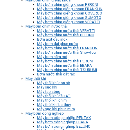
Máy bơm chìm giếng khoan
Máy bơm chìm giếng khoan PERONI
Máy bơm chìm giếng khoan FRANKLIN
Máy bơm chìm giếng khoan COVERCO
Máy bơm chìm giếng khoan SUMOTO
Máy bơm chìm giếng khoan VERATTI
Máy bơm chìm nước thải
Máy bơm chìm nước thải VERATTI
Máy bơm chìm nước thải BELUNO
Bơm axit đầu inox
Máy bơm đài phun nước
Máy bơm chìm nước thải FRANKLIN
Máy bơm chìm nước thải Showfou
Máy bơm hầm mỏ
Máy bơm chìm nước thải PERONI
Máy bơm chìm nước thải EBARA
Máy bơm chìm nước thải TSURUMI
Bơm nước thải cắt rác
Máy thổi khí
Máy thổi khí con sò
Máy sục khí
Máy tạo sóng
Máy thổi khí đầu AT
Máy thổi khí chìm
Máy thổi khí ba thùy
Máy sục khí phun mưa
Máy bơm công nghiệp
Máy bơm công nghiệp PENTAX
Máy bơm công nghiệp EBARA
Máy bơm công nghiệp BELUNO