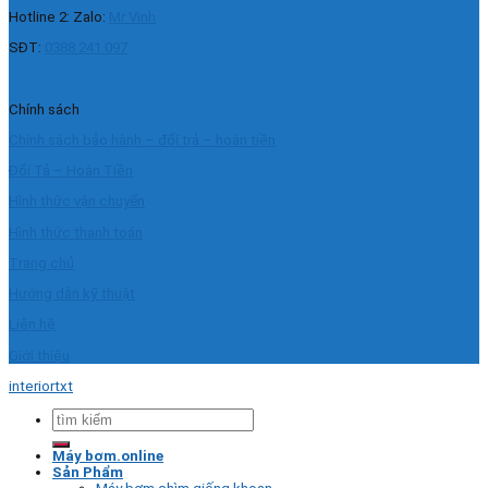
Hotline 2: Zalo:
Mr Vinh
SĐT:
0388.241.097
Chính sách
Chính sách bảo hành – đổi trả – hoàn tiền
Đổi Tả – Hoàn Tiền
Hình thức vận chuyển
Hình thức thanh toán
Trang chủ
Hướng dẫn kỹ thuật
Liên hệ
Giới thiệu
interiortxt
Tìm
kiếm:
Máy bơm.online
Sản Phẩm