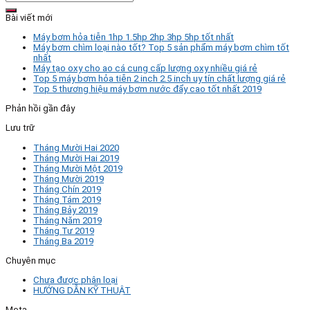
Bài viết mới
Máy bơm hỏa tiễn 1hp 1.5hp 2hp 3hp 5hp tốt nhất
Máy bơm chìm loại nào tốt? Top 5 sản phẩm máy bơm chìm tốt
nhất
Máy tạo oxy cho ao cá cung cấp lượng oxy nhiều giá rẻ
Top 5 máy bơm hỏa tiễn 2 inch 2.5 inch uy tín chất lượng giá rẻ
Top 5 thương hiệu máy bơm nước đẩy cao tốt nhất 2019
Phản hồi gần đây
Lưu trữ
Tháng Mười Hai 2020
Tháng Mười Hai 2019
Tháng Mười Một 2019
Tháng Mười 2019
Tháng Chín 2019
Tháng Tám 2019
Tháng Bảy 2019
Tháng Năm 2019
Tháng Tư 2019
Tháng Ba 2019
Chuyên mục
Chưa được phân loại
HƯỚNG DẪN KỸ THUẬT
Meta