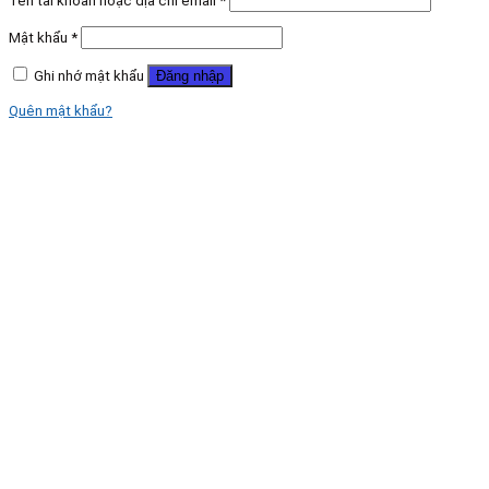
Tên tài khoản hoặc địa chỉ email
*
Mật khẩu
*
Ghi nhớ mật khẩu
Đăng nhập
Quên mật khẩu?