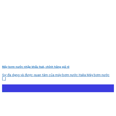
Máy bơm nước nhập khẩu Itali, chính hãng giá rẻ
Sự đa dạng và được quan tâm của máy bơm nước Italia Máy bơm nước
[...]
29
Th7