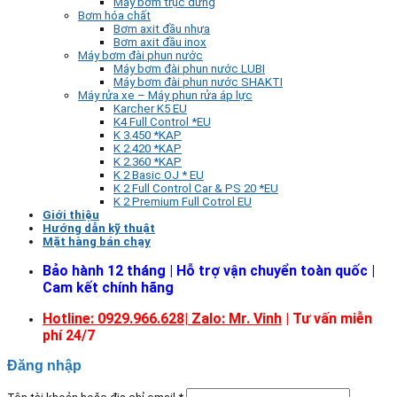
Máy bơm trục đứng
Bơm hóa chất
Bơm axit đầu nhựa
Bơm axit đầu inox
Máy bơm đài phun nước
Máy bơm đài phun nước LUBI
Máy bơm đài phun nước SHAKTI
Máy rửa xe – Máy phun rửa áp lực
Karcher K5 EU
K4 Full Control *EU
K 3.450 *KAP
K 2.420 *KAP
K 2.360 *KAP
K 2 Basic OJ * EU
K 2 Full Control Car & PS 20 *EU
K 2 Premium Full Cotrol EU
Giới thiệu
Hướng dẫn kỹ thuật
Mặt hàng bán chạy
Bảo hành 12 tháng | Hỗ trợ vận chuyển toàn quốc |
Cam kết chính hãng
Hotline: 0929.966.628|
Zalo: Mr. Vinh
| Tư vấn miễn
phí 24/7
Đăng nhập