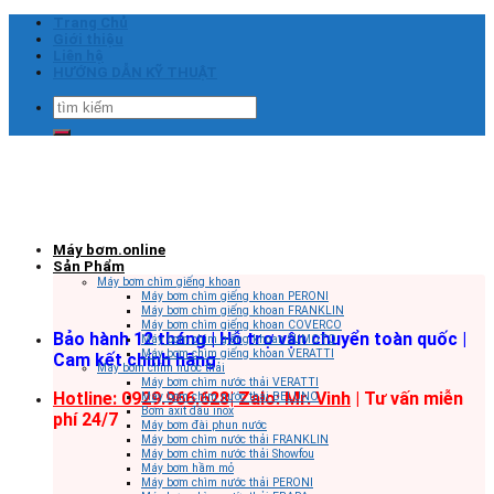
Skip
Trang Chủ
to
Giới thiệu
content
Liên hệ
HƯỚNG DẪN KỸ THUẬT
Tìm
kiếm:
Máy bơm.online
Sản Phẩm
Máy bơm chìm giếng khoan
Máy bơm chìm giếng khoan PERONI
Máy bơm chìm giếng khoan FRANKLIN
Máy bơm chìm giếng khoan COVERCO
Bảo hành 12 tháng | Hỗ trợ vận chuyển toàn quốc |
Máy bơm chìm giếng khoan SUMOTO
Máy bơm chìm giếng khoan VERATTI
Cam kết chính hãng
Máy bơm chìm nước thải
Máy bơm chìm nước thải VERATTI
Hotline: 0929.966.628|
Zalo: Mr. Vinh
| Tư vấn miễn
Máy bơm chìm nước thải BELUNO
Bơm axit đầu inox
phí 24/7
Máy bơm đài phun nước
Máy bơm chìm nước thải FRANKLIN
Máy bơm chìm nước thải Showfou
Máy bơm hầm mỏ
Máy bơm chìm nước thải PERONI