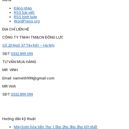
Đăng nhập
RSS bài viết
RSS bình luận
WordPress.org
ĐỊA CHỈ LIÊN HỆ
CÔNG TY TNHH TM&CN ĐỘNG LỰC
Số 20 Ngõ 37 Tây Kết – Hà Nội
SĐT:
0332.899.599
TƯ VẤN MUA HÀNG
MR: VINH
Email: namvinh999@gmail.com
MR.Vinh
SĐT:
0332.899.599
Hướng dẫn kỹ thuật
Máy bơm hỏa tiễn 1hp 1.5hp 2hp 3hp 5hp tốt nhất