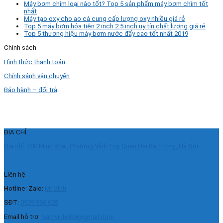
Máy bơm chìm loại nào tốt? Top 5 sản phẩm máy bơm chìm tốt
nhất
Máy tạo oxy cho ao cá cung cấp lượng oxy nhiều giá rẻ
Top 5 máy bơm hỏa tiễn 2 inch 2.5 inch uy tín chất lượng giá rẻ
Top 5 thương hiệu máy bơm nước đẩy cao tốt nhất 2019
Chính sách
Hình thức thanh toán
Chính sánh vận chuyển
Bảo hành – đổi trả
ĐỊA CHỈ
Địa chỉ: 780 Minh Khai, Phường Vĩnh Tuy, Quận Hai Bà Trưng, Hà Nội
Liên hệ
Hotline: Zalo:
Mr Vinh
SĐT:
0929.966.628
Email hỗ trợ:
Namvinh999@gmail.com