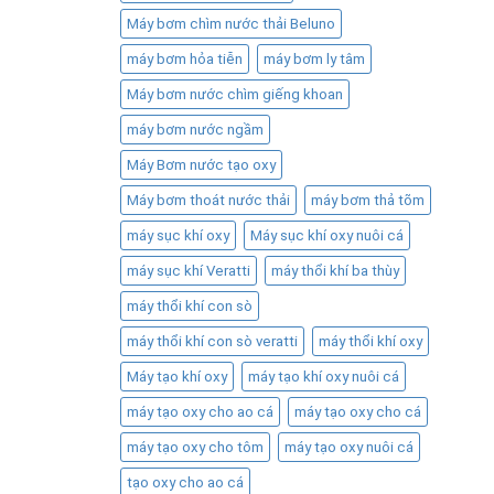
Máy bơm chìm nước thải Beluno
máy bơm hỏa tiễn
máy bơm ly tâm
Máy bơm nước chìm giếng khoan
máy bơm nước ngầm
Máy Bơm nước tạo oxy
Máy bơm thoát nước thải
máy bơm thả tõm
máy sục khí oxy
Máy sục khí oxy nuôi cá
máy sục khí Veratti
máy thổi khí ba thùy
máy thổi khí con sò
máy thổi khí con sò veratti
máy thổi khí oxy
Máy tạo khí oxy
máy tạo khí oxy nuôi cá
máy tạo oxy cho ao cá
máy tạo oxy cho cá
máy tạo oxy cho tôm
máy tạo oxy nuôi cá
tạo oxy cho ao cá