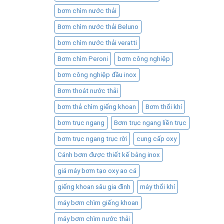
bơm chìm nước thải
Bơm chìm nước thải Beluno
bơm chìm nước thải veratti
Bơm chìm Peroni
bơm công nghiệp
bơm công nghiệp đầu inox
Bơm thoát nước thải
bơm thả chìm giếng khoan
Bơm thổi khí
bơm trục ngang
Bơm trục ngang liền trục
bơm trục ngang trục rời
cung cấp oxy
Cánh bơm được thiết kế bằng inox
giá máy bơm tạo oxy ao cá
giếng khoan sâu gia đình
máy thổi khí
máy bơm chìm giếng khoan
máy bơm chìm nước thải