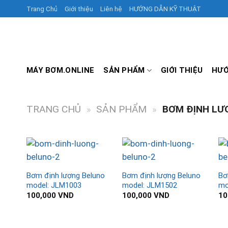
Skip
Trang Chủ
Giới thiệu
Liên hệ
HƯỚNG DẪN KỸ THUẬT
to
content
MÁY BƠM.ONLINE
SẢN PHẨM
GIỚI THIỆU
HƯỚ
TRANG CHỦ
»
SẢN PHẨM
»
BƠM ĐỊNH LƯ
Bơm định lượng Beluno
Bơm định lượng Beluno
Bơ
model: JLM1003
model: JLM1502
mo
100,000
VND
100,000
VND
10