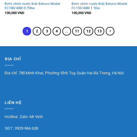
Bơm chìm nước thải Beluno Model
Bơm chìm nước thải Beluno Model
FC100/40M 0.75Kw
FC150/40M 1.1Kw
100,000
VND
100,000
VND
1
2
3
4
…
11
12
13
ĐỊA CHỈ
Địa chỉ: 780 Minh Khai, Phường Vĩnh Tuy, Quận Hai Bà Trưng, Hà Nội
LIÊN HỆ
Hotline: Zalo:
Mr Vinh
SĐT:
0929.966.628