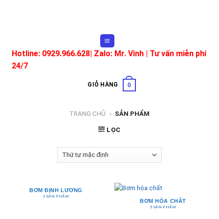
Skip
to
content
Hotline: 0929.966.628|
Zalo: Mr. Vinh
| Tư vấn miễn phí
24/7
GIỎ HÀNG
0
TRANG CHỦ
»
SẢN PHẨM
LỌC
BƠM ĐỊNH LƯƠNG
3 SẢN PHẨM
BƠM HÓA CHẤT
5 SẢN PHẨM