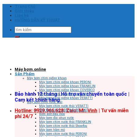
Skip
Trang Chủ
to
Giới thiệu
content
Liên hệ
HƯỚNG DẪN KỸ THUẬT
Tìm
kiếm:
Máy bơm.online
Sản Phẩm
Máy bơm chìm giếng khoan
Máy bơm chìm giếng khoan PERONI
Máy bơm chìm giếng khoan FRANKLIN
Máy bơm chìm giếng khoan COVERCO
Bảo hành 12 tháng | Hỗ trợ vận chuyển toàn quốc |
Máy bơm chìm giếng khoan SUMOTO
Máy bơm chìm giếng khoan VERATTI
Cam kết chính hãng
Máy bơm chìm nước thải
Máy bơm chìm nước thải VERATTI
Hotline: 0929.966.628|
Zalo: Mr. Vinh
| Tư vấn miễn
Máy bơm chìm nước thải BELUNO
Bơm axit đầu inox
phí 24/7
Máy bơm đài phun nước
Máy bơm chìm nước thải FRANKLIN
Máy bơm chìm nước thải Showfou
Máy bơm hầm mỏ
Máy bơm chìm nước thải PERONI