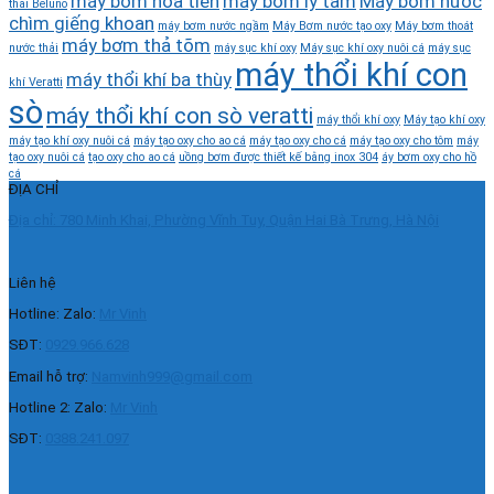
máy bơm hỏa tiễn
máy bơm ly tâm
Máy bơm nước
thải Beluno
chìm giếng khoan
máy bơm nước ngầm
Máy Bơm nước tạo oxy
Máy bơm thoát
máy bơm thả tõm
nước thải
máy sục khí oxy
Máy sục khí oxy nuôi cá
máy sục
máy thổi khí con
máy thổi khí ba thùy
khí Veratti
sò
máy thổi khí con sò veratti
máy thổi khí oxy
Máy tạo khí oxy
máy tạo khí oxy nuôi cá
máy tạo oxy cho ao cá
máy tạo oxy cho cá
máy tạo oxy cho tôm
máy
tạo oxy nuôi cá
tạo oxy cho ao cá
uồng bơm được thiết kế bằng inox 304
áy bơm oxy cho hồ
cá
ĐỊA CHỈ
Địa chỉ: 780 Minh Khai, Phường Vĩnh Tuy, Quận Hai Bà Trưng, Hà Nội
Liên hệ
Hotline: Zalo:
Mr Vinh
SĐT:
0929.966.628
Email hỗ trợ:
Namvinh999@gmail.com
Hotline 2: Zalo:
Mr Vinh
SĐT:
0388.241.097