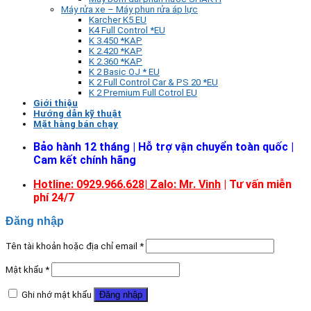
Máy rửa xe – Máy phun rửa áp lực
Karcher K5 EU
K4 Full Control *EU
K 3.450 *KAP
K 2.420 *KAP
K 2.360 *KAP
K 2 Basic OJ * EU
K 2 Full Control Car & PS 20 *EU
K 2 Premium Full Cotrol EU
Giới thiệu
Hướng dẫn kỹ thuật
Mặt hàng bán chạy
Bảo hành 12 tháng | Hỗ trợ vận chuyển toàn quốc |
Cam kết chính hãng
Hotline: 0929.966.628|
Zalo: Mr. Vinh
| Tư vấn miễn
phí 24/7
Đăng nhập
Tên tài khoản hoặc địa chỉ email
*
Mật khẩu
*
Ghi nhớ mật khẩu
Đăng nhập