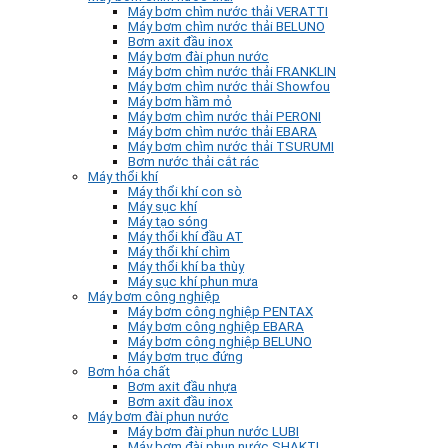
Máy bơm chìm nước thải VERATTI
Máy bơm chìm nước thải BELUNO
Bơm axit đầu inox
Máy bơm đài phun nước
Máy bơm chìm nước thải FRANKLIN
Máy bơm chìm nước thải Showfou
Máy bơm hầm mỏ
Máy bơm chìm nước thải PERONI
Máy bơm chìm nước thải EBARA
Máy bơm chìm nước thải TSURUMI
Bơm nước thải cắt rác
Máy thổi khí
Máy thổi khí con sò
Máy sục khí
Máy tạo sóng
Máy thổi khí đầu AT
Máy thổi khí chìm
Máy thổi khí ba thùy
Máy sục khí phun mưa
Máy bơm công nghiệp
Máy bơm công nghiệp PENTAX
Máy bơm công nghiệp EBARA
Máy bơm công nghiệp BELUNO
Máy bơm trục đứng
Bơm hóa chất
Bơm axit đầu nhựa
Bơm axit đầu inox
Máy bơm đài phun nước
Máy bơm đài phun nước LUBI
Máy bơm đài phun nước SHAKTI