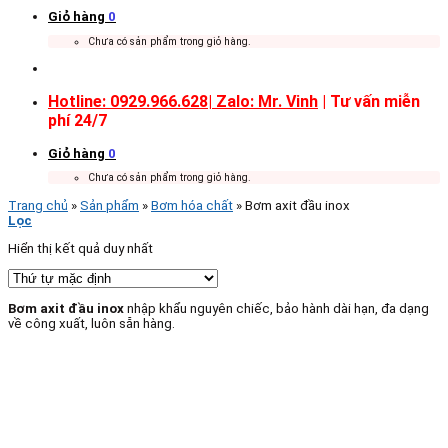
Giỏ hàng
0
Chưa có sản phẩm trong giỏ hàng.
Hotline: 0929.966.628|
Zalo: Mr. Vinh
| Tư vấn miễn
phí 24/7
Giỏ hàng
0
Chưa có sản phẩm trong giỏ hàng.
Trang chủ
»
Sản phẩm
»
Bơm hóa chất
»
Bơm axit đầu inox
Lọc
Hiển thị kết quả duy nhất
Bơm axit đầu inox
nhập khẩu nguyên chiếc, bảo hành dài hạn, đa dạng
về công xuất, luôn sẵn hàng.