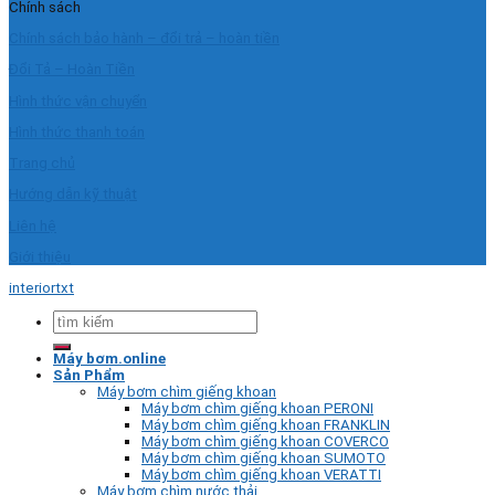
Chính sách
Chính sách bảo hành – đổi trả – hoàn tiền
Đổi Tả – Hoàn Tiền
Hình thức vận chuyển
Hình thức thanh toán
Trang chủ
Hướng dẫn kỹ thuật
Liên hệ
Giới thiệu
interiortxt
Tìm
kiếm:
Máy bơm.online
Sản Phẩm
Máy bơm chìm giếng khoan
Máy bơm chìm giếng khoan PERONI
Máy bơm chìm giếng khoan FRANKLIN
Máy bơm chìm giếng khoan COVERCO
Máy bơm chìm giếng khoan SUMOTO
Máy bơm chìm giếng khoan VERATTI
Máy bơm chìm nước thải