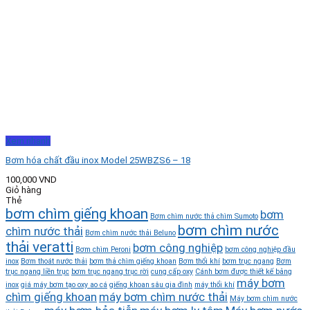
Xem nhanh
Bơm hóa chất đầu inox Model 25WBZS6 – 18
100,000
VND
Giỏ hàng
Thẻ
bơm chìm giếng khoan
bơm
Bơm chìm nước thả chìm Sumoto
bơm chìm nước
chìm nước thải
Bơm chìm nước thải Beluno
thải veratti
bơm công nghiệp
Bơm chìm Peroni
bơm công nghiệp đầu
inox
Bơm thoát nước thải
bơm thả chìm giếng khoan
Bơm thổi khí
bơm trục ngang
Bơm
trục ngang liền trục
bơm trục ngang trục rời
cung cấp oxy
Cánh bơm được thiết kế bằng
máy bơm
inox
giá máy bơm tạo oxy ao cá
giếng khoan sâu gia đình
máy thổi khí
chìm giếng khoan
máy bơm chìm nước thải
Máy bơm chìm nước