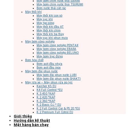
Máy bơm chìm nước thải EBARA
Máy bơm chìm nước thải TSURUMI
Bơm nước thải cắt rác
Máy thổi khí
Máy thổi khí con sò
Máy sục khí
Máy tạo sóng
Máy thổi khí đầu AT
Máy thổi khí chìm
Máy thổi khí ba thùy
Máy sục khí phun mưa
Máy bơm công nghiệp
Máy bơm công nghiệp PENTAX
Máy bơm công nghiệp EBARA
Máy bơm công nghiệp BELUNO
Máy bơm trục đứng
Bơm hóa chất
Bơm axit đầu nhựa
Bơm axit đầu inox
Máy bơm đài phun nước
Máy bơm đài phun nước LUBI
Máy bơm đài phun nước SHAKTI
Máy rửa xe – Máy phun rửa áp lực
Karcher K5 EU
K4 Full Control *EU
K 3.450 *KAP
K 2.420 *KAP
K 2.360 *KAP
K 2 Basic OJ * EU
K 2 Full Control Car & PS 20 *EU
K 2 Premium Full Cotrol EU
Giới thiệu
Hướng dẫn kỹ thuật
Mặt hàng bán chạy