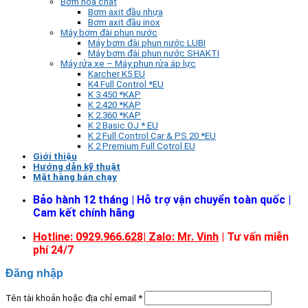
Bơm hóa chất
Bơm axit đầu nhựa
Bơm axit đầu inox
Máy bơm đài phun nước
Máy bơm đài phun nước LUBI
Máy bơm đài phun nước SHAKTI
Máy rửa xe – Máy phun rửa áp lực
Karcher K5 EU
K4 Full Control *EU
K 3.450 *KAP
K 2.420 *KAP
K 2.360 *KAP
K 2 Basic OJ * EU
K 2 Full Control Car & PS 20 *EU
K 2 Premium Full Cotrol EU
Giới thiệu
Hướng dẫn kỹ thuật
Mặt hàng bán chạy
Bảo hành 12 tháng | Hỗ trợ vận chuyển toàn quốc |
Cam kết chính hãng
Hotline: 0929.966.628|
Zalo: Mr. Vinh
| Tư vấn miễn
phí 24/7
Đăng nhập
Tên tài khoản hoặc địa chỉ email
*