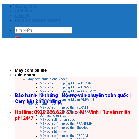
Skip
Trang Chủ
to
Giới thiệu
content
Liên hệ
HƯỚNG DẪN KỸ THUẬT
Tìm
kiếm:
Máy bơm.online
Sản Phẩm
Máy bơm chìm giếng khoan
Máy bơm chìm giếng khoan PERONI
Máy bơm chìm giếng khoan FRANKLIN
Máy bơm chìm giếng khoan COVERCO
Bảo hành 12 tháng | Hỗ trợ vận chuyển toàn quốc |
Máy bơm chìm giếng khoan SUMOTO
Máy bơm chìm giếng khoan VERATTI
Cam kết chính hãng
Máy bơm chìm nước thải
Máy bơm chìm nước thải VERATTI
Hotline: 0929.966.628|
Zalo: Mr. Vinh
| Tư vấn miễn
Máy bơm chìm nước thải BELUNO
Bơm axit đầu inox
phí 24/7
Máy bơm đài phun nước
Máy bơm chìm nước thải FRANKLIN
Máy bơm chìm nước thải Showfou
Máy bơm hầm mỏ
Máy bơm chìm nước thải PERONI