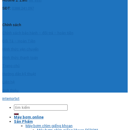
Hotline 2: Zalo:
Mr Vinh
SĐT:
0388.241.097
Chính sách
Chính sách bảo hành – đổi trả – hoàn tiền
Đổi Tả – Hoàn Tiền
Hình thức vận chuyển
Hình thức thanh toán
Trang chủ
Hướng dẫn kỹ thuật
Liên hệ
Giới thiệu
interiortxt
Tìm
kiếm:
Máy bơm.online
Sản Phẩm
Máy bơm chìm giếng khoan