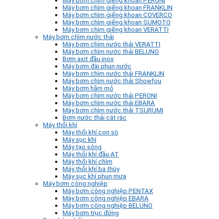
Máy bơm chìm giếng khoan PERONI
Máy bơm chìm giếng khoan FRANKLIN
Máy bơm chìm giếng khoan COVERCO
Máy bơm chìm giếng khoan SUMOTO
Máy bơm chìm giếng khoan VERATTI
Máy bơm chìm nước thải
Máy bơm chìm nước thải VERATTI
Máy bơm chìm nước thải BELUNO
Bơm axit đầu inox
Máy bơm đài phun nước
Máy bơm chìm nước thải FRANKLIN
Máy bơm chìm nước thải Showfou
Máy bơm hầm mỏ
Máy bơm chìm nước thải PERONI
Máy bơm chìm nước thải EBARA
Máy bơm chìm nước thải TSURUMI
Bơm nước thải cắt rác
Máy thổi khí
Máy thổi khí con sò
Máy sục khí
Máy tạo sóng
Máy thổi khí đầu AT
Máy thổi khí chìm
Máy thổi khí ba thùy
Máy sục khí phun mưa
Máy bơm công nghiệp
Máy bơm công nghiệp PENTAX
Máy bơm công nghiệp EBARA
Máy bơm công nghiệp BELUNO
Máy bơm trục đứng