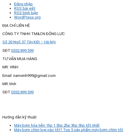
Đăng nhập
RSS bài viết
RSS bình luận
WordPress.org
ĐỊA CHỈ LIÊN HỆ
CÔNG TY TNHH TM&CN ĐỘNG LỰC
Số 20 Ngõ 37 Tây Kết – Hà Nội
SĐT:
0332.899.599
TƯ VẤN MUA HÀNG
MR: VINH
Email: namvinh999@gmail.com
MR.Vinh
SĐT:
0332.899.599
Hướng dẫn kỹ thuật
Máy bơm hỏa tiễn 1hp 1.5hp 2hp 3hp 5hp tốt nhất
Máy bơm chìm loại nào tốt? Top 5 sản phẩm máy bơm chìm tốt