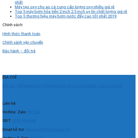
nhất
Máy tạo oxy cho ao cá cung cấp lượng oxy nhiều giá rẻ
Top 5 máy bơm hỏa tiễn 2 inch 2.5 inch uy tín chất lượng giá rẻ
Top 5 thương hiệu máy bơm nước đẩy cao tốt nhất 2019
Chính sách
Hình thức thanh toán
Chính sánh vận chuyển
Bảo hành – đổi trả
ĐỊA CHỈ
Địa chỉ: 780 Minh Khai, Phường Vĩnh Tuy, Quận Hai Bà Trưng, Hà Nội
Liên hệ
Hotline: Zalo:
Mr Vinh
SĐT:
0929.966.628
Email hỗ trợ:
Namvinh999@gmail.com