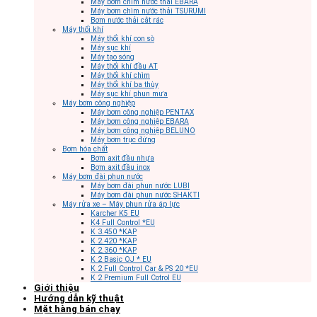
Máy bơm chìm nước thải EBARA
Máy bơm chìm nước thải TSURUMI
Bơm nước thải cắt rác
Máy thổi khí
Máy thổi khí con sò
Máy sục khí
Máy tạo sóng
Máy thổi khí đầu AT
Máy thổi khí chìm
Máy thổi khí ba thùy
Máy sục khí phun mưa
Máy bơm công nghiệp
Máy bơm công nghiệp PENTAX
Máy bơm công nghiệp EBARA
Máy bơm công nghiệp BELUNO
Máy bơm trục đứng
Bơm hóa chất
Bơm axit đầu nhựa
Bơm axit đầu inox
Máy bơm đài phun nước
Máy bơm đài phun nước LUBI
Máy bơm đài phun nước SHAKTI
Máy rửa xe – Máy phun rửa áp lực
Karcher K5 EU
K4 Full Control *EU
K 3.450 *KAP
K 2.420 *KAP
K 2.360 *KAP
K 2 Basic OJ * EU
K 2 Full Control Car & PS 20 *EU
K 2 Premium Full Cotrol EU
Giới thiệu
Hướng dẫn kỹ thuật
Mặt hàng bán chạy