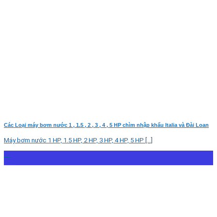
Các Loại máy bơm nước 1 , 1.5 , 2 , 3 , 4 , 5 HP chìm nhập khẩu Italia và Đài Loan
Máy bơm nước 1 HP, 1.5 HP, 2 HP, 3 HP, 4 HP, 5 HP [...]
10
Th8