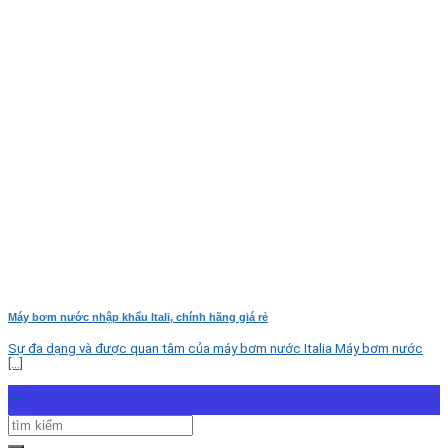
Máy bơm nước nhập khẩu Itali, chính hãng giá rẻ
Sự đa dạng và được quan tâm của máy bơm nước Italia Máy bơm nước
[...]
29
Th7