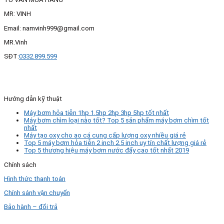
MR: VINH
Email: namvinh999@gmail.com
MR.Vinh
SĐT:
0332.899.599
Hướng dẫn kỹ thuật
Máy bơm hỏa tiễn 1hp 1.5hp 2hp 3hp 5hp tốt nhất
Máy bơm chìm loại nào tốt? Top 5 sản phẩm máy bơm chìm tốt
nhất
Máy tạo oxy cho ao cá cung cấp lượng oxy nhiều giá rẻ
Top 5 máy bơm hỏa tiễn 2 inch 2.5 inch uy tín chất lượng giá rẻ
Top 5 thương hiệu máy bơm nước đẩy cao tốt nhất 2019
Chính sách
Hình thức thanh toán
Chính sánh vận chuyển
Bảo hành – đổi trả