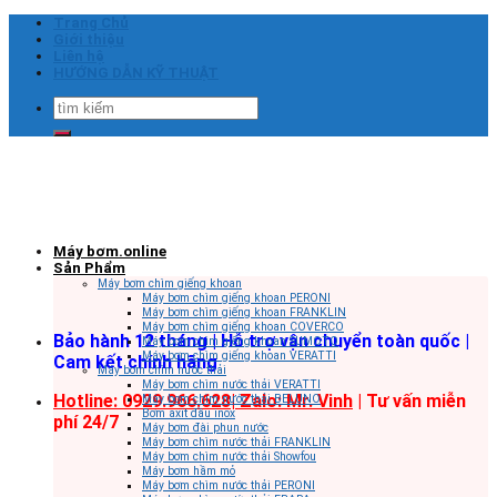
Skip
Trang Chủ
to
Giới thiệu
content
Liên hệ
HƯỚNG DẪN KỸ THUẬT
Tìm
kiếm:
Máy bơm.online
Sản Phẩm
Máy bơm chìm giếng khoan
Máy bơm chìm giếng khoan PERONI
Máy bơm chìm giếng khoan FRANKLIN
Máy bơm chìm giếng khoan COVERCO
Bảo hành 12 tháng | Hỗ trợ vận chuyển toàn quốc |
Máy bơm chìm giếng khoan SUMOTO
Máy bơm chìm giếng khoan VERATTI
Cam kết chính hãng
Máy bơm chìm nước thải
Máy bơm chìm nước thải VERATTI
Hotline: 0929.966.628|
Zalo: Mr. Vinh
| Tư vấn miễn
Máy bơm chìm nước thải BELUNO
Bơm axit đầu inox
phí 24/7
Máy bơm đài phun nước
Máy bơm chìm nước thải FRANKLIN
Máy bơm chìm nước thải Showfou
Máy bơm hầm mỏ
Máy bơm chìm nước thải PERONI