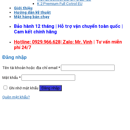
K 2 Premium Full Cotrol EU
Giới thiệu
Hướng dẫn kỹ thuật
Mặt hàng bán chạy
Bảo hành 12 tháng | Hỗ trợ vận chuyển toàn quốc |
Cam kết chính hãng
Hotline: 0929.966.628|
Zalo: Mr. Vinh
| Tư vấn miễn
phí 24/7
Đăng nhập
Tên tài khoản hoặc địa chỉ email
*
Mật khẩu
*
Ghi nhớ mật khẩu
Đăng nhập
Quên mật khẩu?