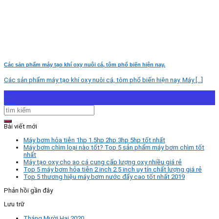
Các sản phẩm máy tạo khí oxy nuôi cá, tôm phổ biến hiện nay.
Các sản phẩm máy tạo khí oxy nuôi cá, tôm phổ biến hiện nay. Máy [...]
06
Th8
Bài viết mới
Máy bơm hỏa tiễn 1hp 1.5hp 2hp 3hp 5hp tốt nhất
Máy bơm chìm loại nào tốt? Top 5 sản phẩm máy bơm chìm tốt
nhất
Máy tạo oxy cho ao cá cung cấp lượng oxy nhiều giá rẻ
Top 5 máy bơm hỏa tiễn 2 inch 2.5 inch uy tín chất lượng giá rẻ
Top 5 thương hiệu máy bơm nước đẩy cao tốt nhất 2019
Phản hồi gần đây
Lưu trữ
Tháng Mười Hai 2020