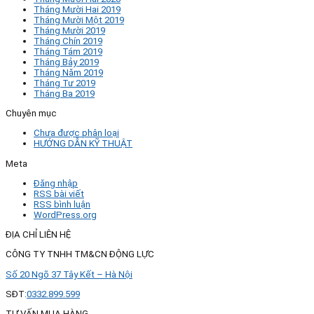
Tháng Mười Hai 2019
Tháng Mười Một 2019
Tháng Mười 2019
Tháng Chín 2019
Tháng Tám 2019
Tháng Bảy 2019
Tháng Năm 2019
Tháng Tư 2019
Tháng Ba 2019
Chuyên mục
Chưa được phân loại
HƯỚNG DẪN KỸ THUẬT
Meta
Đăng nhập
RSS bài viết
RSS bình luận
WordPress.org
ĐỊA CHỈ LIÊN HỆ
CÔNG TY TNHH TM&CN ĐỘNG LỰC
Số 20 Ngõ 37 Tây Kết – Hà Nội
SĐT:
0332.899.599
TƯ VẤN MUA HÀNG