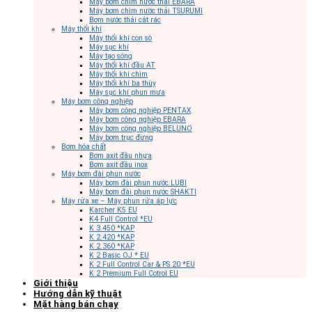
Máy bơm chìm nước thải EBARA
Máy bơm chìm nước thải TSURUMI
Bơm nước thải cắt rác
Máy thổi khí
Máy thổi khí con sò
Máy sục khí
Máy tạo sóng
Máy thổi khí đầu AT
Máy thổi khí chìm
Máy thổi khí ba thùy
Máy sục khí phun mưa
Máy bơm công nghiệp
Máy bơm công nghiệp PENTAX
Máy bơm công nghiệp EBARA
Máy bơm công nghiệp BELUNO
Máy bơm trục đứng
Bơm hóa chất
Bơm axit đầu nhựa
Bơm axit đầu inox
Máy bơm đài phun nước
Máy bơm đài phun nước LUBI
Máy bơm đài phun nước SHAKTI
Máy rửa xe – Máy phun rửa áp lực
Karcher K5 EU
K4 Full Control *EU
K 3.450 *KAP
K 2.420 *KAP
K 2.360 *KAP
K 2 Basic OJ * EU
K 2 Full Control Car & PS 20 *EU
K 2 Premium Full Cotrol EU
Giới thiệu
Hướng dẫn kỹ thuật
Mặt hàng bán chạy