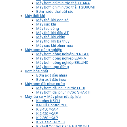
Máy bơm chìm nước thải EBARA
Máy bơm chìm nước thải TSURUMI
Bơm nước thải cắt rác
Máy thổi khí
Máy thổi khí con sò
Máy sục khí
Máy tạo sóng
Máy thổi khí đầu AT
Máy thổi khí chìm
Máy thổi khí ba thùy
Máy sục khí phun mưa
Máy bơm công nghiệp
Máy bơm công nghiệp PENTAX
Máy bơm công nghiệp EBARA
Máy bơm công nghiệp BELUNO
Máy bơm trục đứng
Bơm hóa chất
Bơm axit đầu nhựa
Bơm axit đầu inox
Máy bơm đài phun nước
Máy bơm đài phun nước LUBI
Máy bơm đài phun nước SHAKTI
Máy rửa xe – Máy phun rửa áp lực
Karcher K5 EU
K4 Full Control *EU
K 3.450 *KAP
K 2.420 *KAP
K 2.360 *KAP
K 2 Basic OJ * EU
K 2 Full Control Car & PS 20 *EU