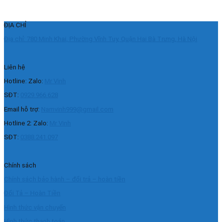
ĐỊA CHỈ
Địa chỉ: 780 Minh Khai, Phường Vĩnh Tuy, Quận Hai Bà Trưng, Hà Nội
Liên hệ
Hotline: Zalo:
Mr Vinh
SĐT:
0929.966.628
Email hỗ trợ:
Namvinh999@gmail.com
Hotline 2: Zalo:
Mr Vinh
SĐT:
0388.241.097
Chính sách
Chính sách bảo hành – đổi trả – hoàn tiền
Đổi Tả – Hoàn Tiền
Hình thức vận chuyển
Hình thức thanh toán