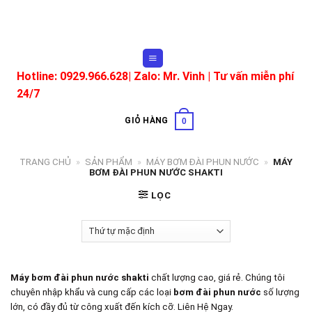
Skip
to
content
Hotline: 0929.966.628|
Zalo: Mr. Vinh
| Tư vấn miễn phí
24/7
GIỎ HÀNG
0
TRANG CHỦ
»
SẢN PHẨM
»
MÁY BƠM ĐÀI PHUN NƯỚC
»
MÁY
BƠM ĐÀI PHUN NƯỚC SHAKTI
LỌC
Máy bơm đài phun nước shakti
chất lượng cao, giá rẻ. Chúng tôi
chuyên nhập khẩu và cung cấp các loại
bơm đài phun nước
số lượng
lớn, có đầy đủ từ công xuất đến kích cỡ. Liên Hệ Ngay.