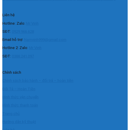
Liên hệ
Hotline: Zalo:
Mr Vinh
SĐT:
0929.966.628
Email hỗ trợ:
Namvinh999@gmail.com
Hotline 2: Zalo:
Mr Vinh
SĐT:
0388.241.097
Chính sách
Chính sách bảo hành – đổi trả – hoàn tiền
Đổi Tả – Hoàn Tiền
Hình thức vận chuyển
Hình thức thanh toán
Trang chủ
Hướng dẫn kỹ thuật
Liên hệ