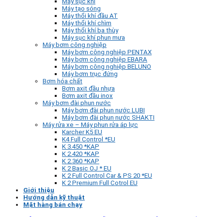
Máy sục khí
Máy tạo sóng
Máy thổi khí đầu AT
Máy thổi khí chìm
Máy thổi khí ba thùy
Máy sục khí phun mưa
Máy bơm công nghiệp
Máy bơm công nghiệp PENTAX
Máy bơm công nghiệp EBARA
Máy bơm công nghiệp BELUNO
Máy bơm trục đứng
Bơm hóa chất
Bơm axit đầu nhựa
Bơm axit đầu inox
Máy bơm đài phun nước
Máy bơm đài phun nước LUBI
Máy bơm đài phun nước SHAKTI
Máy rửa xe – Máy phun rửa áp lực
Karcher K5 EU
K4 Full Control *EU
K 3.450 *KAP
K 2.420 *KAP
K 2.360 *KAP
K 2 Basic OJ * EU
K 2 Full Control Car & PS 20 *EU
K 2 Premium Full Cotrol EU
Giới thiệu
Hướng dẫn kỹ thuật
Mặt hàng bán chạy