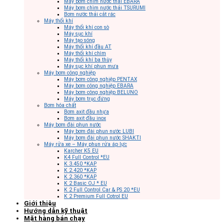
Máy bơm chìm nước thải EBARA
Máy bơm chìm nước thải TSURUMI
Bơm nước thải cắt rác
Máy thổi khí
Máy thổi khí con sò
Máy sục khí
Máy tạo sóng
Máy thổi khí đầu AT
Máy thổi khí chìm
Máy thổi khí ba thùy
Máy sục khí phun mưa
Máy bơm công nghiệp
Máy bơm công nghiệp PENTAX
Máy bơm công nghiệp EBARA
Máy bơm công nghiệp BELUNO
Máy bơm trục đứng
Bơm hóa chất
Bơm axit đầu nhựa
Bơm axit đầu inox
Máy bơm đài phun nước
Máy bơm đài phun nước LUBI
Máy bơm đài phun nước SHAKTI
Máy rửa xe – Máy phun rửa áp lực
Karcher K5 EU
K4 Full Control *EU
K 3.450 *KAP
K 2.420 *KAP
K 2.360 *KAP
K 2 Basic OJ * EU
K 2 Full Control Car & PS 20 *EU
K 2 Premium Full Cotrol EU
Giới thiệu
Hướng dẫn kỹ thuật
Mặt hàng bán chạy