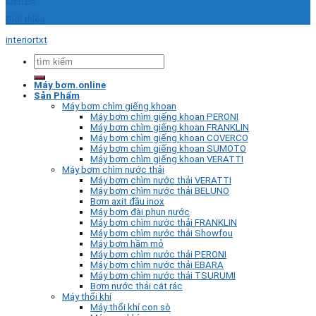
Giới thiệu
interiortxt
Tìm
kiếm:
Máy bơm.online
Sản Phẩm
Máy bơm chìm giếng khoan
Máy bơm chìm giếng khoan PERONI
Máy bơm chìm giếng khoan FRANKLIN
Máy bơm chìm giếng khoan COVERCO
Máy bơm chìm giếng khoan SUMOTO
Máy bơm chìm giếng khoan VERATTI
Máy bơm chìm nước thải
Máy bơm chìm nước thải VERATTI
Máy bơm chìm nước thải BELUNO
Bơm axit đầu inox
Máy bơm đài phun nước
Máy bơm chìm nước thải FRANKLIN
Máy bơm chìm nước thải Showfou
Máy bơm hầm mỏ
Máy bơm chìm nước thải PERONI
Máy bơm chìm nước thải EBARA
Máy bơm chìm nước thải TSURUMI
Bơm nước thải cắt rác
Máy thổi khí
Máy thổi khí con sò