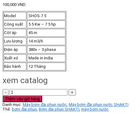
100,000
VND
Model
SHOS-7.5
Công suất
5.5 Kw – 7.5 hp
Cột áp
45 m
Lưu lượng
14 m3/h
Điện áp
380v – 3 phase
Xuất xứ
Made in India
Bảo hành
12 Tháng
xem catalog
Bơm
đài
Thêm vào giỏ hàng
phun
Danh mục:
Máy bơm đài phun nước
,
Máy bơm đài phun nước SHAKTI
nước
Thẻ:
bơm đài phun
,
Bơm đài phun SHAKTI
,
máy bơm nước
SHAKTI
model
SHOS-
7.5
7.5hp
số
lượng