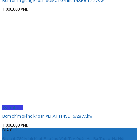
Bơm chìm giếng khoan SUMOTO 4 inch 4SP8-12 2.2KW
1,000,000
VND
Xem nhanh
Bơm chìm giếng khoan VERATTI 4SD16/28 7.5kw
1,000,000
VND
ĐỊA CHỈ
Địa chỉ: 780 Minh Khai, Phường Vĩnh Tuy, Quận Hai Bà Trưng, Hà Nội