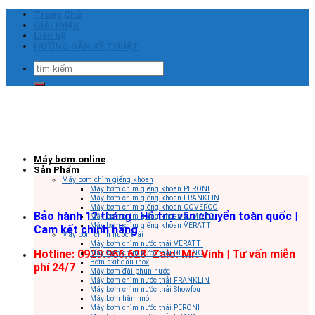
Skip
Trang Chủ
to
Giới thiệu
content
Liên hệ
HƯỚNG DẪN KỸ THUẬT
Tìm
kiếm:
Máy bơm.online
Sản Phẩm
Máy bơm chìm giếng khoan
Máy bơm chìm giếng khoan PERONI
Máy bơm chìm giếng khoan FRANKLIN
Máy bơm chìm giếng khoan COVERCO
Bảo hành 12 tháng | Hỗ trợ vận chuyển toàn quốc |
Máy bơm chìm giếng khoan SUMOTO
Máy bơm chìm giếng khoan VERATTI
Cam kết chính hãng
Máy bơm chìm nước thải
Máy bơm chìm nước thải VERATTI
Hotline: 0929.966.628|
Zalo: Mr. Vinh
| Tư vấn miễn
Máy bơm chìm nước thải BELUNO
Bơm axit đầu inox
phí 24/7
Máy bơm đài phun nước
Máy bơm chìm nước thải FRANKLIN
Máy bơm chìm nước thải Showfou
Máy bơm hầm mỏ
Máy bơm chìm nước thải PERONI