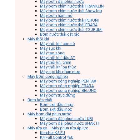
Máy bơm đài phun nước
Máy bơm chìm nước thải FRANKLIN
Máy bơm chìm nước thải Showfou
Máy bơm hầm mỏ
Máy bơm chìm nước thải PERONI
Máy bơm chìm nước thải EBARA
Máy bơm chìm nước thải TSURUMI
Bơm nước thải cắt rác
Máy thổi khí
Máy thổi khí con sò
Máy sục khí
Máy tạo sóng
Máy thổi khí đầu AT
Máy thổi khí chìm
Máy thổi khí ba thùy
Máy sục khí phun mưa
Máy bơm công nghiệp
Máy bơm công nghiệp PENTAX
Máy bơm công nghiệp EBARA
Máy bơm công nghiệp BELUNO
Máy bơm trục đứng
Bơm hóa chất
Bơm axit đầu nhựa
Bơm axit đầu inox
Máy bơm đài phun nước
Máy bơm đài phun nước LUBI
Máy bơm đài phun nước SHAKTI
Máy rửa xe – Máy phun rửa áp lực
Karcher K5 EU
K4 Full Control *EU