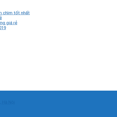
 chìm tốt nhất
ẻ
ng giá rẻ
019
, Hà Nội