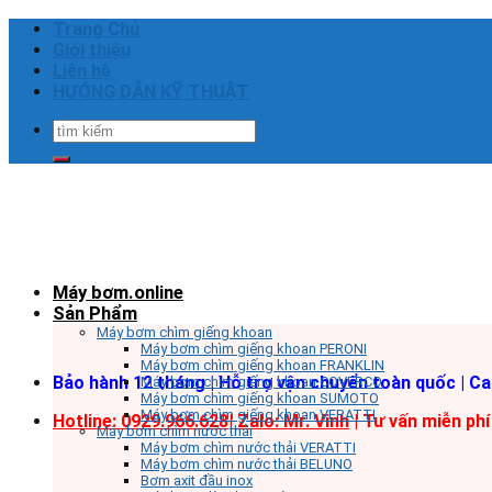
Skip
Trang Chủ
to
Giới thiệu
content
Liên hệ
HƯỚNG DẪN KỸ THUẬT
Tìm
kiếm:
Máy bơm.online
Sản Phẩm
Máy bơm chìm giếng khoan
Máy bơm chìm giếng khoan PERONI
Máy bơm chìm giếng khoan FRANKLIN
Bảo hành 12 tháng | Hỗ trợ vận chuyển toàn quốc | C
Máy bơm chìm giếng khoan COVERCO
Máy bơm chìm giếng khoan SUMOTO
Máy bơm chìm giếng khoan VERATTI
Hotline: 0929.966.628|
Zalo: Mr. Vinh
| Tư vấn miễn phí
Máy bơm chìm nước thải
Máy bơm chìm nước thải VERATTI
Máy bơm chìm nước thải BELUNO
Bơm axit đầu inox