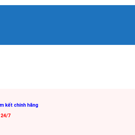
am kết chính hãng
 24/7