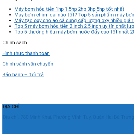
Máy bơm hỏa tiễn 1hp 1.5hp 2hp 3hp 5hp tốt nhất
Máy bơm chìm loại nào tốt? Top 5 sản phẩm máy bơm
Máy tạo oxy cho ao cá cung cấp lượng oxy nhiều giá r
Top 5 máy bơm hỏa tiễn 2 inch 2.5 inch uy tín chất lượ
Top 5 thương hiệu máy bơm nước đẩy cao tốt nhất 2
Chính sách
Hình thức thanh toán
Chính sánh vận chuyển
Bảo hành – đổi trả
ĐỊA CHỈ
Địa chỉ: 780 Minh Khai, Phường Vĩnh Tuy, Quận Hai Bà Trưng