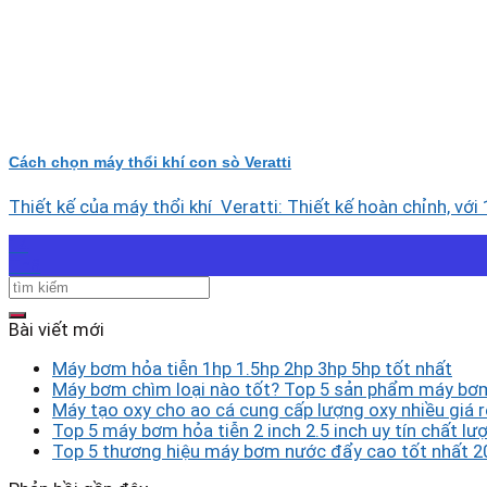
Cách chọn máy thổi khí con sò Veratti
Thiết kế của máy thổi khí Veratti: Thiết kế hoàn chỉnh, với 1
14
Th8
Bài viết mới
Máy bơm hỏa tiễn 1hp 1.5hp 2hp 3hp 5hp tốt nhất
Máy bơm chìm loại nào tốt? Top 5 sản phẩm máy bơm
Máy tạo oxy cho ao cá cung cấp lượng oxy nhiều giá r
Top 5 máy bơm hỏa tiễn 2 inch 2.5 inch uy tín chất lượ
Top 5 thương hiệu máy bơm nước đẩy cao tốt nhất 2