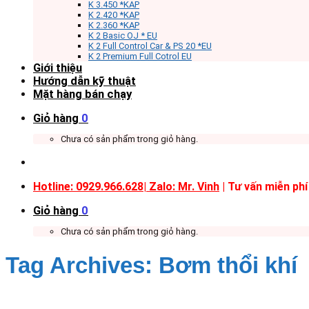
K 3.450 *KAP
K 2.420 *KAP
K 2.360 *KAP
K 2 Basic OJ * EU
K 2 Full Control Car & PS 20 *EU
K 2 Premium Full Cotrol EU
Giới thiệu
Hướng dẫn kỹ thuật
Mặt hàng bán chạy
Giỏ hàng
0
Chưa có sản phẩm trong giỏ hàng.
Hotline: 0929.966.628|
Zalo: Mr. Vinh
| Tư vấn miễn phí
Giỏ hàng
0
Chưa có sản phẩm trong giỏ hàng.
Tag Archives:
Bơm thổi khí