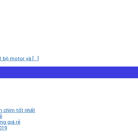
 bộ motor và [...]
 chìm tốt nhất
ẻ
ng giá rẻ
019