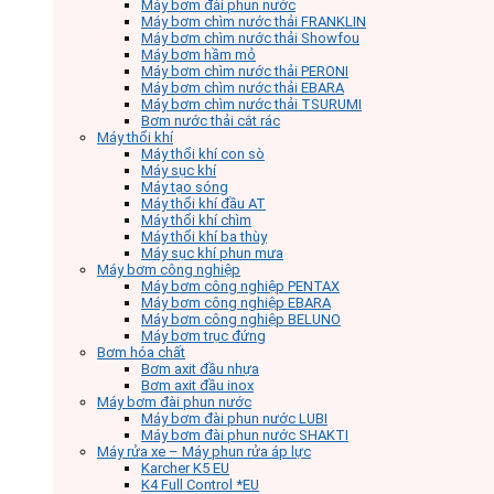
Máy bơm đài phun nước
Máy bơm chìm nước thải FRANKLIN
Máy bơm chìm nước thải Showfou
Máy bơm hầm mỏ
Máy bơm chìm nước thải PERONI
Máy bơm chìm nước thải EBARA
Máy bơm chìm nước thải TSURUMI
Bơm nước thải cắt rác
Máy thổi khí
Máy thổi khí con sò
Máy sục khí
Máy tạo sóng
Máy thổi khí đầu AT
Máy thổi khí chìm
Máy thổi khí ba thùy
Máy sục khí phun mưa
Máy bơm công nghiệp
Máy bơm công nghiệp PENTAX
Máy bơm công nghiệp EBARA
Máy bơm công nghiệp BELUNO
Máy bơm trục đứng
Bơm hóa chất
Bơm axit đầu nhựa
Bơm axit đầu inox
Máy bơm đài phun nước
Máy bơm đài phun nước LUBI
Máy bơm đài phun nước SHAKTI
Máy rửa xe – Máy phun rửa áp lực
Karcher K5 EU
K4 Full Control *EU