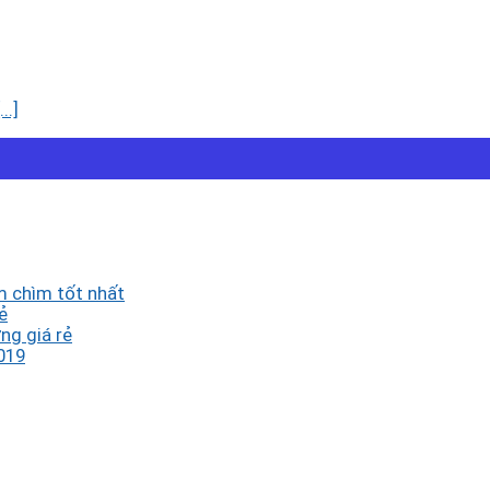
..]
 chìm tốt nhất
ẻ
ng giá rẻ
019