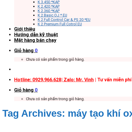
K 3.450 *KAP
K 2.420 *KAP
K 2.360 *KAP
K 2 Basic OJ * EU
K 2 Full Control Car & PS 20 *EU
K 2 Premium Full Cotrol EU
Giới thiệu
Hướng dẫn kỹ thuật
Mặt hàng bán chạy
Giỏ hàng
0
Chưa có sản phẩm trong giỏ hàng.
Hotline: 0929.966.628|
Zalo: Mr. Vinh
| Tư vấn miễn phí
Giỏ hàng
0
Chưa có sản phẩm trong giỏ hàng.
Tag Archives:
máy tạo khí o