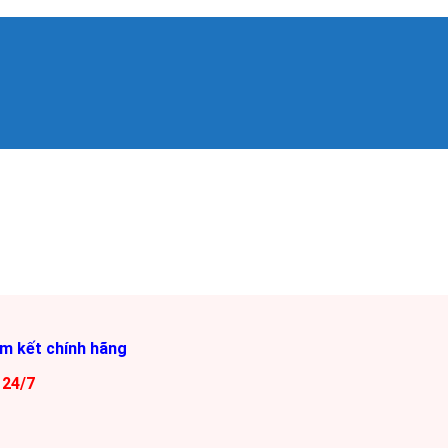
am kết chính hãng
 24/7