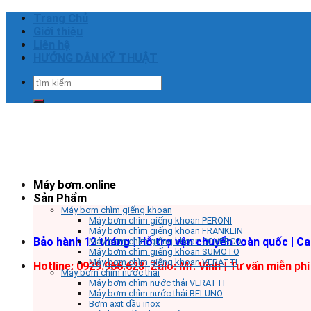
Skip
Trang Chủ
to
Giới thiệu
content
Liên hệ
HƯỚNG DẪN KỸ THUẬT
Tìm
kiếm:
Máy bơm.online
Sản Phẩm
Máy bơm chìm giếng khoan
Máy bơm chìm giếng khoan PERONI
Máy bơm chìm giếng khoan FRANKLIN
Bảo hành 12 tháng | Hỗ trợ vận chuyển toàn quốc | C
Máy bơm chìm giếng khoan COVERCO
Máy bơm chìm giếng khoan SUMOTO
Máy bơm chìm giếng khoan VERATTI
Hotline: 0929.966.628|
Zalo: Mr. Vinh
| Tư vấn miễn phí
Máy bơm chìm nước thải
Máy bơm chìm nước thải VERATTI
Máy bơm chìm nước thải BELUNO
Bơm axit đầu inox