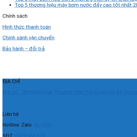
Top 5 thương hiệu máy bơm nước đẩy cao tốt nhất 2
Chính sách
Hình thức thanh toán
Chính sánh vận chuyển
Bảo hành – đổi trả
ĐỊA CHỈ
Địa chỉ: 780 Minh Khai, Phường Vĩnh Tuy, Quận Hai Bà Trưng
Liên hệ
Hotline: Zalo:
Mr Vinh
SĐT:
0929.966.628