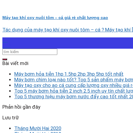
Máy tạo khí oxy nuôi tôm – cá giá rẻ chất lượng cao
Tác dụng của máy tạo khí oxy nuôi tôm – cá ? Máy tạo khí [.
06
Th8
Bài viết mới
Máy bơm hỏa tiễn 1hp 1.5hp 2hp 3hp 5hp tốt nhất
Máy bơm chìm loại nào tốt? Top 5 sản phẩm máy bơm
Máy tạo oxy cho ao cá cung cấp lượng oxy nhiều giá r
Top 5 máy bơm hỏa tiễn 2 inch 2.5 inch uy tín chất lượ
Top 5 thương hiệu máy bơm nước đẩy cao tốt nhất 2
Phản hồi gần đây
Lưu trữ
Tháng Mười Hai 2020