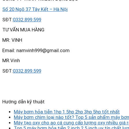
Số 20 Ngõ 37 Tây Kết – Hà Nội
SĐT:
0332.899.599
TƯ VẤN MUA HÀNG
MR: VINH
Email: namvinh999@gmail.com
MR.Vinh
SĐT:
0332.899.599
Hướng dẫn kỹ thuật
Máy bơm hỏa tiễn 1hp 1.5hp 2hp 3hp 5hp tốt nhất
Máy bơm chìm loại nào tốt? Top 5 sản phẩm máy bơm
Máy tạo oxy cho ao cá cung cấp lượng oxy nhiều giá r
Top 5 máy bơm hỏa tiễn 2 inch 2.5 inch uy tín chất lượ