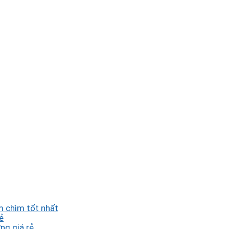
 chìm tốt nhất
ẻ
ng giá rẻ