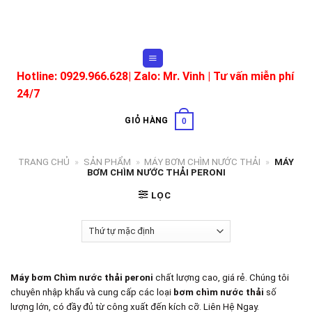
Skip
to
content
Hotline: 0929.966.628|
Zalo: Mr. Vinh
| Tư vấn miễn phí
24/7
GIỎ HÀNG
0
TRANG CHỦ
»
SẢN PHẨM
»
MÁY BƠM CHÌM NƯỚC THẢI
»
MÁY
BƠM CHÌM NƯỚC THẢI PERONI
LỌC
Máy bơm Chìm nước thải peroni
chất lượng cao, giá rẻ. Chúng tôi
chuyên nhập khẩu và cung cấp các loại
bơm chìm nước thải
số
lượng lớn, có đầy đủ từ công xuất đến kích cỡ. Liên Hệ Ngay.