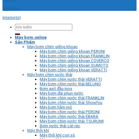
Giới thiệu
interiortxt
Tìm
kiếm:
Máy bơm.online
Sản Phẩm
Máy bơm chìm giếng khoan
Máy bơm chìm giếng khoan PERONI
Máy bơm chìm giếng khoan FRANKLIN
Máy bơm chìm giếng khoan COVERCO
Máy bơm chìm giếng khoan SUMOTO
Máy bơm chìm giếng khoan VERATTI
Máy bơm chìm nước thải
Máy bơm chìm nước thải VERATTI
Máy bơm chìm nước thải BELUNO
Bơm axit đầu inox
Máy bơm đài phun nước
Máy bơm chìm nước thải FRANKLIN
Máy bơm chìm nước thải Showfou
Máy bơm hầm mỏ
Máy bơm chìm nước thải PERONI
Máy bơm chìm nước thải EBARA
Máy bơm chìm nước thải TSURUMI
Bơm nước thải cắt rác
Máy thổi khí
Máy thổi khí con sò