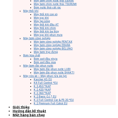
Máy bơm chìm nước thải EBARA
Máy bơm chìm nước thải TSURUMI
Bơm nước thải cắt rác
Máy thổi khí
Máy thổi khí con sò
Máy sục khí
Máy tạo sóng
Máy thổi khí đầu AT
Máy thổi khí chìm
Máy thổi khí ba thùy
Máy sục khí phun mưa
Máy bơm công nghiệp
Máy bơm công nghiệp PENTAX
Máy bơm công nghiệp EBARA
Máy bơm công nghiệp BELUNO
Máy bơm trục đứng
Bơm hóa chất
Bơm axit đầu nhựa
Bơm axit đầu inox
Máy bơm đài phun nước
Máy bơm đài phun nước LUBI
Máy bơm đài phun nước SHAKTI
Máy rửa xe – Máy phun rửa áp lực
Karcher K5 EU
K4 Full Control *EU
K 3.450 *KAP
K 2.420 *KAP
K 2.360 *KAP
K 2 Basic OJ * EU
K 2 Full Control Car & PS 20 *EU
K 2 Premium Full Cotrol EU
Giới thiệu
Hướng dẫn kỹ thuật
Mặt hàng bán chạy