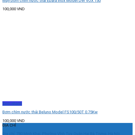
Máy bơm chìm nước thải Ebara Inox Model DW VOX 150
100,000
VND
Xem nhanh
Bơm chìm nước thải Beluno Model FS100/50T 0.75Kw
100,000
VND
ĐỊA CHỈ
Địa chỉ: 780 Minh Khai, Phường Vĩnh Tuy, Quận Hai Bà Trưng, Hà Nội