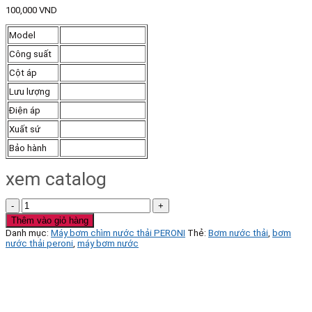
100,000
VND
Model
Công suất
Cột áp
Lưu lượng
Điện áp
Xuất sứ
Bảo hành
xem catalog
Bơm
chìm
Thêm vào giỏ hàng
nước
Danh mục:
Máy bơm chìm nước thải PERONI
Thẻ:
Bơm nước thải
,
bơm
thải
nước thải peroni
,
máy bơm nước
Peroni
Model
PR2508
250W
có
phao
số