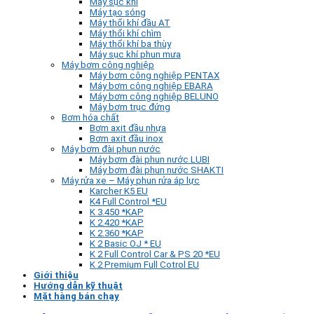
Máy sục khí
Máy tạo sóng
Máy thổi khí đầu AT
Máy thổi khí chìm
Máy thổi khí ba thùy
Máy sục khí phun mưa
Máy bơm công nghiệp
Máy bơm công nghiệp PENTAX
Máy bơm công nghiệp EBARA
Máy bơm công nghiệp BELUNO
Máy bơm trục đứng
Bơm hóa chất
Bơm axit đầu nhựa
Bơm axit đầu inox
Máy bơm đài phun nước
Máy bơm đài phun nước LUBI
Máy bơm đài phun nước SHAKTI
Máy rửa xe – Máy phun rửa áp lực
Karcher K5 EU
K4 Full Control *EU
K 3.450 *KAP
K 2.420 *KAP
K 2.360 *KAP
K 2 Basic OJ * EU
K 2 Full Control Car & PS 20 *EU
K 2 Premium Full Cotrol EU
Giới thiệu
Hướng dẫn kỹ thuật
Mặt hàng bán chạy