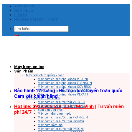
Skip
Trang Chủ
to
Giới thiệu
content
Liên hệ
HƯỚNG DẪN KỸ THUẬT
Tìm
kiếm:
Máy bơm.online
Sản Phẩm
Máy bơm chìm giếng khoan
Máy bơm chìm giếng khoan PERONI
Máy bơm chìm giếng khoan FRANKLIN
Máy bơm chìm giếng khoan COVERCO
Bảo hành 12 tháng | Hỗ trợ vận chuyển toàn quốc |
Máy bơm chìm giếng khoan SUMOTO
Máy bơm chìm giếng khoan VERATTI
Cam kết chính hãng
Máy bơm chìm nước thải
Máy bơm chìm nước thải VERATTI
Hotline: 0929.966.628|
Zalo: Mr. Vinh
| Tư vấn miễn
Máy bơm chìm nước thải BELUNO
Bơm axit đầu inox
phí 24/7
Máy bơm đài phun nước
Máy bơm chìm nước thải FRANKLIN
Máy bơm chìm nước thải Showfou
Máy bơm hầm mỏ
Máy bơm chìm nước thải PERONI