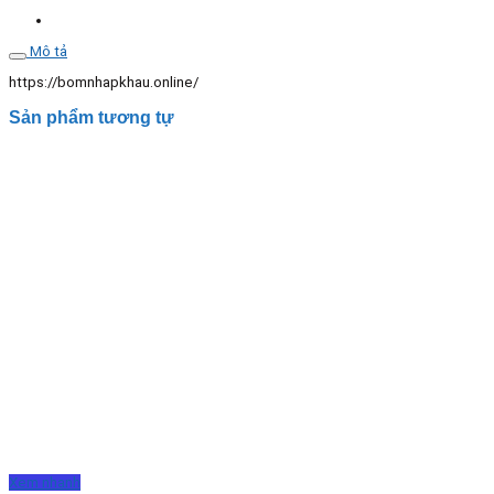
lượng
Mô tả
https://bomnhapkhau.online/
Sản phẩm tương tự
Xem nhanh