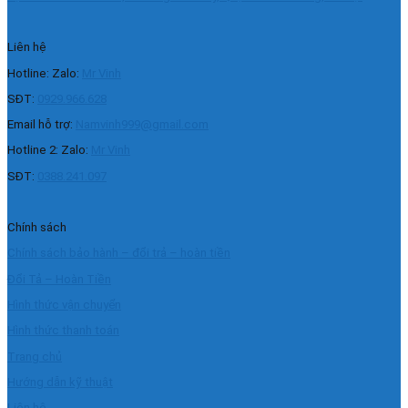
Liên hệ
Hotline: Zalo:
Mr Vinh
SĐT:
0929.966.628
Email hỗ trợ:
Namvinh999@gmail.com
Hotline 2: Zalo:
Mr Vinh
SĐT:
0388.241.097
Chính sách
Chính sách bảo hành – đổi trả – hoàn tiền
Đổi Tả – Hoàn Tiền
Hình thức vận chuyển
Hình thức thanh toán
Trang chủ
Hướng dẫn kỹ thuật
Liên hệ