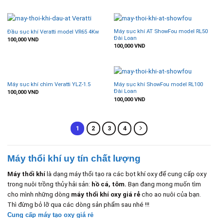
Máy sục khí AT ShowFou model RL50
Đầu sục khí Veratti model VR65 4Kw
Đài Loan
100,000
VND
100,000
VND
Máy sục khí chìm Veratti YLZ-1.5
Máy sục khí ShowFou model RL100
Đài Loan
100,000
VND
100,000
VND
1
2
3
4
Máy thổi khí uy tín chất lượng
Máy thổi khí
là dạng máy thổi tạo ra các bọt khí oxy để cung cấp oxy
trong nuôi trồng thủy hải sản:
hồ cá, tôm.
Bạn đang mong muốn tìm
cho mình những dòng
máy thổi khí oxy
giá rẻ
cho ao nuôi của bạn.
Thì đừng bỏ lỡ qua các dòng sản phẩm sau nhé !!!
Cung cấp máy tạo oxy giá rẻ