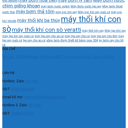
thải Beluno
chìm giếng khoan
máy bơm nước ngầm
Máy Bơm nước tạo oxy
Máy bơm thoát
máy bơm thả tõm
nước thải
máy sục khí oxy
Máy sục khí oxy nuôi cá
máy sục
máy thổi khí con
máy thổi khí ba thùy
khí Veratti
sò
máy thổi khí con sò veratti
máy thổi khí oxy
Máy tạo khí oxy
máy tạo khí oxy nuôi cá
máy tạo oxy cho ao cá
máy tạo oxy cho cá
máy tạo oxy cho tôm
máy
tạo oxy nuôi cá
tạo oxy cho ao cá
uồng bơm được thiết kế bằng inox 304
áy bơm oxy cho hồ
cá
ĐỊA CHỈ
Địa chỉ: 780 Minh Khai, Phường Vĩnh Tuy, Quận Hai Bà Trưng, Hà Nội
Liên hệ
Hotline: Zalo:
Mr Vinh
SĐT:
0929.966.628
Email hỗ trợ:
Namvinh999@gmail.com
Hotline 2: Zalo:
Mr Vinh
SĐT:
0388.241.097