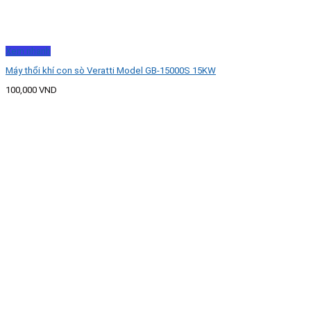
Xem nhanh
Máy thổi khí con sò Veratti Model GB-15000S 15KW
100,000
VND