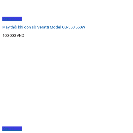
Xem nhanh
Máy thổi khí con sò Veratti Model GB-550 550W
100,000
VND
Xem nhanh