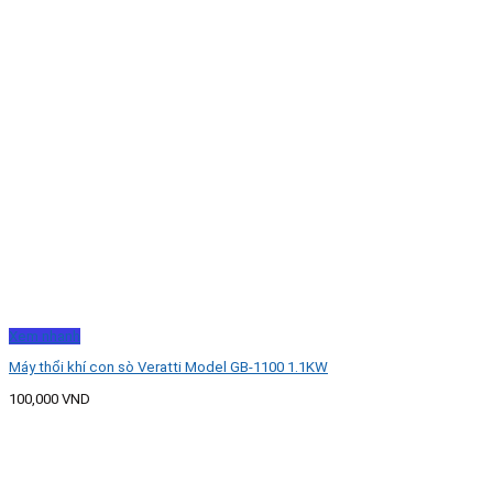
Xem nhanh
Máy thổi khí con sò Veratti Model GB-1100 1.1KW
100,000
VND