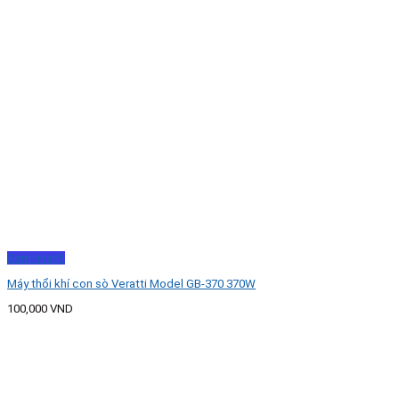
Xem nhanh
Máy thổi khí con sò Veratti Model GB-370 370W
100,000
VND