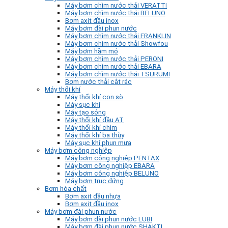
Máy bơm chìm nước thải VERATTI
Máy bơm chìm nước thải BELUNO
Bơm axit đầu inox
Máy bơm đài phun nước
Máy bơm chìm nước thải FRANKLIN
Máy bơm chìm nước thải Showfou
Máy bơm hầm mỏ
Máy bơm chìm nước thải PERONI
Máy bơm chìm nước thải EBARA
Máy bơm chìm nước thải TSURUMI
Bơm nước thải cắt rác
Máy thổi khí
Máy thổi khí con sò
Máy sục khí
Máy tạo sóng
Máy thổi khí đầu AT
Máy thổi khí chìm
Máy thổi khí ba thùy
Máy sục khí phun mưa
Máy bơm công nghiệp
Máy bơm công nghiệp PENTAX
Máy bơm công nghiệp EBARA
Máy bơm công nghiệp BELUNO
Máy bơm trục đứng
Bơm hóa chất
Bơm axit đầu nhựa
Bơm axit đầu inox
Máy bơm đài phun nước
Máy bơm đài phun nước LUBI
Máy bơm đài phun nước SHAKTI