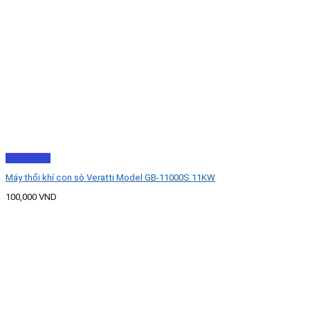
Xem nhanh
Máy thổi khí con sò Veratti Model GB-11000S 11KW
100,000
VND