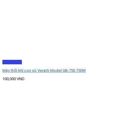
Xem nhanh
Máy thổi khí con sò Veratti Model GB-750 750W
100,000
VND