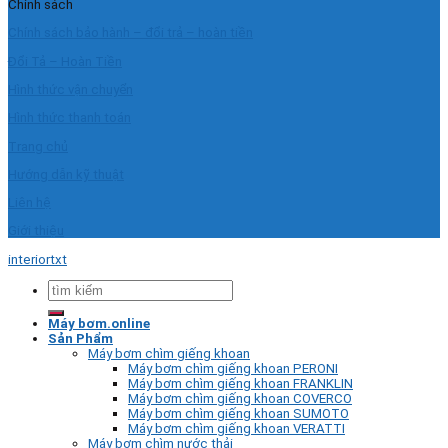
Chính sách
Chính sách bảo hành – đổi trả – hoàn tiền
Đổi Tả – Hoàn Tiền
Hình thức vận chuyển
Hình thức thanh toán
Trang chủ
Hướng dẫn kỹ thuật
Liên hệ
Giới thiệu
interiortxt
Tìm
kiếm:
Máy bơm.online
Sản Phẩm
Máy bơm chìm giếng khoan
Máy bơm chìm giếng khoan PERONI
Máy bơm chìm giếng khoan FRANKLIN
Máy bơm chìm giếng khoan COVERCO
Máy bơm chìm giếng khoan SUMOTO
Máy bơm chìm giếng khoan VERATTI
Máy bơm chìm nước thải