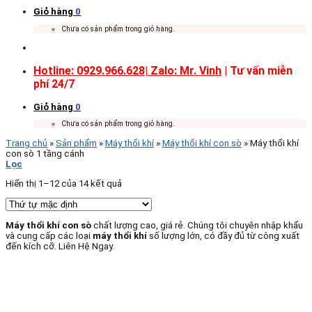
Giỏ hàng
0
Chưa có sản phẩm trong giỏ hàng.
Hotline: 0929.966.628|
Zalo: Mr. Vinh
| Tư vấn miễn
phí 24/7
Giỏ hàng
0
Chưa có sản phẩm trong giỏ hàng.
Trang chủ
»
Sản phẩm
»
Máy thổi khí
»
Máy thổi khí con sò
»
Máy thổi khí
con sò 1 tầng cánh
Lọc
Hiển thị 1–12 của 14 kết quả
Máy thổi khí con sò
chất lượng cao, giá rẻ. Chúng tôi chuyên nhập khẩu
và cung cấp các loại
máy
thổi khí
số lượng lớn, có đầy đủ từ công xuất
đến kích cỡ. Liên Hệ Ngay.