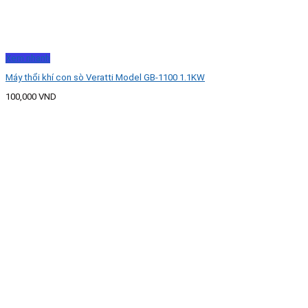
Xem nhanh
Máy thổi khí con sò Veratti Model GB-1100 1.1KW
100,000
VND