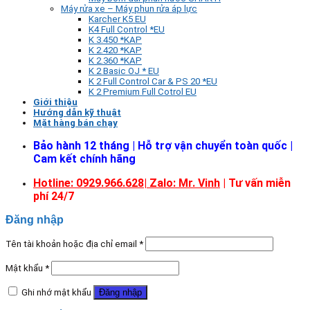
Máy rửa xe – Máy phun rửa áp lực
Karcher K5 EU
K4 Full Control *EU
K 3.450 *KAP
K 2.420 *KAP
K 2.360 *KAP
K 2 Basic OJ * EU
K 2 Full Control Car & PS 20 *EU
K 2 Premium Full Cotrol EU
Giới thiệu
Hướng dẫn kỹ thuật
Mặt hàng bán chạy
Bảo hành 12 tháng | Hỗ trợ vận chuyển toàn quốc |
Cam kết chính hãng
Hotline: 0929.966.628|
Zalo: Mr. Vinh
| Tư vấn miễn
phí 24/7
Đăng nhập
Tên tài khoản hoặc địa chỉ email
*
Mật khẩu
*
Ghi nhớ mật khẩu
Đăng nhập