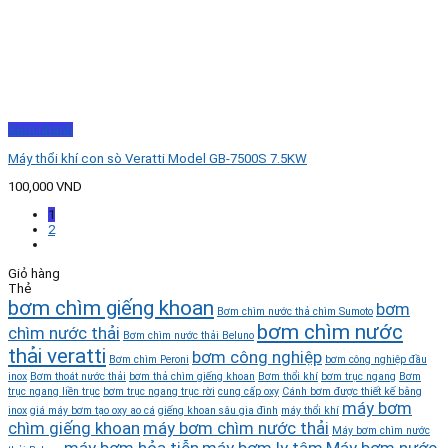
Xem nhanh
Máy thổi khí con sò Veratti Model GB-7500S 7.5KW
100,000
VND
1
2
Giỏ hàng
Thẻ
bơm chìm giếng khoan
bơm
Bơm chìm nước thả chìm Sumoto
bơm chìm nước
chìm nước thải
Bơm chìm nước thải Beluno
thải veratti
bơm công nghiệp
Bơm chìm Peroni
bơm công nghiệp đầu
inox
Bơm thoát nước thải
bơm thả chìm giếng khoan
Bơm thổi khí
bơm trục ngang
Bơm
trục ngang liền trục
bơm trục ngang trục rời
cung cấp oxy
Cánh bơm được thiết kế bằng
máy bơm
inox
giá máy bơm tạo oxy ao cá
giếng khoan sâu gia đình
máy thổi khí
chìm giếng khoan
máy bơm chìm nước thải
Máy bơm chìm nước
máy bơm hỏa tiễn
máy bơm ly tâm
Máy bơm nước