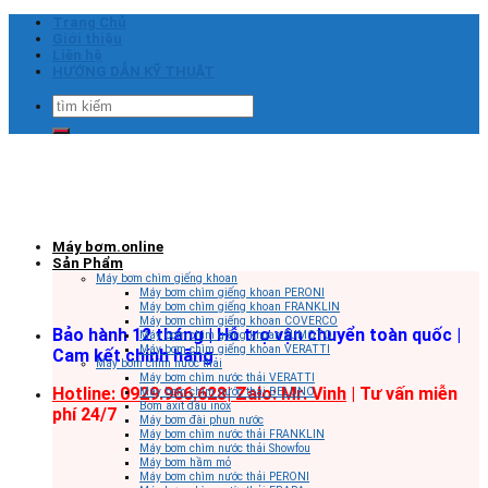
Skip
Trang Chủ
to
Giới thiệu
content
Liên hệ
HƯỚNG DẪN KỸ THUẬT
Tìm
kiếm:
Máy bơm.online
Sản Phẩm
Máy bơm chìm giếng khoan
Máy bơm chìm giếng khoan PERONI
Máy bơm chìm giếng khoan FRANKLIN
Máy bơm chìm giếng khoan COVERCO
Bảo hành 12 tháng | Hỗ trợ vận chuyển toàn quốc |
Máy bơm chìm giếng khoan SUMOTO
Máy bơm chìm giếng khoan VERATTI
Cam kết chính hãng
Máy bơm chìm nước thải
Máy bơm chìm nước thải VERATTI
Hotline: 0929.966.628|
Zalo: Mr. Vinh
| Tư vấn miễn
Máy bơm chìm nước thải BELUNO
Bơm axit đầu inox
phí 24/7
Máy bơm đài phun nước
Máy bơm chìm nước thải FRANKLIN
Máy bơm chìm nước thải Showfou
Máy bơm hầm mỏ
Máy bơm chìm nước thải PERONI