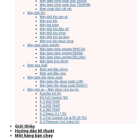
Máy bơm chìm nước thải EBARA
Máy bơm chìm nước thải TSURUMI
Bơm nước thải cắt rác
Máy thổi khí
Máy thổi khí con sò
Máy sục khí
Máy tạo sóng
Máy thổi khí đầu AT
Máy thổi khí chìm
Máy thổi khí ba thùy
Máy sục khí phun mưa
Máy bơm công nghiệp
Máy bơm công nghiệp PENTAX
Máy bơm công nghiệp EBARA
Máy bơm công nghiệp BELUNO
Máy bơm trục đứng
Bơm hóa chất
Bơm axit đầu nhựa
Bơm axit đầu inox
Máy bơm đài phun nước
Máy bơm đài phun nước LUBI
Máy bơm đài phun nước SHAKTI
Máy rửa xe – Máy phun rửa áp lực
Karcher K5 EU
K4 Full Control *EU
K 3.450 *KAP
K 2.420 *KAP
K 2.360 *KAP
K 2 Basic OJ * EU
K 2 Full Control Car & PS 20 *EU
K 2 Premium Full Cotrol EU
Giới thiệu
Hướng dẫn kỹ thuật
Mặt hàng bán chạy