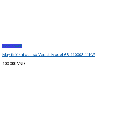
Xem nhanh
Máy thổi khí con sò Veratti Model GB-11000S 11KW
100,000
VND