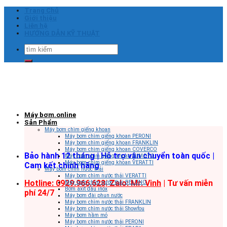
Skip
Trang Chủ
to
Giới thiệu
content
Liên hệ
HƯỚNG DẪN KỸ THUẬT
Tìm
kiếm:
Máy bơm.online
Sản Phẩm
Máy bơm chìm giếng khoan
Máy bơm chìm giếng khoan PERONI
Máy bơm chìm giếng khoan FRANKLIN
Máy bơm chìm giếng khoan COVERCO
Bảo hành 12 tháng | Hỗ trợ vận chuyển toàn quốc |
Máy bơm chìm giếng khoan SUMOTO
Máy bơm chìm giếng khoan VERATTI
Cam kết chính hãng
Máy bơm chìm nước thải
Máy bơm chìm nước thải VERATTI
Hotline: 0929.966.628|
Zalo: Mr. Vinh
| Tư vấn miễn
Máy bơm chìm nước thải BELUNO
Bơm axit đầu inox
phí 24/7
Máy bơm đài phun nước
Máy bơm chìm nước thải FRANKLIN
Máy bơm chìm nước thải Showfou
Máy bơm hầm mỏ
Máy bơm chìm nước thải PERONI