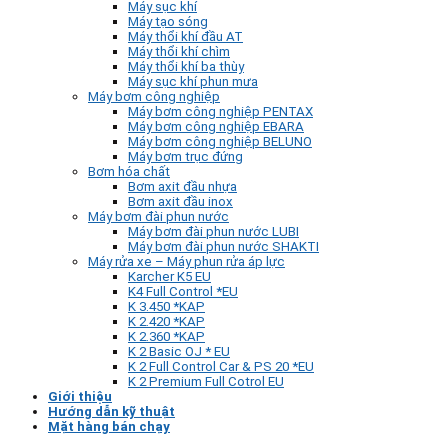
Máy sục khí
Máy tạo sóng
Máy thổi khí đầu AT
Máy thổi khí chìm
Máy thổi khí ba thùy
Máy sục khí phun mưa
Máy bơm công nghiệp
Máy bơm công nghiệp PENTAX
Máy bơm công nghiệp EBARA
Máy bơm công nghiệp BELUNO
Máy bơm trục đứng
Bơm hóa chất
Bơm axit đầu nhựa
Bơm axit đầu inox
Máy bơm đài phun nước
Máy bơm đài phun nước LUBI
Máy bơm đài phun nước SHAKTI
Máy rửa xe – Máy phun rửa áp lực
Karcher K5 EU
K4 Full Control *EU
K 3.450 *KAP
K 2.420 *KAP
K 2.360 *KAP
K 2 Basic OJ * EU
K 2 Full Control Car & PS 20 *EU
K 2 Premium Full Cotrol EU
Giới thiệu
Hướng dẫn kỹ thuật
Mặt hàng bán chạy