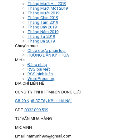
Tháng Mười Hai 2019
Tháng Mười Một 2019
Tháng Mười 2019
Tháng Chín 2019
Tháng Tám 2019
Tháng Bảy 2019
Tháng Năm 2019
Tháng Tư 2019
Tháng Ba 2019
Chuyên mục
Chưa được phân loại
HƯỚNG DẪN KỸ THUẬT
Meta
Đăng nhập
RSS bài viết
RSS bình luận
WordPress.org
ĐỊA CHỈ LIÊN HỆ
CÔNG TY TNHH TM&CN ĐỘNG LỰC
Số 20 Ngõ 37 Tây Kết – Hà Nội
SĐT:
0332.899.599
TƯ VẤN MUA HÀNG
MR: VINH
Email: namvinh999@gmail.com