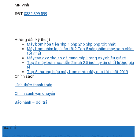
MR.Vinh
SĐT:
0332.899.599
Hướng dẫn kỹ thuật
Máy bơm hỏa tiễn 1hp 1.5hp 2hp 3hp 5hp tốt nhất
Máy bơm chìm loại nào tốt? Top 5 sản phẩm máy bơm chìm
tốt nhất
Máy tạo oxy cho ao cá cung cấp lượng oxy nhiều giá rẻ
Top 5 máy bơm hỏa tiễn 2 inch 2.5 inch uy tín chất lượng giá
rẻ
Top 5 thương hiệu máy bơm nước đẩy cao tốt nhất 2019
Chính sách
Hình thức thanh toán
Chính sánh vận chuyển
Bảo hành – đổi trả
ĐỊA CHỈ
Địa chỉ: 780 Minh Khai, Phường Vĩnh Tuy, Quận Hai Bà Trưng, Hà Nội