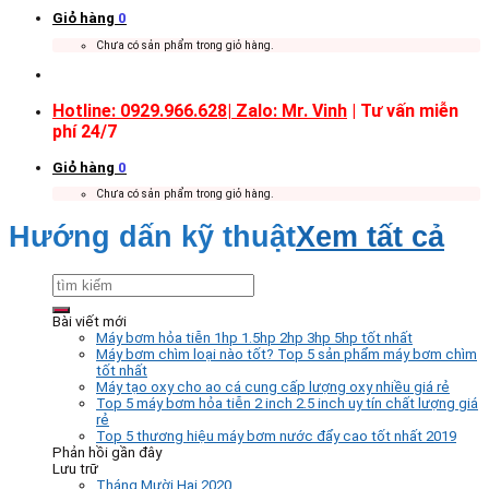
Giỏ hàng
0
Chưa có sản phẩm trong giỏ hàng.
Hotline: 0929.966.628|
Zalo: Mr. Vinh
| Tư vấn miễn
phí 24/7
Giỏ hàng
0
Chưa có sản phẩm trong giỏ hàng.
Hướng dấn kỹ thuật
Xem tất cả
Bài viết mới
Máy bơm hỏa tiễn 1hp 1.5hp 2hp 3hp 5hp tốt nhất
Máy bơm chìm loại nào tốt? Top 5 sản phẩm máy bơm chìm
tốt nhất
Máy tạo oxy cho ao cá cung cấp lượng oxy nhiều giá rẻ
Top 5 máy bơm hỏa tiễn 2 inch 2.5 inch uy tín chất lượng giá
rẻ
Top 5 thương hiệu máy bơm nước đẩy cao tốt nhất 2019
Phản hồi gần đây
Lưu trữ
Tháng Mười Hai 2020