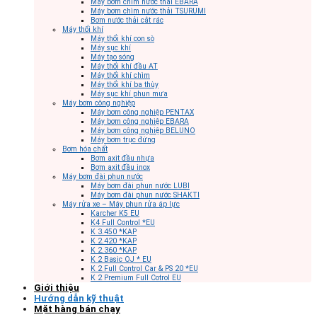
Máy bơm chìm nước thải EBARA
Máy bơm chìm nước thải TSURUMI
Bơm nước thải cắt rác
Máy thổi khí
Máy thổi khí con sò
Máy sục khí
Máy tạo sóng
Máy thổi khí đầu AT
Máy thổi khí chìm
Máy thổi khí ba thùy
Máy sục khí phun mưa
Máy bơm công nghiệp
Máy bơm công nghiệp PENTAX
Máy bơm công nghiệp EBARA
Máy bơm công nghiệp BELUNO
Máy bơm trục đứng
Bơm hóa chất
Bơm axit đầu nhựa
Bơm axit đầu inox
Máy bơm đài phun nước
Máy bơm đài phun nước LUBI
Máy bơm đài phun nước SHAKTI
Máy rửa xe – Máy phun rửa áp lực
Karcher K5 EU
K4 Full Control *EU
K 3.450 *KAP
K 2.420 *KAP
K 2.360 *KAP
K 2 Basic OJ * EU
K 2 Full Control Car & PS 20 *EU
K 2 Premium Full Cotrol EU
Giới thiệu
Hướng dẫn kỹ thuật
Mặt hàng bán chạy