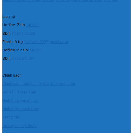
Liên hệ
Hotline: Zalo:
Mr Vinh
SĐT:
0929.966.628
Email hỗ trợ:
Namvinh999@gmail.com
Hotline 2: Zalo:
Mr Vinh
SĐT:
0388.241.097
Chính sách
Chính sách bảo hành – đổi trả – hoàn tiền
Đổi Tả – Hoàn Tiền
Hình thức vận chuyển
Hình thức thanh toán
Trang chủ
Hướng dẫn kỹ thuật