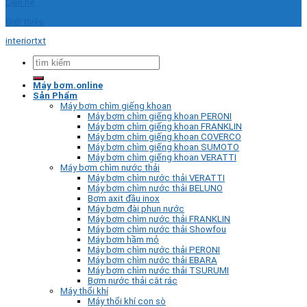
Liên hệ
Giới thiệu
interiortxt
Tìm
kiếm:
Máy bơm.online
Sản Phẩm
Máy bơm chìm giếng khoan
Máy bơm chìm giếng khoan PERONI
Máy bơm chìm giếng khoan FRANKLIN
Máy bơm chìm giếng khoan COVERCO
Máy bơm chìm giếng khoan SUMOTO
Máy bơm chìm giếng khoan VERATTI
Máy bơm chìm nước thải
Máy bơm chìm nước thải VERATTI
Máy bơm chìm nước thải BELUNO
Bơm axit đầu inox
Máy bơm đài phun nước
Máy bơm chìm nước thải FRANKLIN
Máy bơm chìm nước thải Showfou
Máy bơm hầm mỏ
Máy bơm chìm nước thải PERONI
Máy bơm chìm nước thải EBARA
Máy bơm chìm nước thải TSURUMI
Bơm nước thải cắt rác
Máy thổi khí
Máy thổi khí con sò