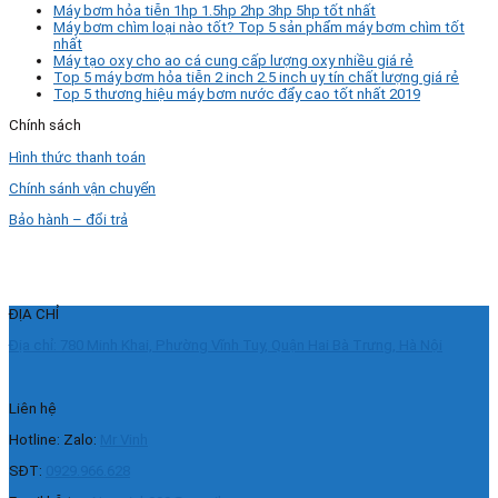
Máy bơm hỏa tiễn 1hp 1.5hp 2hp 3hp 5hp tốt nhất
Máy bơm chìm loại nào tốt? Top 5 sản phẩm máy bơm chìm tốt
nhất
Máy tạo oxy cho ao cá cung cấp lượng oxy nhiều giá rẻ
Top 5 máy bơm hỏa tiễn 2 inch 2.5 inch uy tín chất lượng giá rẻ
Top 5 thương hiệu máy bơm nước đẩy cao tốt nhất 2019
Chính sách
Hình thức thanh toán
Chính sánh vận chuyển
Bảo hành – đổi trả
ĐỊA CHỈ
Địa chỉ: 780 Minh Khai, Phường Vĩnh Tuy, Quận Hai Bà Trưng, Hà Nội
Liên hệ
Hotline: Zalo:
Mr Vinh
SĐT:
0929.966.628