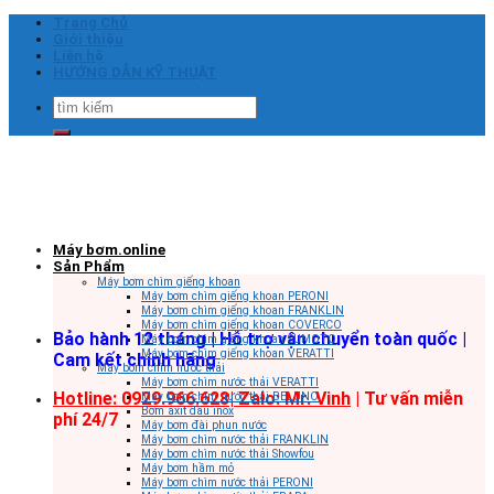
Skip
Trang Chủ
to
Giới thiệu
content
Liên hệ
HƯỚNG DẪN KỸ THUẬT
Tìm
kiếm:
Máy bơm.online
Sản Phẩm
Máy bơm chìm giếng khoan
Máy bơm chìm giếng khoan PERONI
Máy bơm chìm giếng khoan FRANKLIN
Máy bơm chìm giếng khoan COVERCO
Bảo hành 12 tháng | Hỗ trợ vận chuyển toàn quốc |
Máy bơm chìm giếng khoan SUMOTO
Máy bơm chìm giếng khoan VERATTI
Cam kết chính hãng
Máy bơm chìm nước thải
Máy bơm chìm nước thải VERATTI
Hotline: 0929.966.628|
Zalo: Mr. Vinh
| Tư vấn miễn
Máy bơm chìm nước thải BELUNO
Bơm axit đầu inox
phí 24/7
Máy bơm đài phun nước
Máy bơm chìm nước thải FRANKLIN
Máy bơm chìm nước thải Showfou
Máy bơm hầm mỏ
Máy bơm chìm nước thải PERONI