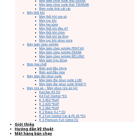
Máy bơm chìm nước thải EBARA
Máy bơm chìm nước thải TSURUMI
Bơm nước thải cắt rác
Máy thổi khí
Máy thổi khí con sò
Máy sục khí
Máy tạo sóng
Máy thổi khí đầu AT
Máy thổi khí chìm
Máy thổi khí ba thùy
Máy sục khí phun mưa
Máy bơm công nghiệp
Máy bơm công nghiệp PENTAX
Máy bơm công nghiệp EBARA
Máy bơm công nghiệp BELUNO
Máy bơm trục đứng
Bơm hóa chất
Bơm axit đầu nhựa
Bơm axit đầu inox
Máy bơm đài phun nước
Máy bơm đài phun nước LUBI
Máy bơm đài phun nước SHAKTI
Máy rửa xe – Máy phun rửa áp lực
Karcher K5 EU
K4 Full Control *EU
K 3.450 *KAP
K 2.420 *KAP
K 2.360 *KAP
K 2 Basic OJ * EU
K 2 Full Control Car & PS 20 *EU
K 2 Premium Full Cotrol EU
Giới thiệu
Hướng dẫn kỹ thuật
Mặt hàng bán chạy