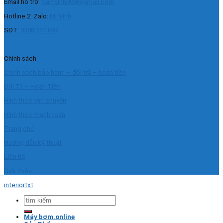
Email hỗ trợ:
Namvinh999@gmail.com
Hotline 2: Zalo:
Mr Vinh
SĐT:
0388.241.097
Chính sách
Chính sách bảo hành – đổi trả – hoàn tiền
Đổi Tả – Hoàn Tiền
Hình thức vận chuyển
Hình thức thanh toán
Trang chủ
Hướng dẫn kỹ thuật
Liên hệ
Giới thiệu
interiortxt
Tìm
kiếm:
Máy bơm.online