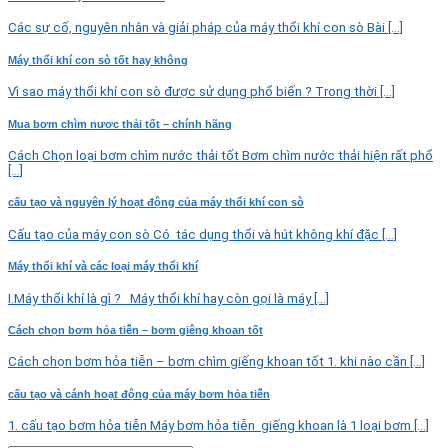
Các sự cố, nguyên nhân và giải pháp của máy thổi khí con sò Bài [...]
Máy thổi khí con sò tốt hay không
Vì sao máy thổi khí con sò được sử dụng phổ biến ? Trong thời [...]
Mua bơm chìm nươc thải tốt – chính hãng
Cách Chọn loại bơm chìm nước thải tốt Bơm chìm nước thải hiện rất phổ
[...]
cấu tạo và nguyên lý hoạt động của máy thổi khí con sò
Cấu tạo của máy con sò Có tác dụng thổi và hút không khí đặc [...]
Máy thổi khí và các loại máy thổi khí
I.Máy thổi khí là gì ? Máy thổi khí hay còn gọi là máy [...]
Cách chọn bơm hỏa tiễn – bơm giêng khoan tốt
Cách chọn bơm hỏa tiễn – bơm chìm giếng khoan tốt 1. khi nào cần [...]
cấu tạo và cánh hoạt động của máy bơm hỏa tiễn
1. cấu tạo bơm hỏa tiễn Máy bơm hỏa tiễn giếng khoan là 1 loại bơm [...]