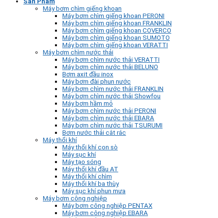
Sản Phẩm
Máy bơm chìm giếng khoan
Máy bơm chìm giếng khoan PERONI
Máy bơm chìm giếng khoan FRANKLIN
Máy bơm chìm giếng khoan COVERCO
Máy bơm chìm giếng khoan SUMOTO
Máy bơm chìm giếng khoan VERATTI
Máy bơm chìm nước thải
Máy bơm chìm nước thải VERATTI
Máy bơm chìm nước thải BELUNO
Bơm axit đầu inox
Máy bơm đài phun nước
Máy bơm chìm nước thải FRANKLIN
Máy bơm chìm nước thải Showfou
Máy bơm hầm mỏ
Máy bơm chìm nước thải PERONI
Máy bơm chìm nước thải EBARA
Máy bơm chìm nước thải TSURUMI
Bơm nước thải cắt rác
Máy thổi khí
Máy thổi khí con sò
Máy sục khí
Máy tạo sóng
Máy thổi khí đầu AT
Máy thổi khí chìm
Máy thổi khí ba thùy
Máy sục khí phun mưa
Máy bơm công nghiệp
Máy bơm công nghiệp PENTAX
Máy bơm công nghiệp EBARA