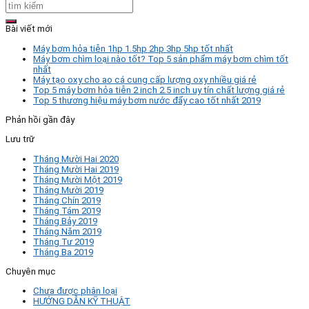
Bài viết mới
Máy bơm hỏa tiễn 1hp 1.5hp 2hp 3hp 5hp tốt nhất
Máy bơm chìm loại nào tốt? Top 5 sản phẩm máy bơm chìm tốt
nhất
Máy tạo oxy cho ao cá cung cấp lượng oxy nhiều giá rẻ
Top 5 máy bơm hỏa tiễn 2 inch 2.5 inch uy tín chất lượng giá rẻ
Top 5 thương hiệu máy bơm nước đẩy cao tốt nhất 2019
Phản hồi gần đây
Lưu trữ
Tháng Mười Hai 2020
Tháng Mười Hai 2019
Tháng Mười Một 2019
Tháng Mười 2019
Tháng Chín 2019
Tháng Tám 2019
Tháng Bảy 2019
Tháng Năm 2019
Tháng Tư 2019
Tháng Ba 2019
Chuyên mục
Chưa được phân loại
HƯỚNG DẪN KỸ THUẬT