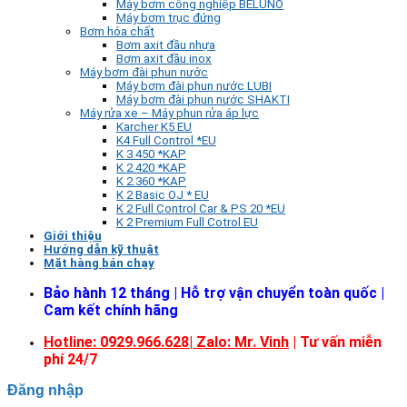
Máy bơm công nghiệp BELUNO
Máy bơm trục đứng
Bơm hóa chất
Bơm axit đầu nhựa
Bơm axit đầu inox
Máy bơm đài phun nước
Máy bơm đài phun nước LUBI
Máy bơm đài phun nước SHAKTI
Máy rửa xe – Máy phun rửa áp lực
Karcher K5 EU
K4 Full Control *EU
K 3.450 *KAP
K 2.420 *KAP
K 2.360 *KAP
K 2 Basic OJ * EU
K 2 Full Control Car & PS 20 *EU
K 2 Premium Full Cotrol EU
Giới thiệu
Hướng dẫn kỹ thuật
Mặt hàng bán chạy
Bảo hành 12 tháng | Hỗ trợ vận chuyển toàn quốc |
Cam kết chính hãng
Hotline: 0929.966.628|
Zalo: Mr. Vinh
| Tư vấn miễn
phí 24/7
Đăng nhập