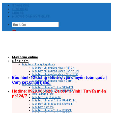
Skip
Trang Chủ
to
Giới thiệu
content
Liên hệ
HƯỚNG DẪN KỸ THUẬT
Tìm
kiếm:
Máy bơm.online
Sản Phẩm
Máy bơm chìm giếng khoan
Máy bơm chìm giếng khoan PERONI
Máy bơm chìm giếng khoan FRANKLIN
Máy bơm chìm giếng khoan COVERCO
Bảo hành 12 tháng | Hỗ trợ vận chuyển toàn quốc |
Máy bơm chìm giếng khoan SUMOTO
Máy bơm chìm giếng khoan VERATTI
Cam kết chính hãng
Máy bơm chìm nước thải
Máy bơm chìm nước thải VERATTI
Hotline: 0929.966.628|
Zalo: Mr. Vinh
| Tư vấn miễn
Máy bơm chìm nước thải BELUNO
Bơm axit đầu inox
phí 24/7
Máy bơm đài phun nước
Máy bơm chìm nước thải FRANKLIN
Máy bơm chìm nước thải Showfou
Máy bơm hầm mỏ
Máy bơm chìm nước thải PERONI