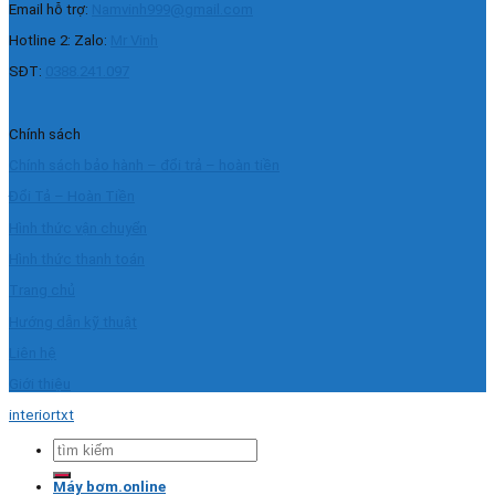
Email hỗ trợ:
Namvinh999@gmail.com
Hotline 2: Zalo:
Mr Vinh
SĐT:
0388.241.097
Chính sách
Chính sách bảo hành – đổi trả – hoàn tiền
Đổi Tả – Hoàn Tiền
Hình thức vận chuyển
Hình thức thanh toán
Trang chủ
Hướng dẫn kỹ thuật
Liên hệ
Giới thiệu
interiortxt
Tìm
kiếm:
Máy bơm.online