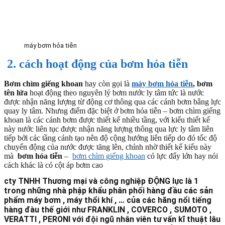
máy bơm hỏa tiễn
2. cách hoạt động của bơm hỏa tiễn
Bơm chìm giếng khoan
hay còn gọi là
máy bơm hỏa tiễn
, bơm
tên lửa
hoạt động theo nguyên lý bơm nước ly tâm tức là nước
được nhận năng lượng từ động cơ thông qua các cánh bơm bằng lực
quay ly tâm. Nhưng điểm đặc biệt ở bơm hỏa tiễn – bơm chìm giếng
khoan là các cánh bơm được thiết kế nhiều tầng, với kiểu thiết kế
này nước liên tục được nhận năng lượng thông qua lực ly tâm liên
tiếp bởi các tầng cánh tạo nên độ cộng hưởng liên tiếp do đó tốc độ
chuyển động của nước được tăng lên, chính nhờ thiết kế kiểu này
mà
bơm hỏa tiễn
–
bơm chìm giếng khoan
có lực đẩy lớn hay nói
cách khác là có cột áp bơm cao
cty TNHH Thương mại và công nghiệp ĐỘNG lực là 1
trong những nhà phập khẩu phân phối hàng đầu các sản
phẩm máy bơm , máy thổi khí , … của các hãng nổi tiếng
hàng đàu thế giới như FRANKLIN , COVERCO , SUMOTO ,
VERATTI , PERONI với đội ngũ nhân viên tư vấn kĩ thuật lâu