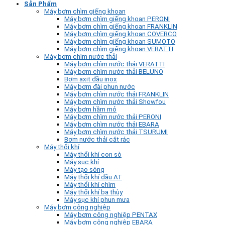
Sản Phẩm
Máy bơm chìm giếng khoan
Máy bơm chìm giếng khoan PERONI
Máy bơm chìm giếng khoan FRANKLIN
Máy bơm chìm giếng khoan COVERCO
Máy bơm chìm giếng khoan SUMOTO
Máy bơm chìm giếng khoan VERATTI
Máy bơm chìm nước thải
Máy bơm chìm nước thải VERATTI
Máy bơm chìm nước thải BELUNO
Bơm axit đầu inox
Máy bơm đài phun nước
Máy bơm chìm nước thải FRANKLIN
Máy bơm chìm nước thải Showfou
Máy bơm hầm mỏ
Máy bơm chìm nước thải PERONI
Máy bơm chìm nước thải EBARA
Máy bơm chìm nước thải TSURUMI
Bơm nước thải cắt rác
Máy thổi khí
Máy thổi khí con sò
Máy sục khí
Máy tạo sóng
Máy thổi khí đầu AT
Máy thổi khí chìm
Máy thổi khí ba thùy
Máy sục khí phun mưa
Máy bơm công nghiệp
Máy bơm công nghiệp PENTAX
Máy bơm công nghiệp EBARA