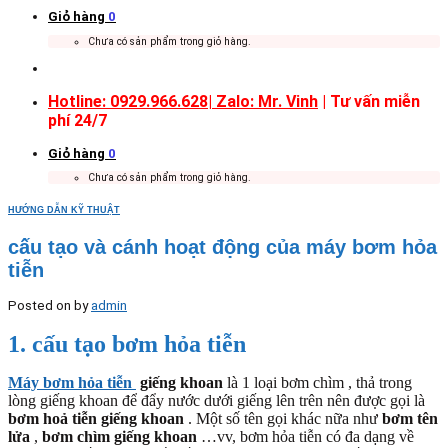
Giỏ hàng
0
Chưa có sản phẩm trong giỏ hàng.
Hotline: 0929.966.628|
Zalo: Mr. Vinh
| Tư vấn miễn
phí 24/7
Giỏ hàng
0
Chưa có sản phẩm trong giỏ hàng.
HƯỚNG DẪN KỸ THUẬT
cấu tạo và cánh hoạt động của máy bơm hỏa
tiễn
Posted on
by
admin
1. cấu tạo bơm hỏa tiễn
Máy bơm hỏa tiễn
giếng khoan
là 1 loại bơm chìm , thả trong
lòng giếng khoan để đẩy nước dưới giếng lên trên nên được gọi là
bơm hoả tiễn giếng khoan
. Một số tên gọi khác nữa như
bơm tên
lửa
,
bơm chìm giếng khoan
…vv, bơm hỏa tiễn có đa dạng về