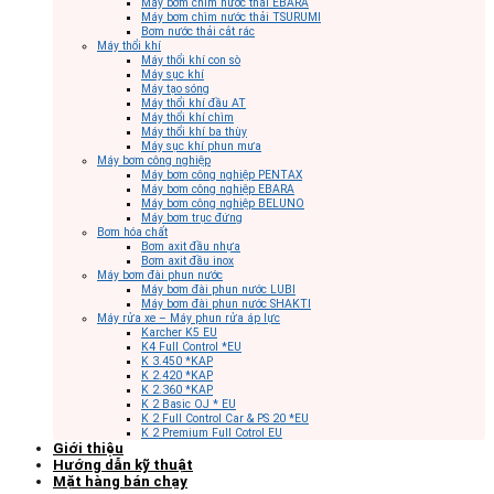
Máy bơm chìm nước thải EBARA
Máy bơm chìm nước thải TSURUMI
Bơm nước thải cắt rác
Máy thổi khí
Máy thổi khí con sò
Máy sục khí
Máy tạo sóng
Máy thổi khí đầu AT
Máy thổi khí chìm
Máy thổi khí ba thùy
Máy sục khí phun mưa
Máy bơm công nghiệp
Máy bơm công nghiệp PENTAX
Máy bơm công nghiệp EBARA
Máy bơm công nghiệp BELUNO
Máy bơm trục đứng
Bơm hóa chất
Bơm axit đầu nhựa
Bơm axit đầu inox
Máy bơm đài phun nước
Máy bơm đài phun nước LUBI
Máy bơm đài phun nước SHAKTI
Máy rửa xe – Máy phun rửa áp lực
Karcher K5 EU
K4 Full Control *EU
K 3.450 *KAP
K 2.420 *KAP
K 2.360 *KAP
K 2 Basic OJ * EU
K 2 Full Control Car & PS 20 *EU
K 2 Premium Full Cotrol EU
Giới thiệu
Hướng dẫn kỹ thuật
Mặt hàng bán chạy