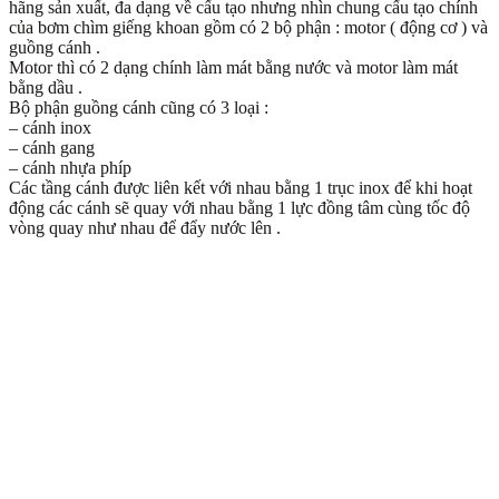
hãng sản xuất, đa dạng về cấu tạo nhưng nhìn chung cấu tạo chính
của bơm chìm giếng khoan gồm có 2 bộ phận : motor ( động cơ ) và
guồng cánh .
Motor thì có 2 dạng chính làm mát bằng nước và motor làm mát
bằng dầu .
Bộ phận guồng cánh cũng có 3 loại :
– cánh inox
– cánh gang
– cánh nhựa phíp
Các tầng cánh được liên kết với nhau bằng 1 trục inox để khi hoạt
động các cánh sẽ quay với nhau bằng 1 lực đồng tâm cùng tốc độ
vòng quay như nhau để đẩy nước lên .