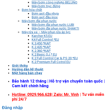
Máy bơm công nghiệp BELUNO
Máy bơm trục đứng
Bơm hóa chất
Bơm axit đầu nhựa
Bơm axit đầu inox
Máy bơm đài phun nước
Máy bơm đài phun nước LUBI
Máy bơm đài phun nước SHAKTI
Máy rửa xe – Máy phun rửa áp lực
Karcher K5 EU
K4 Full Control *EU
K 3.450 *KAP
K 2.420 *KAP
K 2.360 *KAP
K 2 Basic OJ * EU
K 2 Full Control Car & PS 20 *EU
K 2 Premium Full Cotrol EU
Giới thiệu
Hướng dẫn kỹ thuật
Mặt hàng bán chạy
Bảo hành 12 tháng | Hỗ trợ vận chuyển toàn quốc |
Cam kết chính hãng
Hotline: 0929.966.628|
Zalo: Mr. Vinh
| Tư vấn miễn
phí 24/7
Đăng nhập