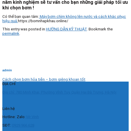
năm kinh nghiệm sẽ tư vấn cho bạn những giải pháp tối ưu
khi chọn bơm !
Có thể bạn quan tâm:
Máy bơm chìm không lên nước và cách khắc phục
hiệu quả.
https://bomnhapkhau.online/
This entry was posted in
HƯỚNG DẪN KỸ THUẬT
. Bookmark the
permalink
.
admin
Cách chọn bơm hỏa tiễn – bơm giêng khoan tốt
ĐỊA CHỈ
Địa chỉ: 780 Minh Khai, Phường Vĩnh Tuy, Quận Hai Bà Trưng, Hà Nội
Liên hệ
Hotline: Zalo:
Mr Vinh
SĐT:
0929.966.628