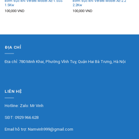
Bơm sục khí Veratti Model AE-1.5SS
Bơm sục khí Veratti Model AE-2.2
1.5Kw
2.2Kw
100,000
VND
100,000
VND
ĐỊA CHỈ
Địa chỉ: 780 Minh Khai, Phường Vĩnh Tuy, Quận Hai Bà Trưng, Hà Nội
LIÊN HỆ
Hotline: Zalo:
Mr Vinh
SĐT:
0929.966.628
Email hỗ trợ:
Namvinh999@gmail.com