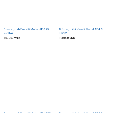
Bơm sục khí Veratti Model AE-0.75
Bơm sục khí Veratti Model AE-1.5
0.75Kw
1.5Kw
100,000
VND
100,000
VND