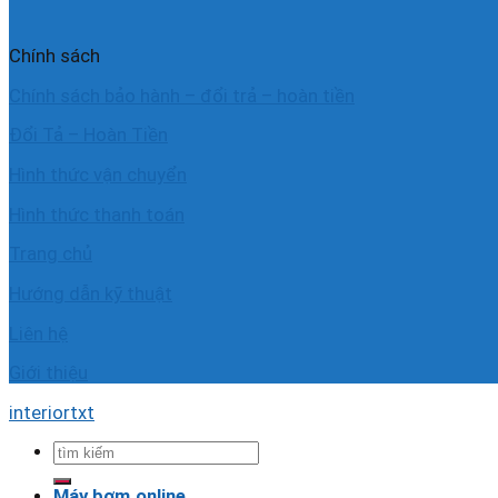
Chính sách
Chính sách bảo hành – đổi trả – hoàn tiền
Đổi Tả – Hoàn Tiền
Hình thức vận chuyển
Hình thức thanh toán
Trang chủ
Hướng dẫn kỹ thuật
Liên hệ
Giới thiệu
interiortxt
Tìm
kiếm:
Máy bơm.online