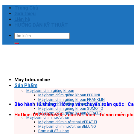
Skip
Trang Chủ
to
Giới thiệu
content
Liên hệ
HƯỚNG DẪN KỸ THUẬT
Tìm
kiếm:
Máy bơm.online
Sản Phẩm
Máy bơm chìm giếng khoan
Máy bơm chìm giếng khoan PERONI
Máy bơm chìm giếng khoan FRANKLIN
Bảo hành 12 tháng | Hỗ trợ vận chuyển toàn quốc | C
Máy bơm chìm giếng khoan COVERCO
Máy bơm chìm giếng khoan SUMOTO
Máy bơm chìm giếng khoan VERATTI
Hotline: 0929.966.628|
Zalo: Mr. Vinh
| Tư vấn miễn phí
Máy bơm chìm nước thải
Máy bơm chìm nước thải VERATTI
Máy bơm chìm nước thải BELUNO
Bơm axit đầu inox