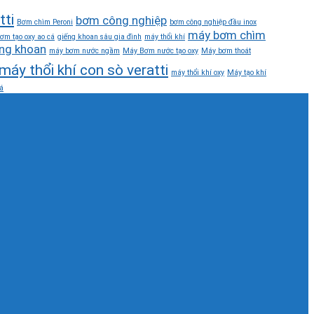
tti
bơm công nghiệp
Bơm chìm Peroni
bơm công nghiệp đầu inox
máy bơm chìm
ơm tạo oxy ao cá
giếng khoan sâu gia đình
máy thổi khí
ng khoan
máy bơm nước ngầm
Máy Bơm nước tạo oxy
Máy bơm thoát
máy thổi khí con sò veratti
máy thổi khí oxy
Máy tạo khí
á