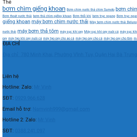
Thẻ
bơm chìm giếng khoan
bơm chìm
Bơm chìm nước thả chìm Sumoto
Bơm thoát nước thải
bơm thả chìm giếng khoan
Bơm thổi khí
bơm trục ngang
Bơm trục ngan
giếng khoan
máy bơm chìm nước thải
Máy bơm chìm nước thải Beluno
máy bơm thả tõm
nước thải
máy sục khí oxy
Máy sục khí oxy nuôi cá
máy sục khí
oxy
máy tạo khí oxy nuôi cá
máy tạo oxy cho ao cá
máy tạo oxy cho cá
máy tạo oxy cho tôm
má
ĐỊA CHỈ
Địa chỉ: 780 Minh Khai, Phường Vĩnh Tuy, Quận Hai Bà Trưng
Liên hệ
Hotline: Zalo:
Mr Vinh
SĐT:
0929.966.628
Email hỗ trợ:
Namvinh999@gmail.com
Hotline 2: Zalo:
Mr Vinh
SĐT:
0388.241.097