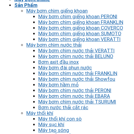
Sản Phẩm
Máy bơm chìm giếng khoan
Máy bơm chìm giếng khoan PERONI
Máy bơm chìm giếng khoan FRANKLIN
Máy bơm chìm giếng khoan COVERCO
Máy bơm chìm giếng khoan SUMOTO
Máy bơm chìm giếng khoan VERATTI
Máy bơm chìm nước thải
Máy bơm chìm nước thải VERATTI
Máy bơm chìm nước thải BELUNO
Bơm axit đầu inox
Máy bơm đài phun nước
Máy bơm chìm nước thải FRANKLIN
Máy bơm chìm nước thải Showfou
Máy bơm hầm mỏ
Máy bơm chìm nước thải PERONI
Máy bơm chìm nước thải EBARA
Máy bơm chìm nước thải TSURUMI
Bơm nước thải cắt rác
Máy thổi khí
Máy thổi khí con sò
Máy sục khí
Máy tạo sóng