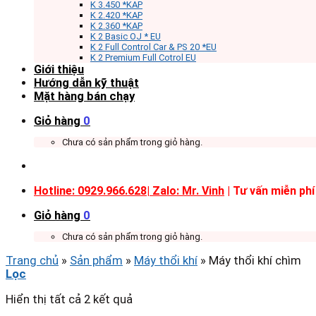
K 3.450 *KAP
K 2.420 *KAP
K 2.360 *KAP
K 2 Basic OJ * EU
K 2 Full Control Car & PS 20 *EU
K 2 Premium Full Cotrol EU
Giới thiệu
Hướng dẫn kỹ thuật
Mặt hàng bán chạy
Giỏ hàng
0
Chưa có sản phẩm trong giỏ hàng.
Hotline: 0929.966.628|
Zalo: Mr. Vinh
| Tư vấn miễn phí
Giỏ hàng
0
Chưa có sản phẩm trong giỏ hàng.
Trang chủ
»
Sản phẩm
»
Máy thổi khí
»
Máy thổi khí chìm
Lọc
Hiển thị tất cả 2 kết quả