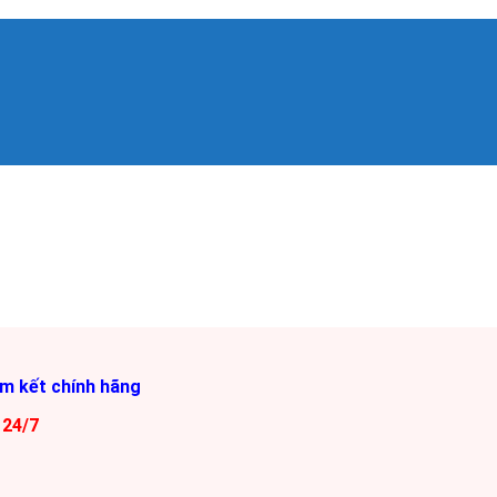
am kết chính hãng
 24/7