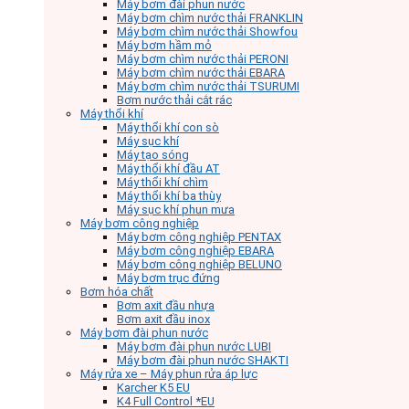
Máy bơm đài phun nước
Máy bơm chìm nước thải FRANKLIN
Máy bơm chìm nước thải Showfou
Máy bơm hầm mỏ
Máy bơm chìm nước thải PERONI
Máy bơm chìm nước thải EBARA
Máy bơm chìm nước thải TSURUMI
Bơm nước thải cắt rác
Máy thổi khí
Máy thổi khí con sò
Máy sục khí
Máy tạo sóng
Máy thổi khí đầu AT
Máy thổi khí chìm
Máy thổi khí ba thùy
Máy sục khí phun mưa
Máy bơm công nghiệp
Máy bơm công nghiệp PENTAX
Máy bơm công nghiệp EBARA
Máy bơm công nghiệp BELUNO
Máy bơm trục đứng
Bơm hóa chất
Bơm axit đầu nhựa
Bơm axit đầu inox
Máy bơm đài phun nước
Máy bơm đài phun nước LUBI
Máy bơm đài phun nước SHAKTI
Máy rửa xe – Máy phun rửa áp lực
Karcher K5 EU
K4 Full Control *EU