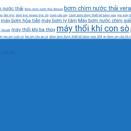
bơm chìm nước thải vera
 nước thải
Bơm chìm nước thải Beluno
g liền trục
bơm trục ngang trục rời
cung cấp oxy
Cánh bơm được thiết kế bằng inox
giá máy b
máy bơm hỏa tiễn
máy bơm ly tâm
Máy bơm nước chìm giế
máy thổi khí con sò
máy thổi khí ba thùy
 Veratti
y tạo oxy nuôi cá
tạo oxy cho ao cá
uồng bơm được thiết kế bằng inox 304
áy bơm oxy cho hồ c
, Hà Nội