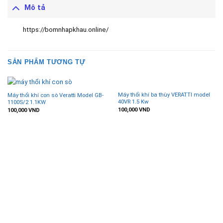
Mô tả
https://bomnhapkhau.online/
SẢN PHẨM TƯƠNG TỰ
Máy thổi khí ba thùy VERATTI model
Máy thổi khí con sò Veratti Model GB-
40VR 1.5 Kw
1100S/2 1.1KW
100,000
VND
100,000
VND