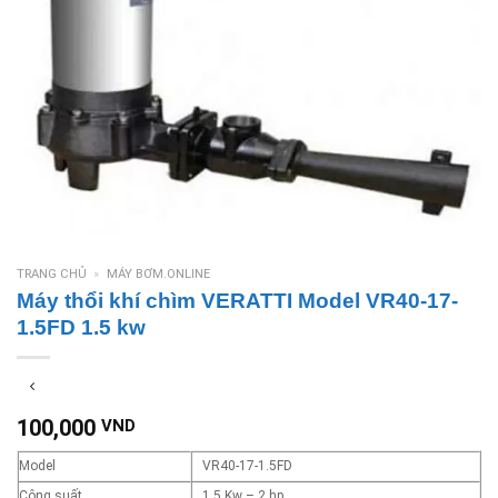
TRANG CHỦ
»
MÁY BƠM.ONLINE
Máy thổi khí chìm VERATTI Model VR40-17-
1.5FD 1.5 kw
100,000
VND
Model
VR40-17-1.5FD
Công suất
1.5 Kw – 2 hp