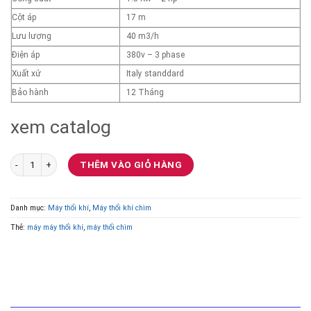
Cột áp
17 m
Lưu lượng
40 m3/h
Điện áp
380v – 3 phase
Xuất xứ
Italy standdard
Bảo hành
12 Tháng
xem catalog
Máy thổi khí chìm VERATTI Model VR40-17-1.5FD 1.5 kw số lượng
THÊM VÀO GIỎ HÀNG
Danh mục:
Máy thổi khí
,
Máy thổi khí chìm
Thẻ:
máy máy thổi khí
,
máy thổi chìm