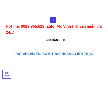
Skip
to
content
Hotline: 0929.966.628|
Zalo: Mr. Vinh
| Tư vấn miễn phí
24/7
GIỎ HÀNG
0
TAG ARCHIVES:
BƠM TRỤC NGANG LIỀN TRỤC
08
Th8