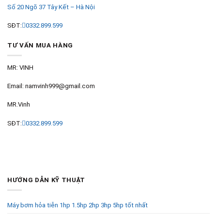
Số 20 Ngõ 37 Tây Kết – Hà Nội
SĐT:
0332.899.599
TƯ VẤN MUA HÀNG
MR: VINH
Email: namvinh999@gmail.com
MR.Vinh
SĐT:
0332.899.599
HƯỚNG DẪN KỸ THUẬT
Máy bơm hỏa tiễn 1hp 1.5hp 2hp 3hp 5hp tốt nhất