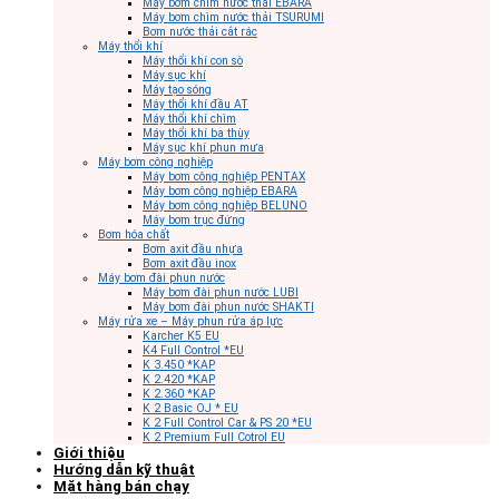
Máy bơm chìm nước thải EBARA
Máy bơm chìm nước thải TSURUMI
Bơm nước thải cắt rác
Máy thổi khí
Máy thổi khí con sò
Máy sục khí
Máy tạo sóng
Máy thổi khí đầu AT
Máy thổi khí chìm
Máy thổi khí ba thùy
Máy sục khí phun mưa
Máy bơm công nghiệp
Máy bơm công nghiệp PENTAX
Máy bơm công nghiệp EBARA
Máy bơm công nghiệp BELUNO
Máy bơm trục đứng
Bơm hóa chất
Bơm axit đầu nhựa
Bơm axit đầu inox
Máy bơm đài phun nước
Máy bơm đài phun nước LUBI
Máy bơm đài phun nước SHAKTI
Máy rửa xe – Máy phun rửa áp lực
Karcher K5 EU
K4 Full Control *EU
K 3.450 *KAP
K 2.420 *KAP
K 2.360 *KAP
K 2 Basic OJ * EU
K 2 Full Control Car & PS 20 *EU
K 2 Premium Full Cotrol EU
Giới thiệu
Hướng dẫn kỹ thuật
Mặt hàng bán chạy