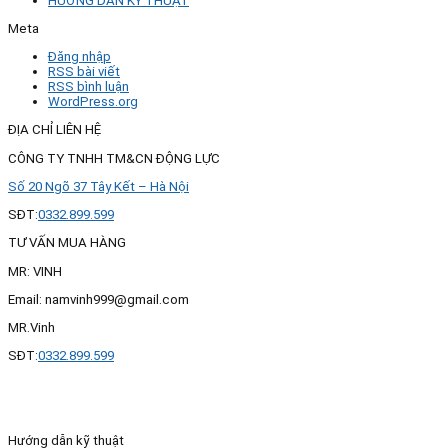
HƯỚNG DẪN KỸ THUẬT
Meta
Đăng nhập
RSS bài viết
RSS bình luận
WordPress.org
ĐỊA CHỈ LIÊN HỆ
CÔNG TY TNHH TM&CN ĐỘNG LỰC
Số 20 Ngõ 37 Tây Kết – Hà Nội
SĐT:
0332.899.599
TƯ VẤN MUA HÀNG
MR: VINH
Email: namvinh999@gmail.com
MR.Vinh
SĐT:
0332.899.599
Hướng dẫn kỹ thuật