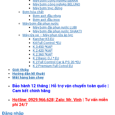
Máy bơm công nghiệp EBARA
Máy bơm công nghiệp BELUNO
Máy bơm trục đứng
Bơm hóa chất
Bơm axit đầu nhựa
Bơm axit đầu inox
Máy bơm đài phun nước
Máy bơm đài phun nước LUBI
Máy bơm đài phun nước SHAKTI
Máy rửa xe – Máy phun rửa áp lực
Karcher K5 EU
K4 Full Control *EU
K 3.450 *KAP
K 2.420 *KAP
K 2.360 *KAP
K 2 Basic OJ * EU
K 2 Full Control Car & PS 20 *EU
K 2 Premium Full Cotrol EU
Giới thiệu
Hướng dẫn kỹ thuật
Mặt hàng bán chạy
Bảo hành 12 tháng | Hỗ trợ vận chuyển toàn quốc |
Cam kết chính hãng
Hotline: 0929.966.628|
Zalo: Mr. Vinh
| Tư vấn miễn
phí 24/7
Đăng nhập