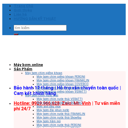
Skip
Trang Chủ
to
Giới thiệu
content
Liên hệ
HƯỚNG DẪN KỸ THUẬT
Tìm
kiếm:
Máy bơm.online
Sản Phẩm
Máy bơm chìm giếng khoan
Máy bơm chìm giếng khoan PERONI
Máy bơm chìm giếng khoan FRANKLIN
Máy bơm chìm giếng khoan COVERCO
Bảo hành 12 tháng | Hỗ trợ vận chuyển toàn quốc |
Máy bơm chìm giếng khoan SUMOTO
Máy bơm chìm giếng khoan VERATTI
Cam kết chính hãng
Máy bơm chìm nước thải
Máy bơm chìm nước thải VERATTI
Hotline: 0929.966.628|
Zalo: Mr. Vinh
| Tư vấn miễn
Máy bơm chìm nước thải BELUNO
Bơm axit đầu inox
phí 24/7
Máy bơm đài phun nước
Máy bơm chìm nước thải FRANKLIN
Máy bơm chìm nước thải Showfou
Máy bơm hầm mỏ
Máy bơm chìm nước thải PERONI