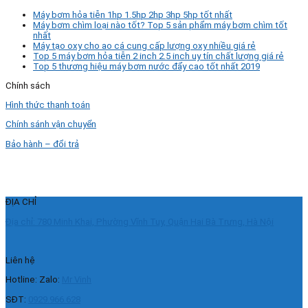
Máy bơm hỏa tiễn 1hp 1.5hp 2hp 3hp 5hp tốt nhất
Máy bơm chìm loại nào tốt? Top 5 sản phẩm máy bơm chìm tốt
nhất
Máy tạo oxy cho ao cá cung cấp lượng oxy nhiều giá rẻ
Top 5 máy bơm hỏa tiễn 2 inch 2.5 inch uy tín chất lượng giá rẻ
Top 5 thương hiệu máy bơm nước đẩy cao tốt nhất 2019
Chính sách
Hình thức thanh toán
Chính sánh vận chuyển
Bảo hành – đổi trả
ĐỊA CHỈ
Địa chỉ: 780 Minh Khai, Phường Vĩnh Tuy, Quận Hai Bà Trưng, Hà Nội
Liên hệ
Hotline: Zalo:
Mr Vinh
SĐT:
0929.966.628