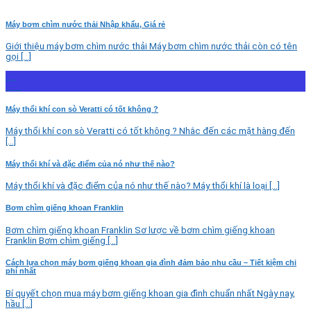
Máy bơm chìm nước thải Nhập khẩu, Giá rẻ
Giới thiệu máy bơm chìm nước thải Máy bơm chìm nước thải còn có tên
gọi [...]
23
Th7
Máy thổi khí con sò Veratti có tốt không ?
Máy thổi khí con sò Veratti có tốt không ? Nhắc đến các mặt hàng đến
[...]
Máy thổi khí và đặc điểm của nó như thế nào?
Máy thổi khí và đặc điểm của nó như thế nào? Máy thổi khí là loại [...]
Bơm chìm giếng khoan Franklin
Bơm chìm giếng khoan Franklin Sơ lược về bơm chìm giếng khoan
Franklin Bơm chìm giếng [...]
Cách lựa chọn máy bơm giếng khoan gia đình đảm bảo nhu cầu – Tiết kiệm chi
phí nhất
Bí quyết chọn mua máy bơm giếng khoan gia đình chuẩn nhất Ngày nay,
hầu [...]