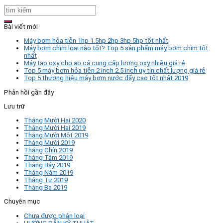
Bài viết mới
Máy bơm hỏa tiễn 1hp 1.5hp 2hp 3hp 5hp tốt nhất
Máy bơm chìm loại nào tốt? Top 5 sản phẩm máy bơm chìm tốt
nhất
Máy tạo oxy cho ao cá cung cấp lượng oxy nhiều giá rẻ
Top 5 máy bơm hỏa tiễn 2 inch 2.5 inch uy tín chất lượng giá rẻ
Top 5 thương hiệu máy bơm nước đẩy cao tốt nhất 2019
Phản hồi gần đây
Lưu trữ
Tháng Mười Hai 2020
Tháng Mười Hai 2019
Tháng Mười Một 2019
Tháng Mười 2019
Tháng Chín 2019
Tháng Tám 2019
Tháng Bảy 2019
Tháng Năm 2019
Tháng Tư 2019
Tháng Ba 2019
Chuyên mục
Chưa được phân loại