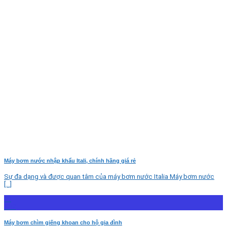
Máy bơm nước nhập khẩu Itali, chính hãng giá rẻ
Sự đa dạng và được quan tâm của máy bơm nước Italia Máy bơm nước
[...]
29
Th7
Máy bơm chìm giếng khoan cho hộ gia đình