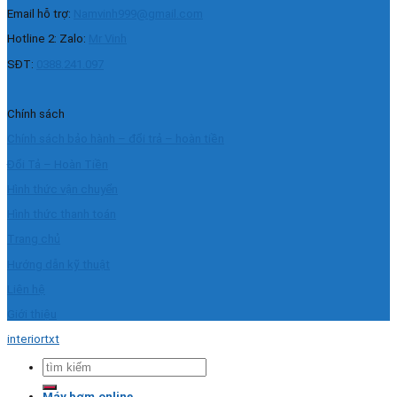
Email hỗ trợ:
Namvinh999@gmail.com
Hotline 2: Zalo:
Mr Vinh
SĐT:
0388.241.097
Chính sách
Chính sách bảo hành – đổi trả – hoàn tiền
Đổi Tả – Hoàn Tiền
Hình thức vận chuyển
Hình thức thanh toán
Trang chủ
Hướng dẫn kỹ thuật
Liên hệ
Giới thiệu
interiortxt
Tìm
kiếm:
Máy bơm.online