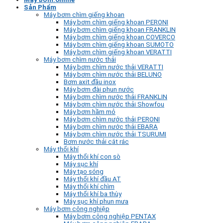
Sản Phẩm
Máy bơm chìm giếng khoan
Máy bơm chìm giếng khoan PERONI
Máy bơm chìm giếng khoan FRANKLIN
Máy bơm chìm giếng khoan COVERCO
Máy bơm chìm giếng khoan SUMOTO
Máy bơm chìm giếng khoan VERATTI
Máy bơm chìm nước thải
Máy bơm chìm nước thải VERATTI
Máy bơm chìm nước thải BELUNO
Bơm axit đầu inox
Máy bơm đài phun nước
Máy bơm chìm nước thải FRANKLIN
Máy bơm chìm nước thải Showfou
Máy bơm hầm mỏ
Máy bơm chìm nước thải PERONI
Máy bơm chìm nước thải EBARA
Máy bơm chìm nước thải TSURUMI
Bơm nước thải cắt rác
Máy thổi khí
Máy thổi khí con sò
Máy sục khí
Máy tạo sóng
Máy thổi khí đầu AT
Máy thổi khí chìm
Máy thổi khí ba thùy
Máy sục khí phun mưa
Máy bơm công nghiệp
Máy bơm công nghiệp PENTAX