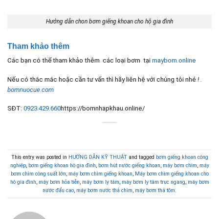
Hướng dẫn chon
bơm giếng khoan cho hộ gia đình
Tham khảo thêm
Các bạn có thể tham khảo thêm các loại bơm tại
maybom.online
Nếu có thắc mắc hoặc cần tư vấn thì hãy liên hệ với chúng tôi nhé
! .
bomnuocue.com
SĐT:
0923.429.660
https://bomnhapkhau.online/
This entry was posted in
HƯỚNG DẪN KỸ THUẬT
and tagged
bơm giếng khoan công
nghiệp
,
bơm giếng khoan hộ gia đình
,
bơm hút nước giếng khoan
,
máy bơm chìm
,
máy
bơm chìm công suất lớn
,
máy bơm chìm giếng khoan
,
Máy bơm chìm giếng khoan cho
hộ gia đình
,
máy bơm hỏa tiễn
,
máy bơm ly tâm
,
máy bơm ly tâm trục ngang
,
máy bơm
nước đẩu cao
,
máy bơm nước thả chìm
,
máy bơm thả tõm
.