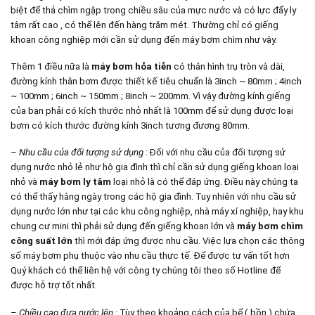
biệt để thả chìm ngập trong chiều sâu của mực nước và có lực đẩy ly
tâm rất cao , có thể lên đến hàng trăm mét. Thường chỉ có giếng
khoan công nghiệp mới cần sử dụng đến máy bơm chìm như vậy.
Thêm 1 điều nữa là
máy bơm hỏa tiễn
có thân hình trụ tròn và dài,
đường kính thân bơm được thiết kế tiêu chuẩn là 3inch ~ 80mm ; 4inch
~ 100mm ; 6inch ~ 150mm ; 8inch ~ 200mm. Vì vậy đường kính giếng
của bạn phải có kích thước nhỏ nhất là 100mm để sử dụng được loại
bơm có kích thước đường kính 3inch tương đương 80mm.
–
Nhu cầu của đối tượng sử dụng
: Đối với nhu cầu của đối tượng sử
dụng nước nhỏ lẻ như hộ gia đình thì chỉ cần sử dụng giếng khoan loại
nhỏ và
máy bơm ly tâm
loại nhỏ là có thể đáp ứng. Điều này chúng ta
có thể thấy hằng ngày trong các hộ gia đình. Tuy nhiên với nhu cầu sử
dụng nước lớn như tại các khu công nghiệp, nhà máy xí nghiệp, hay khu
chung cư mini thì phải sử dụng đến giếng khoan lớn và
máy bơm chìm
công suất lớn
thì mới đáp ứng được nhu cầu. Việc lựa chọn các thông
số máy bơm phụ thuộc vào nhu cầu thực tế. Để được tư vấn tốt hơn
Quý khách có thể liên hệ với công ty chúng tôi theo số Hotline để
được hỗ trợ tốt nhất.
– Chiều cao đưa nước lên :
Tùy theo khoảng cách của bể ( bồn ) chứa