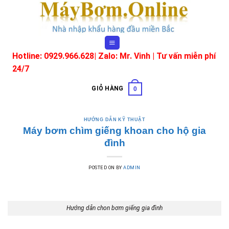
Skip
to
content
Hotline: 0929.966.628|
Zalo: Mr. Vinh
| Tư vấn miễn phí
24/7
GIỎ HÀNG
0
HƯỚNG DẪN KỸ THUẬT
Máy bơm chìm giếng khoan cho hộ gia
đình
POSTED ON
BY
ADMIN
Hướng dẫn chon bơm giếng gia đình