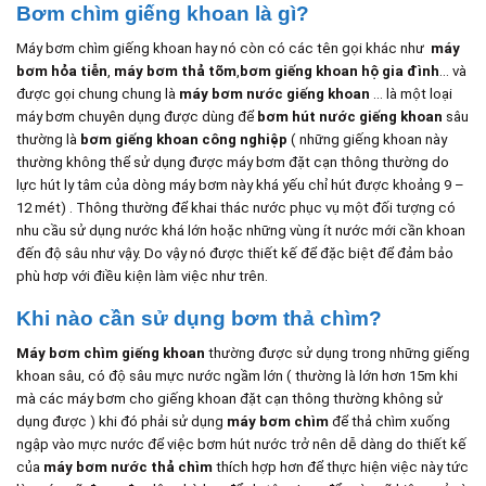
Bơm chìm giếng khoan là gì?
Máy bơm chìm giếng khoan hay nó còn có các tên gọi khác như
máy
bơm hỏa tiễn
,
máy bơm thả tõm
,
bơm giếng khoan hộ gia đình
… và
được gọi chung chung là
máy bơm nước giếng khoan
… là một loại
máy bơm chuyên dụng được dùng để
bơm hút nước giếng khoan
sâu
thường là
bơm giếng khoan công nghiệp
( những giếng khoan này
thường không thể sử dụng được máy bơm đặt cạn thông thường do
lực hút ly tâm của dòng máy bơm này khá yếu chỉ hút được khoảng 9 –
12 mét) . Thông thường để khai thác nước phục vụ một đối tượng có
nhu cầu sử dụng nước khá lớn hoặc những vùng ít nước mới cần khoan
đến độ sâu như vậy. Do vậy nó được thiết kế để đặc biệt để đảm bảo
phù hơp với điều kiện làm việc như trên.
Khi nào cần sử dụng bơm thả chìm?
Máy bơm chìm giếng khoan
thường được sử dụng trong những giếng
khoan sâu, có độ sâu mực nước ngầm lớn ( thường là lớn hơn 15m khi
mà các máy bơm cho giếng khoan đặt cạn thông thường không sử
dụng được ) khi đó phải sử dụng
máy bơm chìm
để thả chìm xuống
ngập vào mực nước để việc bơm hút nước trở nên dễ dàng do thiết kế
của
máy bơm nước thả chìm
thích hợp hơn để thực hiện việc này tức