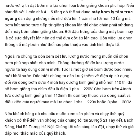
nước với vị trí đặt bơm mà lựa chọn loại bơm giếng khoan phù hợp. Nếu
như đối với 1 căn nhà 4 – 5 tầng có thể sử dụng
máy bơm ly tâm trục
ngang
dân dụng nhưng nếu như đưa lên 1 căn nhà tới hơn 10 tầng mà
bơm hút nước trực tiếp từ giếng khoan lên thì chắc chắn phải sử dụng
đến máy bơm chìm giếng khoan. Bời đặc trưng của dòng máy bơm này
là có sức đẩy rất lớn nên có thể đưa cột áp lên cao. Còn việc lựa chọn
thông số máy bơm như thế nào phụ thuộc vào tình hình thực tế.
Ngoài ra chúng ta còn xem xét lưu lượng nước mong muốn để chọn
bơm phù hợp nhất cho mình. Thông thường để đo lưu lượng nước
người ta hay dùng đơn vị m3/h. Tức là một giờ sẽ bơm được bao nhiêu
mét khối nước. Đặc biệt chúng ta cần lưu ý thêm về điện áp sử dụng.
Đối với dòng bơm dưới 4 inch hay đường kính giếng nhỏ hơn 110 thì đã
số bơm giếng thả chìm đều là điện 1 pha – 220V. Còn bơm trên 4 inch
tức đường kình giếng trên 110mm thì còn tùy thuộc vào công suất và
điều kiện của người mua mà lựa chọn 1pha – 220V hoặc 3 pha – 380V.
Nếu khách hàng có nhu cầu muốn xem sản phẩm và chạy thử, quý
khách có thể đến văn phòng của chúng tôi tại 20 Ngõ 21 Tây Kết, Bạch
Đằng, Hai Bà Trưng, Hà Nội. Chúng tôi sẵn sàng lắp đặt, chạy thử và giải
đáp mọi thắc mắc của quý khách.