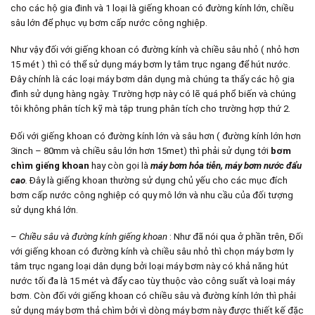
cho các hộ gia đinh và 1 loại là giếng khoan có đường kính lớn, chiều
sâu lớn để phục vụ bơm cấp nước công nghiệp.
Như vậy đối với giếng khoan có đường kính và chiều sâu nhỏ ( nhỏ hơn
15 mét ) thì có thể sử dụng máy bơm ly tâm trục ngang để hút nước.
Đây chính là các loại máy bơm dân dụng mà chúng ta thấy các hộ gia
đình sử dụng hàng ngày. Trường hợp này có lẽ quá phổ biến và chúng
tôi không phân tích kỹ mà tập trung phân tích cho trường hợp thứ 2.
Đối với giếng khoan có đường kính lớn và sâu hơn ( đường kính lớn hơn
3inch – 80mm và chiều sâu lớn hơn 15met) thì phải sử dụng tới
bơm
chìm giếng khoan
hay còn gọi là
máy bơm hỏa tiễn, máy bơm nước đẩu
cao
.
Đây là giếng khoan thường sử dụng chủ yếu cho các mục đích
bơm cấp nước công nghiệp có quy mô lớn và nhu cầu của đối tượng
sử dụng khá lớn.
–
Chiều sâu và đường kính giếng khoan
: Như đã nói qua ở phần trên, Đối
với giếng khoan có đường kính và chiều sâu nhỏ thì chọn máy bơm ly
tâm trục ngang loại dân dụng bởi loại máy bơm này có khả năng hút
nước tối đa là 15 mét và đẩy cao tùy thuộc vào công suất và loại máy
bơm. Còn đối với giếng khoan có chiều sâu và đường kính lớn thì phải
sử dụng máy bơm thả chìm bởi vì dòng máy bơm này được thiết kế đặc