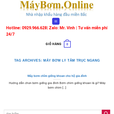
Skip
to
content
Hotline: 0929.966.628|
Zalo: Mr. Vinh
| Tư vấn miễn phí
24/7
GIỎ HÀNG
0
TAG ARCHIVES:
MÁY BƠM LY TÂM TRỤC NGANG
Máy bơm chìm giếng khoan cho hộ gia đình
Hướng dẫn chon bơm giếng gia đình Bơm chìm giếng khoan là gì? Máy
bơm chìm [...]