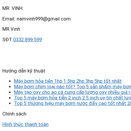
MR: VINH
Email: namvinh999@gmail.com
MR.Vinh
SĐT:
0332.899.599
Hướng dẫn kỹ thuật
Máy bơm hỏa tiễn 1hp 1.5hp 2hp 3hp 5hp tốt nhất
Máy bơm chìm loại nào tốt? Top 5 sản phẩm máy bơm
Máy tạo oxy cho ao cá cung cấp lượng oxy nhiều giá r
Top 5 máy bơm hỏa tiễn 2 inch 2.5 inch uy tín chất lượ
Top 5 thương hiệu máy bơm nước đẩy cao tốt nhất 2
Chính sách
Hình thức thanh toán