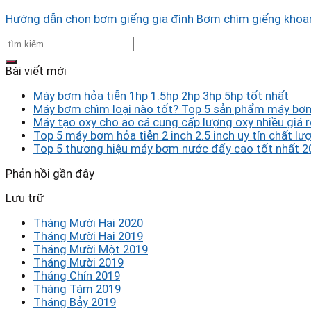
Hướng dẫn chon bơm giếng gia đình Bơm chìm giếng khoan l
Bài viết mới
Máy bơm hỏa tiễn 1hp 1.5hp 2hp 3hp 5hp tốt nhất
Máy bơm chìm loại nào tốt? Top 5 sản phẩm máy bơm
Máy tạo oxy cho ao cá cung cấp lượng oxy nhiều giá r
Top 5 máy bơm hỏa tiễn 2 inch 2.5 inch uy tín chất lượ
Top 5 thương hiệu máy bơm nước đẩy cao tốt nhất 2
Phản hồi gần đây
Lưu trữ
Tháng Mười Hai 2020
Tháng Mười Hai 2019
Tháng Mười Một 2019
Tháng Mười 2019
Tháng Chín 2019
Tháng Tám 2019
Tháng Bảy 2019