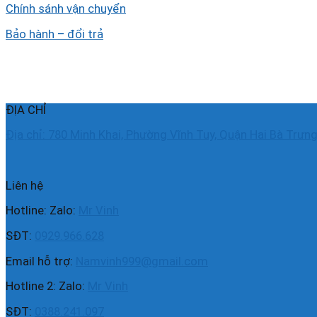
Chính sánh vận chuyển
Bảo hành – đổi trả
ĐỊA CHỈ
Địa chỉ: 780 Minh Khai, Phường Vĩnh Tuy, Quận Hai Bà Trưng
Liên hệ
Hotline: Zalo:
Mr Vinh
SĐT:
0929.966.628
Email hỗ trợ:
Namvinh999@gmail.com
Hotline 2: Zalo:
Mr Vinh
SĐT:
0388.241.097