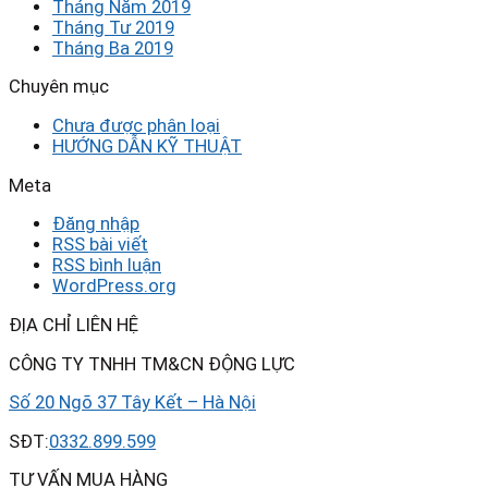
Tháng Năm 2019
Tháng Tư 2019
Tháng Ba 2019
Chuyên mục
Chưa được phân loại
HƯỚNG DẪN KỸ THUẬT
Meta
Đăng nhập
RSS bài viết
RSS bình luận
WordPress.org
ĐỊA CHỈ LIÊN HỆ
CÔNG TY TNHH TM&CN ĐỘNG LỰC
Số 20 Ngõ 37 Tây Kết – Hà Nội
SĐT:
0332.899.599
TƯ VẤN MUA HÀNG