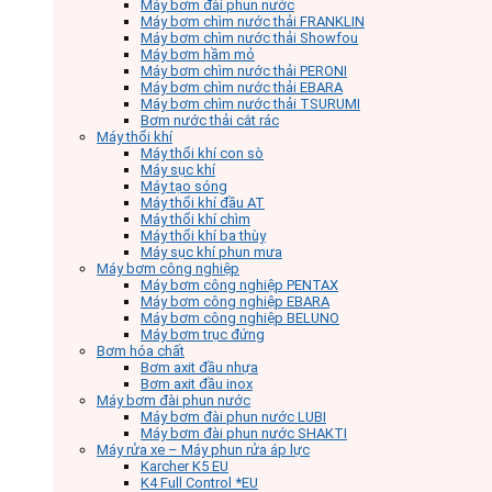
Máy bơm đài phun nước
Máy bơm chìm nước thải FRANKLIN
Máy bơm chìm nước thải Showfou
Máy bơm hầm mỏ
Máy bơm chìm nước thải PERONI
Máy bơm chìm nước thải EBARA
Máy bơm chìm nước thải TSURUMI
Bơm nước thải cắt rác
Máy thổi khí
Máy thổi khí con sò
Máy sục khí
Máy tạo sóng
Máy thổi khí đầu AT
Máy thổi khí chìm
Máy thổi khí ba thùy
Máy sục khí phun mưa
Máy bơm công nghiệp
Máy bơm công nghiệp PENTAX
Máy bơm công nghiệp EBARA
Máy bơm công nghiệp BELUNO
Máy bơm trục đứng
Bơm hóa chất
Bơm axit đầu nhựa
Bơm axit đầu inox
Máy bơm đài phun nước
Máy bơm đài phun nước LUBI
Máy bơm đài phun nước SHAKTI
Máy rửa xe – Máy phun rửa áp lực
Karcher K5 EU
K4 Full Control *EU