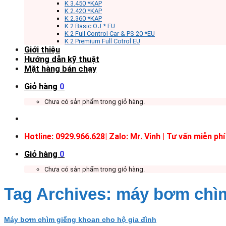
K 3.450 *KAP
K 2.420 *KAP
K 2.360 *KAP
K 2 Basic OJ * EU
K 2 Full Control Car & PS 20 *EU
K 2 Premium Full Cotrol EU
Giới thiệu
Hướng dẫn kỹ thuật
Mặt hàng bán chạy
Giỏ hàng
0
Chưa có sản phẩm trong giỏ hàng.
Hotline: 0929.966.628|
Zalo: Mr. Vinh
| Tư vấn miễn phí
Giỏ hàng
0
Chưa có sản phẩm trong giỏ hàng.
Tag Archives:
máy bơm chìm
Máy bơm chìm giếng khoan cho hộ gia đình