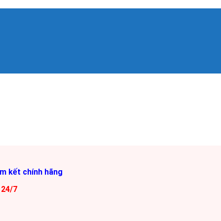
am kết chính hãng
 24/7