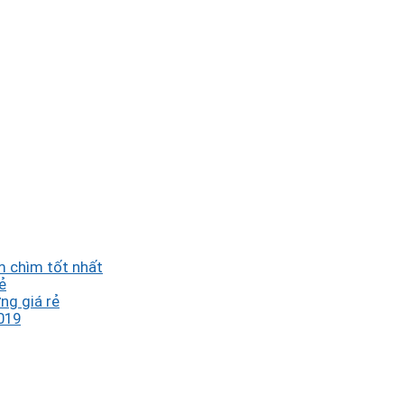
 chìm tốt nhất
ẻ
ng giá rẻ
019