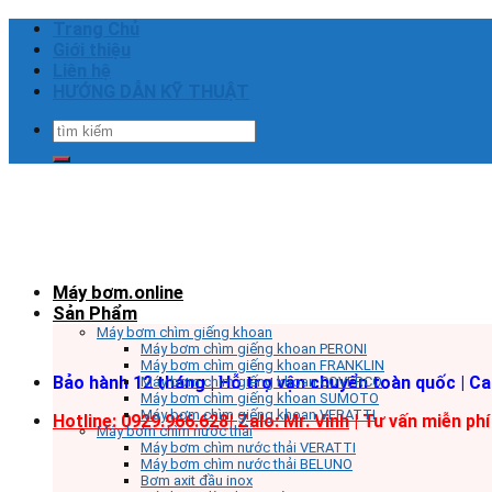
Skip
Trang Chủ
to
Giới thiệu
content
Liên hệ
HƯỚNG DẪN KỸ THUẬT
Tìm
kiếm:
Máy bơm.online
Sản Phẩm
Máy bơm chìm giếng khoan
Máy bơm chìm giếng khoan PERONI
Máy bơm chìm giếng khoan FRANKLIN
Bảo hành 12 tháng | Hỗ trợ vận chuyển toàn quốc | C
Máy bơm chìm giếng khoan COVERCO
Máy bơm chìm giếng khoan SUMOTO
Máy bơm chìm giếng khoan VERATTI
Hotline: 0929.966.628|
Zalo: Mr. Vinh
| Tư vấn miễn phí
Máy bơm chìm nước thải
Máy bơm chìm nước thải VERATTI
Máy bơm chìm nước thải BELUNO
Bơm axit đầu inox