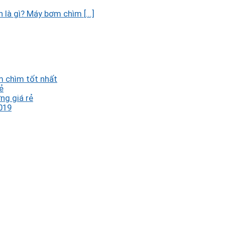
à gì? Máy bơm chìm [...]
 chìm tốt nhất
ẻ
ng giá rẻ
019