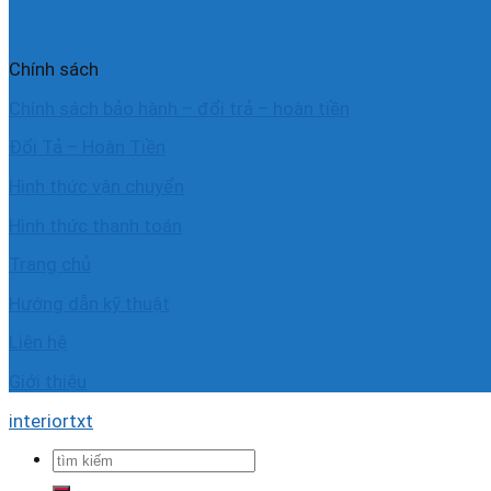
Chính sách
Chính sách bảo hành – đổi trả – hoàn tiền
Đổi Tả – Hoàn Tiền
Hình thức vận chuyển
Hình thức thanh toán
Trang chủ
Hướng dẫn kỹ thuật
Liên hệ
Giới thiệu
interiortxt
Tìm
kiếm: