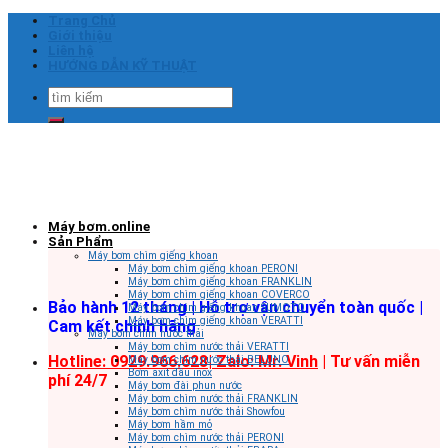
Skip
Trang Chủ
to
Giới thiệu
content
Liên hệ
HƯỚNG DẪN KỸ THUẬT
Tìm
kiếm:
Máy bơm.online
Sản Phẩm
Máy bơm chìm giếng khoan
Máy bơm chìm giếng khoan PERONI
Máy bơm chìm giếng khoan FRANKLIN
Máy bơm chìm giếng khoan COVERCO
Bảo hành 12 tháng | Hỗ trợ vận chuyển toàn quốc |
Máy bơm chìm giếng khoan SUMOTO
Máy bơm chìm giếng khoan VERATTI
Cam kết chính hãng
Máy bơm chìm nước thải
Máy bơm chìm nước thải VERATTI
Hotline: 0929.966.628|
Zalo: Mr. Vinh
| Tư vấn miễn
Máy bơm chìm nước thải BELUNO
Bơm axit đầu inox
phí 24/7
Máy bơm đài phun nước
Máy bơm chìm nước thải FRANKLIN
Máy bơm chìm nước thải Showfou
Máy bơm hầm mỏ
Máy bơm chìm nước thải PERONI