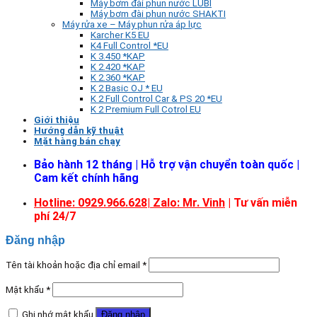
Máy bơm đài phun nước LUBI
Máy bơm đài phun nước SHAKTI
Máy rửa xe – Máy phun rửa áp lực
Karcher K5 EU
K4 Full Control *EU
K 3.450 *KAP
K 2.420 *KAP
K 2.360 *KAP
K 2 Basic OJ * EU
K 2 Full Control Car & PS 20 *EU
K 2 Premium Full Cotrol EU
Giới thiệu
Hướng dẫn kỹ thuật
Mặt hàng bán chạy
Bảo hành 12 tháng | Hỗ trợ vận chuyển toàn quốc |
Cam kết chính hãng
Hotline: 0929.966.628|
Zalo: Mr. Vinh
| Tư vấn miễn
phí 24/7
Đăng nhập
Tên tài khoản hoặc địa chỉ email
*
Mật khẩu
*
Ghi nhớ mật khẩu
Đăng nhập