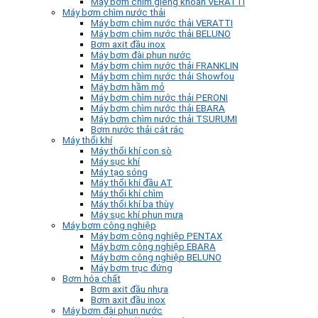
Máy bơm chìm giếng khoan VERATTI
Máy bơm chìm nước thải
Máy bơm chìm nước thải VERATTI
Máy bơm chìm nước thải BELUNO
Bơm axit đầu inox
Máy bơm đài phun nước
Máy bơm chìm nước thải FRANKLIN
Máy bơm chìm nước thải Showfou
Máy bơm hầm mỏ
Máy bơm chìm nước thải PERONI
Máy bơm chìm nước thải EBARA
Máy bơm chìm nước thải TSURUMI
Bơm nước thải cắt rác
Máy thổi khí
Máy thổi khí con sò
Máy sục khí
Máy tạo sóng
Máy thổi khí đầu AT
Máy thổi khí chìm
Máy thổi khí ba thùy
Máy sục khí phun mưa
Máy bơm công nghiệp
Máy bơm công nghiệp PENTAX
Máy bơm công nghiệp EBARA
Máy bơm công nghiệp BELUNO
Máy bơm trục đứng
Bơm hóa chất
Bơm axit đầu nhựa
Bơm axit đầu inox
Máy bơm đài phun nước