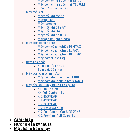
Máy bơm chìm nước thải EBARA
Máy bơm chìm nước thải TSURUMI
Bơm nước thải cắt rác
Máy thổi khí
Máy thổi khí con sò
Máy sục khí
Máy tạo sóng
Máy thổi khí đầu AT
Máy thổi khí chìm
Máy thổi khí ba thùy
Máy sục khí phun mưa
Máy bơm công nghiệp
Máy bơm công nghiệp PENTAX
Máy bơm công nghiệp EBARA
Máy bơm công nghiệp BELUNO
Máy bơm trục đứng
Bơm hóa chất
Bơm axit đầu nhựa
Bơm axit đầu inox
Máy bơm đài phun nước
Máy bơm đài phun nước LUBI
Máy bơm đài phun nước SHAKTI
Máy rửa xe – Máy phun rửa áp lực
Karcher K5 EU
K4 Full Control *EU
K 3.450 *KAP
K 2.420 *KAP
K 2.360 *KAP
K 2 Basic OJ * EU
K 2 Full Control Car & PS 20 *EU
K 2 Premium Full Cotrol EU
Giới thiệu
Hướng dẫn kỹ thuật
Mặt hàng bán chạy