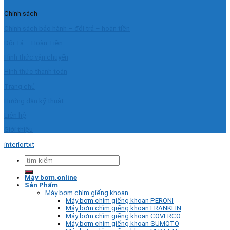
Chính sách
Chính sách bảo hành – đổi trả – hoàn tiền
Đổi Tả – Hoàn Tiền
Hình thức vận chuyển
Hình thức thanh toán
Trang chủ
Hướng dẫn kỹ thuật
Liên hệ
Giới thiệu
interiortxt
Tìm
kiếm:
Máy bơm.online
Sản Phẩm
Máy bơm chìm giếng khoan
Máy bơm chìm giếng khoan PERONI
Máy bơm chìm giếng khoan FRANKLIN
Máy bơm chìm giếng khoan COVERCO
Máy bơm chìm giếng khoan SUMOTO