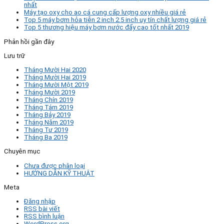
nhất
Máy tạo oxy cho ao cá cung cấp lượng oxy nhiều giá rẻ
Top 5 máy bơm hỏa tiễn 2 inch 2.5 inch uy tín chất lượng giá rẻ
Top 5 thương hiệu máy bơm nước đẩy cao tốt nhất 2019
Phản hồi gần đây
Lưu trữ
Tháng Mười Hai 2020
Tháng Mười Hai 2019
Tháng Mười Một 2019
Tháng Mười 2019
Tháng Chín 2019
Tháng Tám 2019
Tháng Bảy 2019
Tháng Năm 2019
Tháng Tư 2019
Tháng Ba 2019
Chuyên mục
Chưa được phân loại
HƯỚNG DẪN KỸ THUẬT
Meta
Đăng nhập
RSS bài viết
RSS bình luận
WordPress.org