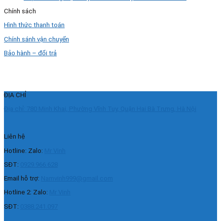
Chính sách
Hình thức thanh toán
Chính sánh vận chuyển
Bảo hành – đổi trả
ĐỊA CHỈ
Địa chỉ: 780 Minh Khai, Phường Vĩnh Tuy, Quận Hai Bà Trưng, Hà Nội
Liên hệ
Hotline: Zalo:
Mr Vinh
SĐT:
0929.966.628
Email hỗ trợ:
Namvinh999@gmail.com
Hotline 2: Zalo:
Mr Vinh
SĐT:
0388.241.097