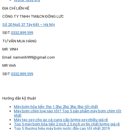
ĐỊA CHỈ LIÊN HỆ
CÔNG TY TNHH TM&CN ĐỘNG LỰC
Số 20 Ngõ 37 Tây Kết – Hà Nội
SĐT:
0332.899.599
TƯ VẤN MUA HÀNG
MR: VINH
Email: namvinh999@gmail.com
MR.Vinh
SĐT:
0332.899.599
Hướng dẫn kỹ thuật
Máy bơm hỏa tiễn 1hp 1.5hp 2hp 3hp 5hp tốt nhất
Máy bơm chìm loại nào tốt? Top 5 sản phẩm máy bơm chìm tốt
nhất
Máy tạo oxy cho ao cá cung cấp lượng oxy nhiều giá rẻ
Top 5 máy bơm hỏa tiễn 2 inch 2.5 inch uy tín chất lượng giá rẻ
Top 5 thương hiệu máy bơm nước đẩy cao tốt nhất 2019