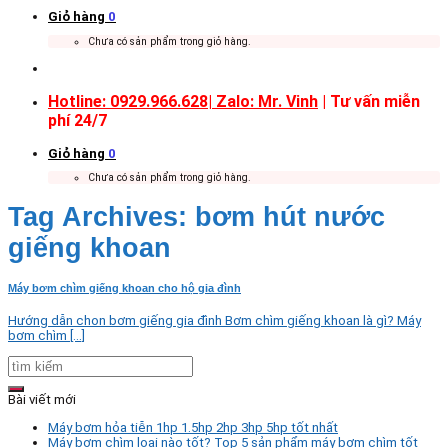
Giỏ hàng
0
Chưa có sản phẩm trong giỏ hàng.
Hotline: 0929.966.628|
Zalo: Mr. Vinh
| Tư vấn miễn
phí 24/7
Giỏ hàng
0
Chưa có sản phẩm trong giỏ hàng.
Tag Archives:
bơm hút nước
giếng khoan
Máy bơm chìm giếng khoan cho hộ gia đình
Hướng dẫn chon bơm giếng gia đình Bơm chìm giếng khoan là gì? Máy
bơm chìm [...]
Bài viết mới
Máy bơm hỏa tiễn 1hp 1.5hp 2hp 3hp 5hp tốt nhất
Máy bơm chìm loại nào tốt? Top 5 sản phẩm máy bơm chìm tốt