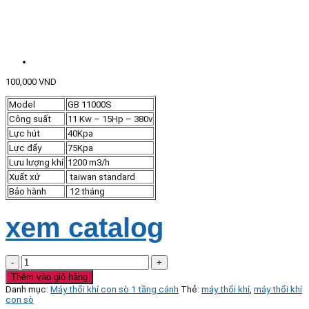
100,000
VND
Model
GB 11000S
Công suất
11 Kw – 15Hp – 380v
Lực hút
40Kpa
Lực đẩy
75Kpa
Lưu lượng khí
1200 m3/h
Xuất xứ
taiwan standard
Bảo hành
12 tháng
xem catalog
Máy
thổi
Thêm vào giỏ hàng
khí
Danh mục:
Máy thổi khí con sò 1 tầng cánh
Thẻ:
máy thổi khí
,
máy thổi khí
con
con sò
sò