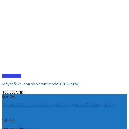
Xem nhanh
Máy thổi khí con sò Veratti Model GB-90 90W
100,000
VND
ĐỊA CHỈ
Địa chỉ: 780 Minh Khai, Phường Vĩnh Tuy, Quận Hai Bà Trưng, Hà Nội
Liên hệ