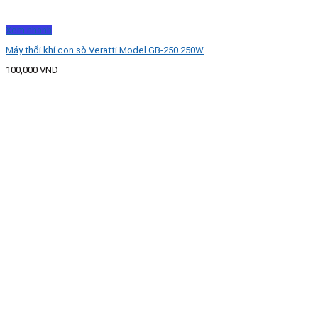
Xem nhanh
Máy thổi khí con sò Veratti Model GB-250 250W
100,000
VND