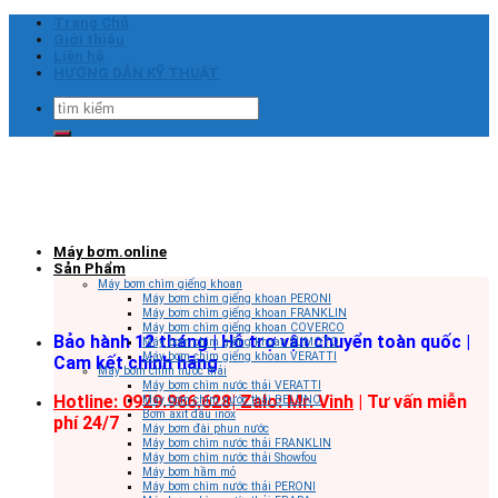
Skip
Trang Chủ
to
Giới thiệu
content
Liên hệ
HƯỚNG DẪN KỸ THUẬT
Tìm
kiếm:
Máy bơm.online
Sản Phẩm
Máy bơm chìm giếng khoan
Máy bơm chìm giếng khoan PERONI
Máy bơm chìm giếng khoan FRANKLIN
Máy bơm chìm giếng khoan COVERCO
Bảo hành 12 tháng | Hỗ trợ vận chuyển toàn quốc |
Máy bơm chìm giếng khoan SUMOTO
Máy bơm chìm giếng khoan VERATTI
Cam kết chính hãng
Máy bơm chìm nước thải
Máy bơm chìm nước thải VERATTI
Hotline: 0929.966.628|
Zalo: Mr. Vinh
| Tư vấn miễn
Máy bơm chìm nước thải BELUNO
Bơm axit đầu inox
phí 24/7
Máy bơm đài phun nước
Máy bơm chìm nước thải FRANKLIN
Máy bơm chìm nước thải Showfou
Máy bơm hầm mỏ
Máy bơm chìm nước thải PERONI