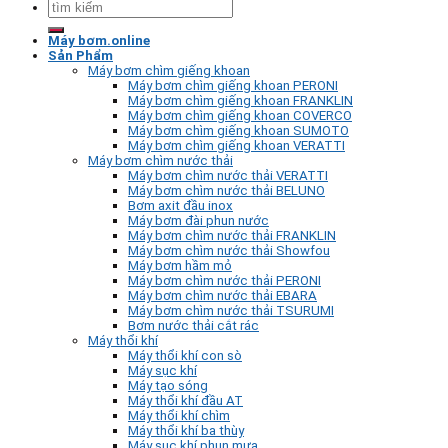
Tìm
kiếm:
Máy bơm.online
Sản Phẩm
Máy bơm chìm giếng khoan
Máy bơm chìm giếng khoan PERONI
Máy bơm chìm giếng khoan FRANKLIN
Máy bơm chìm giếng khoan COVERCO
Máy bơm chìm giếng khoan SUMOTO
Máy bơm chìm giếng khoan VERATTI
Máy bơm chìm nước thải
Máy bơm chìm nước thải VERATTI
Máy bơm chìm nước thải BELUNO
Bơm axit đầu inox
Máy bơm đài phun nước
Máy bơm chìm nước thải FRANKLIN
Máy bơm chìm nước thải Showfou
Máy bơm hầm mỏ
Máy bơm chìm nước thải PERONI
Máy bơm chìm nước thải EBARA
Máy bơm chìm nước thải TSURUMI
Bơm nước thải cắt rác
Máy thổi khí
Máy thổi khí con sò
Máy sục khí
Máy tạo sóng
Máy thổi khí đầu AT
Máy thổi khí chìm
Máy thổi khí ba thùy
Máy sục khí phun mưa