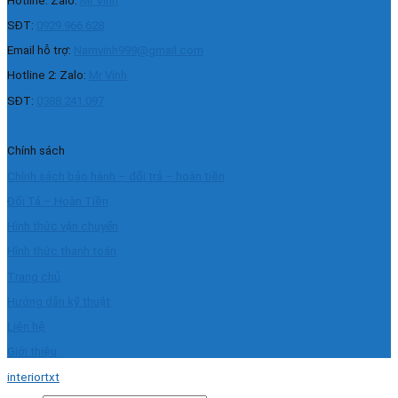
Hotline: Zalo:
Mr Vinh
SĐT:
0929.966.628
Email hỗ trợ:
Namvinh999@gmail.com
Hotline 2: Zalo:
Mr Vinh
SĐT:
0388.241.097
Chính sách
Chính sách bảo hành – đổi trả – hoàn tiền
Đổi Tả – Hoàn Tiền
Hình thức vận chuyển
Hình thức thanh toán
Trang chủ
Hướng dẫn kỹ thuật
Liên hệ
Giới thiệu
interiortxt