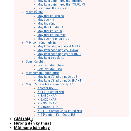
Máy bơm chìm nước thải EBARA
Máy bơm chìm nước thải TSURUMI
Bơm nước thải cắt rác
Máy thổi khí
Máy thổi khí con sò
Máy sục khí
Máy tạo sóng
Máy thổi khí đầu AT
Máy thổi khí chìm
Máy thổi khí ba thùy
Máy sục khí phun mưa
Máy bơm công nghiệp
Máy bơm công nghiệp PENTAX
Máy bơm công nghiệp EBARA
Máy bơm công nghiệp BELUNO
Máy bơm trục đứng
Bơm hóa chất
Bơm axit đầu nhựa
Bơm axit đầu inox
Máy bơm đài phun nước
Máy bơm đài phun nước LUBI
Máy bơm đài phun nước SHAKTI
Máy rửa xe – Máy phun rửa áp lực
Karcher K5 EU
K4 Full Control *EU
K 3.450 *KAP
K 2.420 *KAP
K 2.360 *KAP
K 2 Basic OJ * EU
K 2 Full Control Car & PS 20 *EU
K 2 Premium Full Cotrol EU
Giới thiệu
Hướng dẫn kỹ thuật
Mặt hàng bán chạy