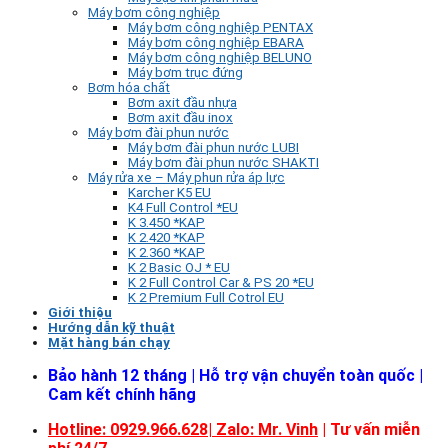
Máy bơm công nghiệp
Máy bơm công nghiệp PENTAX
Máy bơm công nghiệp EBARA
Máy bơm công nghiệp BELUNO
Máy bơm trục đứng
Bơm hóa chất
Bơm axit đầu nhựa
Bơm axit đầu inox
Máy bơm đài phun nước
Máy bơm đài phun nước LUBI
Máy bơm đài phun nước SHAKTI
Máy rửa xe – Máy phun rửa áp lực
Karcher K5 EU
K4 Full Control *EU
K 3.450 *KAP
K 2.420 *KAP
K 2.360 *KAP
K 2 Basic OJ * EU
K 2 Full Control Car & PS 20 *EU
K 2 Premium Full Cotrol EU
Giới thiệu
Hướng dẫn kỹ thuật
Mặt hàng bán chạy
Bảo hành 12 tháng | Hỗ trợ vận chuyển toàn quốc |
Cam kết chính hãng
Hotline: 0929.966.628|
Zalo: Mr. Vinh
| Tư vấn miễn