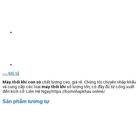
Veratti
Model
GB-
11000S
11KW
số
lượng
Mô tả
Máy thổi khí con sò
chất lượng cao, giá rẻ. Chúng tôi chuyên nhập khẩu
và cung cấp các loại
máy
thổi khí
số lượng lớn, có đầy đủ từ công xuất
đến kích cỡ. Liên Hệ Ngay.https://bomnhapkhau.online/
Sản phẩm tương tự