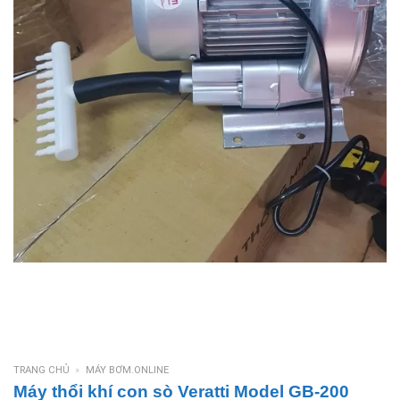
TRANG CHỦ
»
MÁY BƠM.ONLINE
Máy thổi khí con sò Veratti Model GB-200