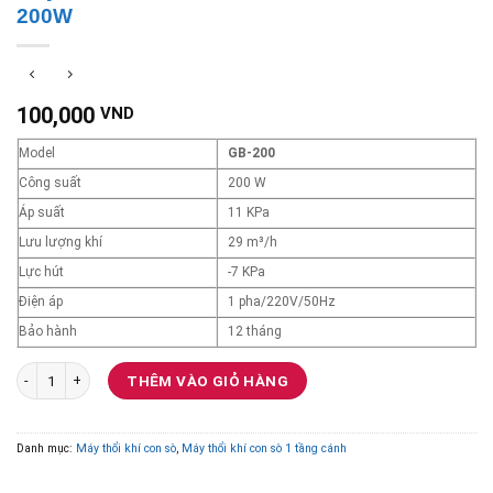
200W
100,000
VND
Model
GB-200
Công suất
200 W
Áp suất
11 KPa
Lưu lượng khí
29 m³/h
Lực hút
-7 KPa
Điện áp
1 pha/220V/50Hz
Bảo hành
12 tháng
Máy thổi khí con sò Veratti Model GB-200 200W số lượng
THÊM VÀO GIỎ HÀNG
Danh mục:
Máy thổi khí con sò
,
Máy thổi khí con sò 1 tầng cánh