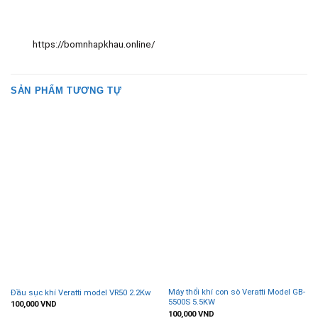
https://bomnhapkhau.online/
SẢN PHẨM TƯƠNG TỰ
Máy thổi khí con sò Veratti Model GB-
Đầu sục khí Veratti model VR50 2.2Kw
5500S 5.5KW
100,000
VND
100,000
VND