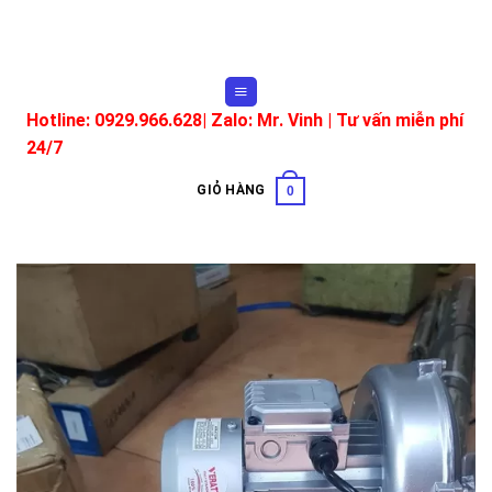
Skip
to
content
Hotline: 0929.966.628|
Zalo: Mr. Vinh
| Tư vấn miễn phí
24/7
GIỎ HÀNG
0