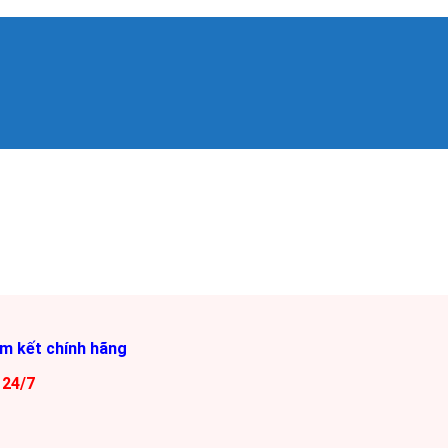
am kết chính hãng
 24/7