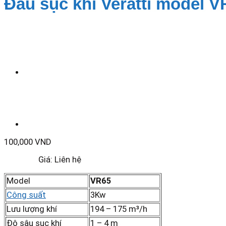
Đầu sục khí Veratti model 
100,000
VND
Giá: Liên hệ
Model
VR65
Công suất
3Kw
Lưu lượng khí
194 – 175 m³/h
Độ sâu sục khí
1 – 4 m