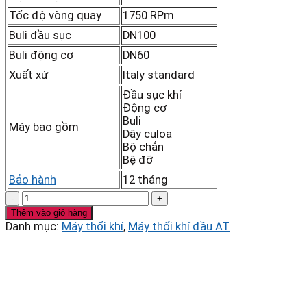
Tốc độ vòng quay
1750 RPm
Buli đầu sục
DN100
Buli động cơ
DN60
Xuất xứ
Italy standard
Đầu sục khí
Động cơ
Buli
Máy bao gồm
Dây culoa
Bộ chắn
Bệ đỡ
Bảo hành
12 tháng
Đầu
sục
Thêm vào giỏ hàng
khí
Danh mục:
Máy thổi khí
,
Máy thổi khí đầu AT
Veratti
model
VR65
3Kw
số
lượng