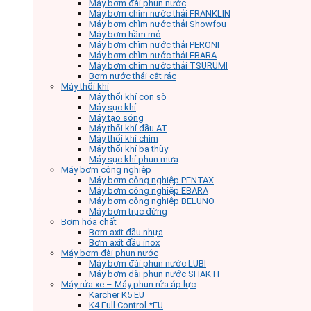
Máy bơm đài phun nước
Máy bơm chìm nước thải FRANKLIN
Máy bơm chìm nước thải Showfou
Máy bơm hầm mỏ
Máy bơm chìm nước thải PERONI
Máy bơm chìm nước thải EBARA
Máy bơm chìm nước thải TSURUMI
Bơm nước thải cắt rác
Máy thổi khí
Máy thổi khí con sò
Máy sục khí
Máy tạo sóng
Máy thổi khí đầu AT
Máy thổi khí chìm
Máy thổi khí ba thùy
Máy sục khí phun mưa
Máy bơm công nghiệp
Máy bơm công nghiệp PENTAX
Máy bơm công nghiệp EBARA
Máy bơm công nghiệp BELUNO
Máy bơm trục đứng
Bơm hóa chất
Bơm axit đầu nhựa
Bơm axit đầu inox
Máy bơm đài phun nước
Máy bơm đài phun nước LUBI
Máy bơm đài phun nước SHAKTI
Máy rửa xe – Máy phun rửa áp lực
Karcher K5 EU
K4 Full Control *EU