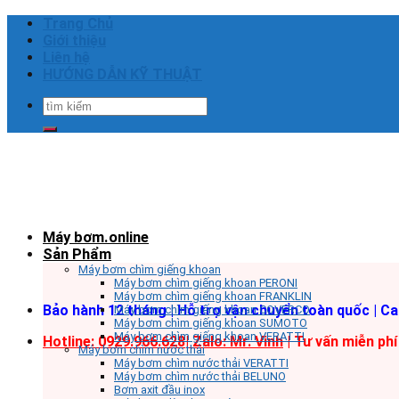
Skip
Trang Chủ
to
Giới thiệu
content
Liên hệ
HƯỚNG DẪN KỸ THUẬT
Tìm
kiếm:
Máy bơm.online
Sản Phẩm
Máy bơm chìm giếng khoan
Máy bơm chìm giếng khoan PERONI
Máy bơm chìm giếng khoan FRANKLIN
Bảo hành 12 tháng | Hỗ trợ vận chuyển toàn quốc | C
Máy bơm chìm giếng khoan COVERCO
Máy bơm chìm giếng khoan SUMOTO
Máy bơm chìm giếng khoan VERATTI
Hotline: 0929.966.628|
Zalo: Mr. Vinh
| Tư vấn miễn phí
Máy bơm chìm nước thải
Máy bơm chìm nước thải VERATTI
Máy bơm chìm nước thải BELUNO
Bơm axit đầu inox