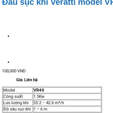
Đầu sục khí Veratti model 
100,000
VND
Giá: Liên hệ
Model
VR40
Công suất
1.5Kw
Lưu lượng khí
55.2 – 42.6 m³/h
Độ sâu sục khí
1 – 6 m