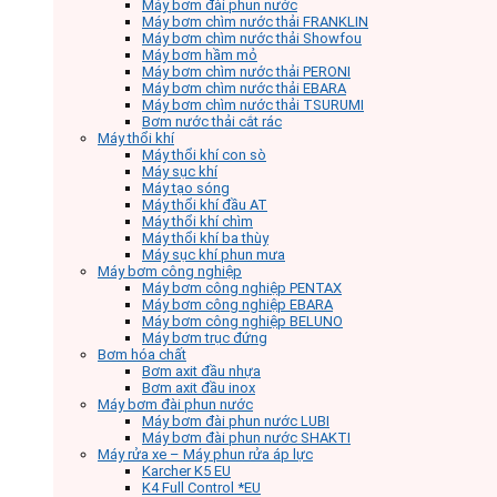
Máy bơm đài phun nước
Máy bơm chìm nước thải FRANKLIN
Máy bơm chìm nước thải Showfou
Máy bơm hầm mỏ
Máy bơm chìm nước thải PERONI
Máy bơm chìm nước thải EBARA
Máy bơm chìm nước thải TSURUMI
Bơm nước thải cắt rác
Máy thổi khí
Máy thổi khí con sò
Máy sục khí
Máy tạo sóng
Máy thổi khí đầu AT
Máy thổi khí chìm
Máy thổi khí ba thùy
Máy sục khí phun mưa
Máy bơm công nghiệp
Máy bơm công nghiệp PENTAX
Máy bơm công nghiệp EBARA
Máy bơm công nghiệp BELUNO
Máy bơm trục đứng
Bơm hóa chất
Bơm axit đầu nhựa
Bơm axit đầu inox
Máy bơm đài phun nước
Máy bơm đài phun nước LUBI
Máy bơm đài phun nước SHAKTI
Máy rửa xe – Máy phun rửa áp lực
Karcher K5 EU
K4 Full Control *EU