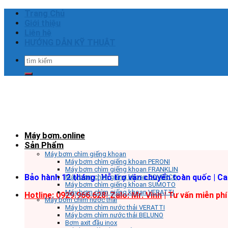
Skip
Trang Chủ
to
Giới thiệu
content
Liên hệ
HƯỚNG DẪN KỸ THUẬT
Tìm
kiếm:
Máy bơm.online
Sản Phẩm
Máy bơm chìm giếng khoan
Máy bơm chìm giếng khoan PERONI
Máy bơm chìm giếng khoan FRANKLIN
Bảo hành 12 tháng | Hỗ trợ vận chuyển toàn quốc | C
Máy bơm chìm giếng khoan COVERCO
Máy bơm chìm giếng khoan SUMOTO
Máy bơm chìm giếng khoan VERATTI
Hotline: 0929.966.628|
Zalo: Mr. Vinh
| Tư vấn miễn phí
Máy bơm chìm nước thải
Máy bơm chìm nước thải VERATTI
Máy bơm chìm nước thải BELUNO
Bơm axit đầu inox