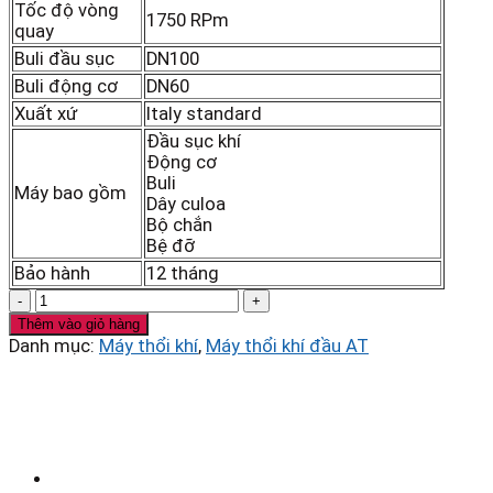
Tốc độ vòng
1750 RPm
quay
Buli đầu sục
DN100
Buli động cơ
DN60
Xuất xứ
Italy standard
Đầu sục khí
Động cơ
Buli
Máy bao gồm
Dây culoa
Bộ chắn
Bệ đỡ
Bảo hành
12 tháng
Đầu
sục
Thêm vào giỏ hàng
khí
Danh mục:
Máy thổi khí
,
Máy thổi khí đầu AT
Veratti
model
VR40
1.5Kw
số
lượng