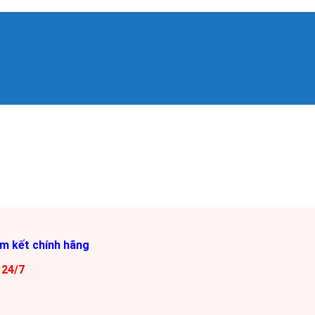
am kết chính hãng
 24/7