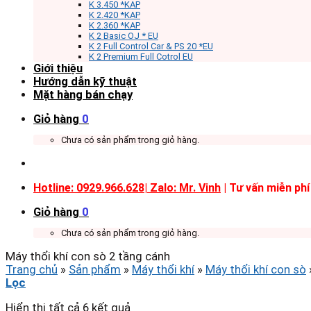
K 3.450 *KAP
K 2.420 *KAP
K 2.360 *KAP
K 2 Basic OJ * EU
K 2 Full Control Car & PS 20 *EU
K 2 Premium Full Cotrol EU
Giới thiệu
Hướng dẫn kỹ thuật
Mặt hàng bán chạy
Giỏ hàng
0
Chưa có sản phẩm trong giỏ hàng.
Hotline: 0929.966.628|
Zalo: Mr. Vinh
| Tư vấn miễn phí
Giỏ hàng
0
Chưa có sản phẩm trong giỏ hàng.
Máy thổi khí con sò 2 tầng cánh
Trang chủ
»
Sản phẩm
»
Máy thổi khí
»
Máy thổi khí con sò
Lọc
Hiển thị tất cả 6 kết quả