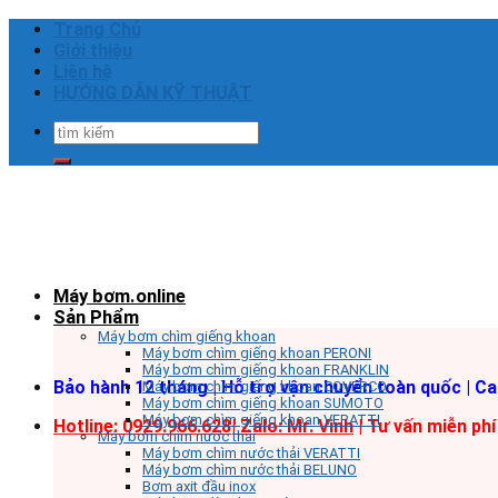
Skip
Trang Chủ
to
Giới thiệu
content
Liên hệ
HƯỚNG DẪN KỸ THUẬT
Tìm
kiếm:
Máy bơm.online
Sản Phẩm
Máy bơm chìm giếng khoan
Máy bơm chìm giếng khoan PERONI
Máy bơm chìm giếng khoan FRANKLIN
Bảo hành 12 tháng | Hỗ trợ vận chuyển toàn quốc | C
Máy bơm chìm giếng khoan COVERCO
Máy bơm chìm giếng khoan SUMOTO
Máy bơm chìm giếng khoan VERATTI
Hotline: 0929.966.628|
Zalo: Mr. Vinh
| Tư vấn miễn phí
Máy bơm chìm nước thải
Máy bơm chìm nước thải VERATTI
Máy bơm chìm nước thải BELUNO
Bơm axit đầu inox