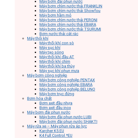
Máy bơm đài phun nước
Máy bơm chìm nước thải FRANKLIN
Máy bơm chìm nước thải Showfou
Máy bơm hầm mỏ
Máy bơm chìm nước thải PERONI
Máy bơm chìm nước thải EBARA
Máy bơm chìm nước thải TSURUMI
Bơm nước thải cắt rác
Máy thổi khí
Máy thổi khí con sò
Máy sục khí
Máy tạo sóng
Máy thổi khí đầu AT
Máy thổi khí chìm
Máy thổi khí ba thùy
Máy sục khí phun mưa
Máy bơm công nghiệp
Máy bơm công nghiệp PENTAX
Máy bơm công nghiệp EBARA
Máy bơm công nghiệp BELUNO
Máy bơm trục đứng
Bơm hóa chất
Bơm axit đầu nhựa
Bơm axit đầu inox
Máy bơm đài phun nước
Máy bơm đài phun nước LUBI
Máy bơm đài phun nước SHAKTI
Máy rửa xe – Máy phun rửa áp lực
Karcher K5 EU
K4 Full Control *EU