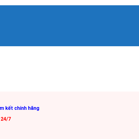
am kết chính hãng
 24/7