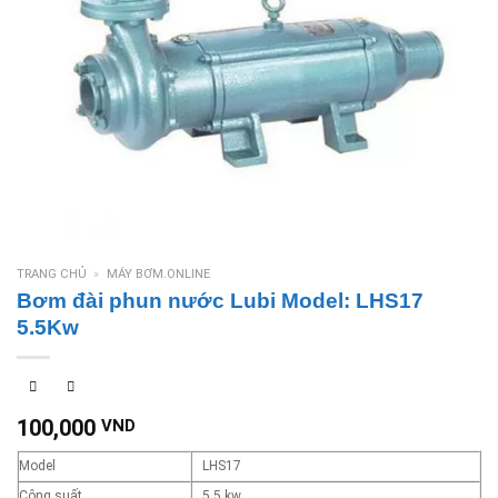
TRANG CHỦ
»
MÁY BƠM.ONLINE
Bơm đài phun nước Lubi Model: LHS17
5.5Kw
100,000
VND
Model
LHS17
Công suất
5.5 kw