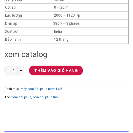
Cột áp
8 – 20 m
Lưu lượng
2000 – 1120 l/p
Điện áp
380 v – 3 phase
Xuất xứ
India
Bảo hành
12 tháng
xem catalog
Bơm đài phun nước Lubi Model: LHS17 5.5Kw số lượng
THÊM VÀO GIỎ HÀNG
Danh mục:
Máy bơm đài phun nước LUBI
Thẻ:
bơm đài phun
,
bơm đài phun lubi