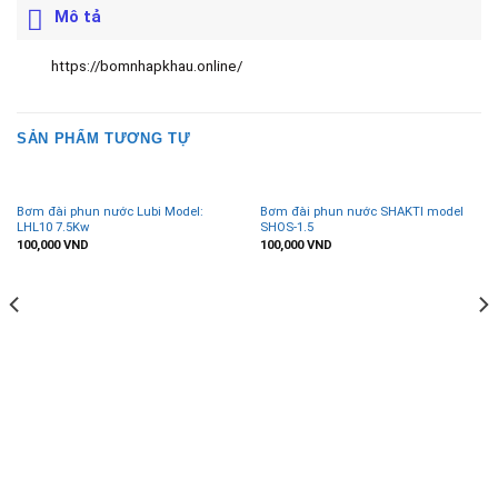
Mô tả
https://bomnhapkhau.online/
SẢN PHẨM TƯƠNG TỰ
Bơm đài phun nước Lubi Model:
Bơm đài phun nước SHAKTI model
LHL10 7.5Kw
SHOS-1.5
100,000
VND
100,000
VND