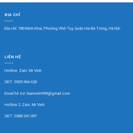
ĐỊA CHỈ
Địa chỉ: 780 Minh Khai, Phường Vĩnh Tuy, Quận Hai Bà Trưng, Hà Nội
LIÊN HỆ
Hotline: Zalo:
Mr Vinh
SĐT:
0929.966.628
Email hỗ trợ:
Namvinh999@gmail.com
Hotline 2: Zalo:
Mr Vinh
SĐT:
0388.241.097