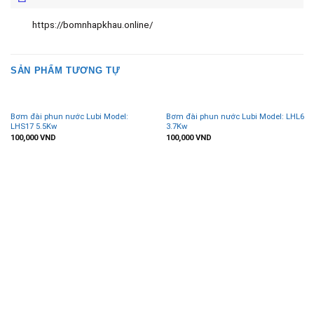
https://bomnhapkhau.online/
SẢN PHẨM TƯƠNG TỰ
Bơm đài phun nước Lubi Model:
Bơm đài phun nước Lubi Model: LHL6
LHS17 5.5Kw
3.7Kw
100,000
VND
100,000
VND