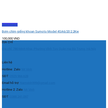
Xem nhanh
Bơm chìm giếng khoan Sumoto Model 4SA6/20 2.2Kw
100,000
VND
ĐỊA CHỈ
Địa chỉ: 780 Minh Khai, Phường Vĩnh Tuy, Quận Hai Bà Trưng, Hà Nội
Liên hệ
Hotline: Zalo:
Mr Vinh
SĐT:
0929.966.628
Email hỗ trợ:
Namvinh999@gmail.com
Hotline 2: Zalo:
Mr Vinh
SĐT:
0388.241.097