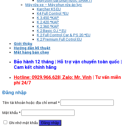
Máy bơm đài phun nước SHAKTI
Máy rửa xe – Máy phun rửa áp lực
Karcher K5 EU
K4 Full Control *EU
K 3.450 *KAP
K 2.420 *KAP
K 2.360 *KAP
K 2 Basic OJ * EU
K 2 Full Control Car & PS 20 *EU
K 2 Premium Full Cotrol EU
Giới thiệu
Hướng dẫn kỹ thuật
Mặt hàng bán chạy
Bảo hành 12 tháng | Hỗ trợ vận chuyển toàn quốc |
Cam kết chính hãng
Hotline: 0929.966.628|
Zalo: Mr. Vinh
| Tư vấn miễn
phí 24/7
Đăng nhập
Tên tài khoản hoặc địa chỉ email
*
Mật khẩu
*
Ghi nhớ mật khẩu
Đăng nhập