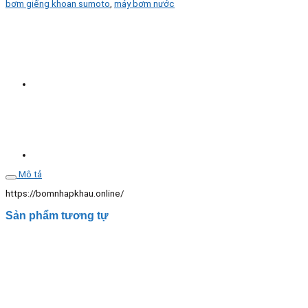
bơm giếng khoan sumoto
,
máy bơm nước
SUMOTO
6
inch
6SP60-
8
15
KW
số
lượng
Mô tả
https://bomnhapkhau.online/
Sản phẩm tương tự