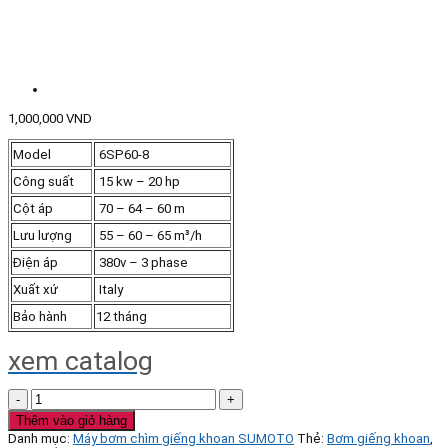
1,000,000
VND
Model
6SP60-8
Công suất
15 kw – 20 hp
Cột áp
70 – 64 – 60 m
Lưu lượng
55 – 60 – 65 m³/h
Điện áp
380v – 3 phase
Xuất xứ
Italy
Bảo hành
12 tháng
xem catalog
Bơm
chìm
Thêm vào giỏ hàng
giếng
Danh mục:
Máy bơm chìm giếng khoan SUMOTO
Thẻ:
Bơm giếng khoan
,
khoan