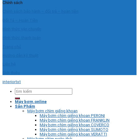
Chính sách
Chính sách bảo hành – đổi trả – hoàn tiền
Đổi Tả – Hoàn Tiền
Hình thức vận chuyển
Hình thức thanh toán
Trang chủ
Hướng dẫn kỹ thuật
Liên hệ
Giới thiệu
interiortxt
Tìm
kiếm:
Máy bơm.online
Sản Phẩm
Máy bơm chìm giếng khoan
Máy bơm chìm giếng khoan PERONI
Máy bơm chìm giếng khoan FRANKLIN
Máy bơm chìm giếng khoan COVERCO
Máy bơm chìm giếng khoan SUMOTO
Máy bơm chìm giếng khoan VERATTI
Máy bơm chìm nước thải