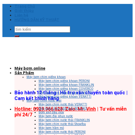
Skip
Trang Chủ
to
Giới thiệu
content
Liên hệ
HƯỚNG DẪN KỸ THUẬT
Tìm
kiếm:
Máy bơm.online
Sản Phẩm
Máy bơm chìm giếng khoan
Máy bơm chìm giếng khoan PERONI
Máy bơm chìm giếng khoan FRANKLIN
Máy bơm chìm giếng khoan COVERCO
Bảo hành 12 tháng | Hỗ trợ vận chuyển toàn quốc |
Máy bơm chìm giếng khoan SUMOTO
Máy bơm chìm giếng khoan VERATTI
Cam kết chính hãng
Máy bơm chìm nước thải
Máy bơm chìm nước thải VERATTI
Hotline: 0929.966.628|
Zalo: Mr. Vinh
| Tư vấn miễn
Máy bơm chìm nước thải BELUNO
Bơm axit đầu inox
phí 24/7
Máy bơm đài phun nước
Máy bơm chìm nước thải FRANKLIN
Máy bơm chìm nước thải Showfou
Máy bơm hầm mỏ
Máy bơm chìm nước thải PERONI