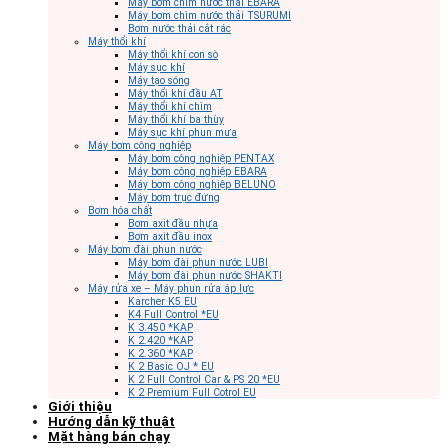
Máy bơm chìm nước thải EBARA
Máy bơm chìm nước thải TSURUMI
Bơm nước thải cắt rác
Máy thổi khí
Máy thổi khí con sò
Máy sục khí
Máy tạo sóng
Máy thổi khí đầu AT
Máy thổi khí chìm
Máy thổi khí ba thùy
Máy sục khí phun mưa
Máy bơm công nghiệp
Máy bơm công nghiệp PENTAX
Máy bơm công nghiệp EBARA
Máy bơm công nghiệp BELUNO
Máy bơm trục đứng
Bơm hóa chất
Bơm axit đầu nhựa
Bơm axit đầu inox
Máy bơm đài phun nước
Máy bơm đài phun nước LUBI
Máy bơm đài phun nước SHAKTI
Máy rửa xe – Máy phun rửa áp lực
Karcher K5 EU
K4 Full Control *EU
K 3.450 *KAP
K 2.420 *KAP
K 2.360 *KAP
K 2 Basic OJ * EU
K 2 Full Control Car & PS 20 *EU
K 2 Premium Full Cotrol EU
Giới thiệu
Hướng dẫn kỹ thuật
Mặt hàng bán chạy