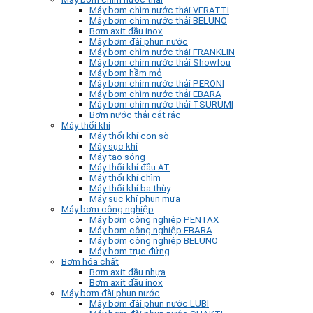
Máy bơm chìm nước thải VERATTI
Máy bơm chìm nước thải BELUNO
Bơm axit đầu inox
Máy bơm đài phun nước
Máy bơm chìm nước thải FRANKLIN
Máy bơm chìm nước thải Showfou
Máy bơm hầm mỏ
Máy bơm chìm nước thải PERONI
Máy bơm chìm nước thải EBARA
Máy bơm chìm nước thải TSURUMI
Bơm nước thải cắt rác
Máy thổi khí
Máy thổi khí con sò
Máy sục khí
Máy tạo sóng
Máy thổi khí đầu AT
Máy thổi khí chìm
Máy thổi khí ba thùy
Máy sục khí phun mưa
Máy bơm công nghiệp
Máy bơm công nghiệp PENTAX
Máy bơm công nghiệp EBARA
Máy bơm công nghiệp BELUNO
Máy bơm trục đứng
Bơm hóa chất
Bơm axit đầu nhựa
Bơm axit đầu inox
Máy bơm đài phun nước
Máy bơm đài phun nước LUBI