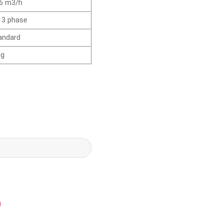
.6 m3/h
 3 phase
tandard
ng