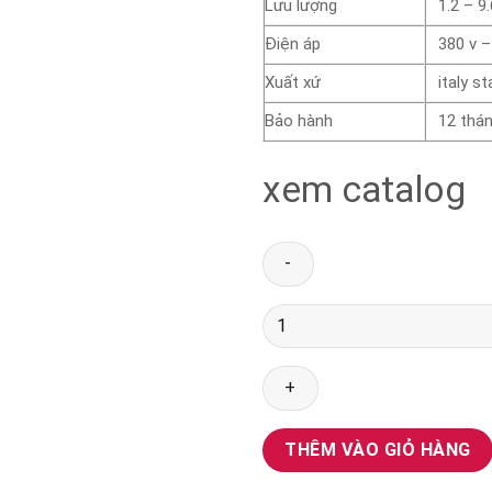
Lưu lượng
1.2 – 9
Điện áp
380 v –
Xuất xứ
italy s
Bảo hành
12 thá
xem catalog
Bơm
chìm
giếng
khoan
VERATTI
4SD6/36
THÊM VÀO GIỎ HÀNG
4KW
số