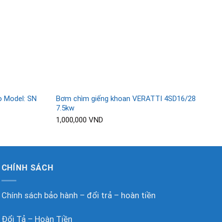
o Model: SN
Bơm chìm giếng khoan VERATTI 4SD16/28
Bơ
7.5kw
4
1,000,000
VND
1,
CHÍNH SÁCH
Chính sách bảo hành – đổi trả – hoàn tiền
Đổi Tả – Hoàn Tiền