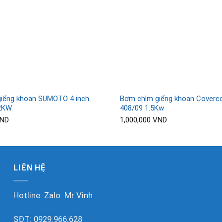
iếng khoan SUMOTO 4 inch
Bơm chìm giếng khoan Coverc
.2KW
408/09 1.5Kw
ND
1,000,000
VND
LIÊN HỆ
Hotline: Zalo:
Mr Vinh
SĐT:
0929.966.628