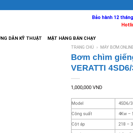
Bảo hành 12 tháng
Hotli
NG DẪN KỸ THUẬT
MẶT HÀNG BÁN CHẠY
TRANG CHỦ
»
MÁY BƠM.ONLIN
Bơm chìm giến
VERATTI 4SD6
1,000,000
VND
Model
4SD6/3
Công suất
4Kw – 5
Cột áp
218 – 