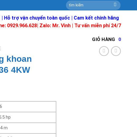
Tìm
kiếm:
 | Hỗ trợ vận chuyển toàn quốc | Cam kết chính hãng
ne: 0929.966.628|
Zalo: Mr. Vinh
| Tư vấn miễn phí 24/7
GIỎ HÀNG
0
E
g khoan
/36 4KW
6
.5 hp
34 m