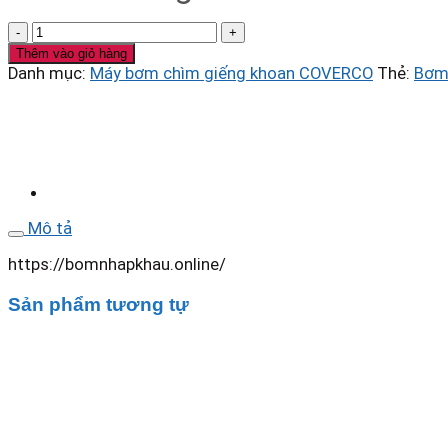
Bơm
chìm
Thêm vào giỏ hàng
giếng
Danh mục:
Máy bơm chìm giếng khoan COVERCO
Thẻ:
Bơm
khoan
Coverco
Model:
SN
415/16
4Kw
số
lượng
Mô tả
https://bomnhapkhau.online/
Sản phẩm tương tự