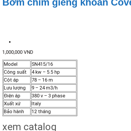
Bơm chìm giếng khoan Cove
1,000,000
VND
Model
SN415/16
Công suất
4 kw – 5.5 hp
Cột áp
78 – 16 m
Lưu lượng
9 – 24 m3/h
Điện áp
380 v – 3 phase
Xuất xứ
Italy
Bảo hành
12 tháng
xem catalog