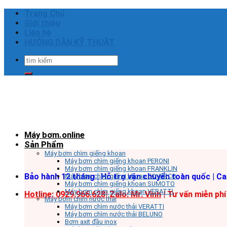
Skip
Trang Chủ
to
Giới thiệu
content
Liên hệ
HƯỚNG DẪN KỸ THUẬT
Tìm
kiếm:
Máy bơm.online
Sản Phẩm
Máy bơm chìm giếng khoan
Máy bơm chìm giếng khoan PERONI
Máy bơm chìm giếng khoan FRANKLIN
Bảo hành 12 tháng | Hỗ trợ vận chuyển toàn quốc | C
Máy bơm chìm giếng khoan COVERCO
Máy bơm chìm giếng khoan SUMOTO
Máy bơm chìm giếng khoan VERATTI
Hotline: 0929.966.628|
Zalo: Mr. Vinh
| Tư vấn miễn phí
Máy bơm chìm nước thải
Máy bơm chìm nước thải VERATTI
Máy bơm chìm nước thải BELUNO
Bơm axit đầu inox