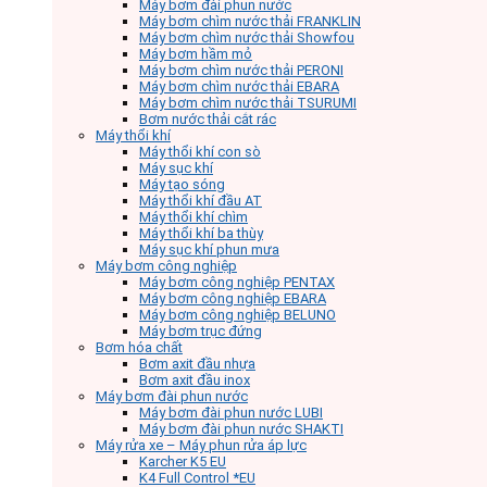
Máy bơm đài phun nước
Máy bơm chìm nước thải FRANKLIN
Máy bơm chìm nước thải Showfou
Máy bơm hầm mỏ
Máy bơm chìm nước thải PERONI
Máy bơm chìm nước thải EBARA
Máy bơm chìm nước thải TSURUMI
Bơm nước thải cắt rác
Máy thổi khí
Máy thổi khí con sò
Máy sục khí
Máy tạo sóng
Máy thổi khí đầu AT
Máy thổi khí chìm
Máy thổi khí ba thùy
Máy sục khí phun mưa
Máy bơm công nghiệp
Máy bơm công nghiệp PENTAX
Máy bơm công nghiệp EBARA
Máy bơm công nghiệp BELUNO
Máy bơm trục đứng
Bơm hóa chất
Bơm axit đầu nhựa
Bơm axit đầu inox
Máy bơm đài phun nước
Máy bơm đài phun nước LUBI
Máy bơm đài phun nước SHAKTI
Máy rửa xe – Máy phun rửa áp lực
Karcher K5 EU
K4 Full Control *EU