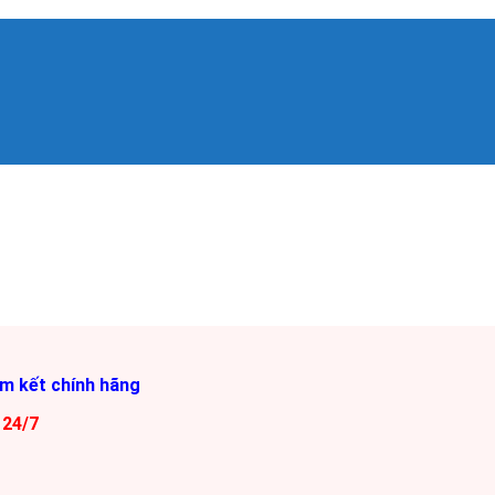
am kết chính hãng
 24/7