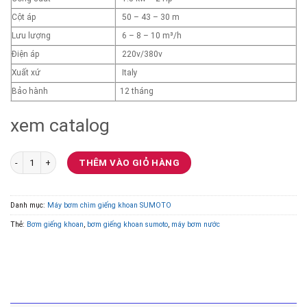
Cột áp
50 – 43 – 30 m
Lưu lượng
6 – 8 – 10 m³/h
Điện áp
220v/380v
Xuất xứ
Italy
Bảo hành
12 tháng
xem catalog
Bơm chìm giếng khoan SUMOTO 4 inch 4SP8-10 1.5KW số lượng
THÊM VÀO GIỎ HÀNG
Danh mục:
Máy bơm chìm giếng khoan SUMOTO
Thẻ:
Bơm giếng khoan
,
bơm giếng khoan sumoto
,
máy bơm nước