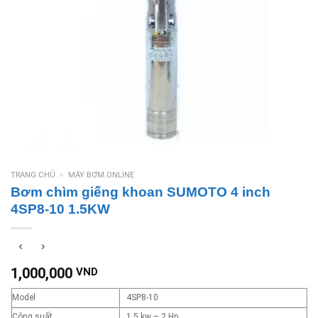
TRANG CHỦ
»
MÁY BƠM.ONLINE
Bơm chìm giếng khoan SUMOTO 4 inch
4SP8-10 1.5KW
1,000,000
VND
Model
4SP8-10
Công suất
1.5 kw – 2 Hp