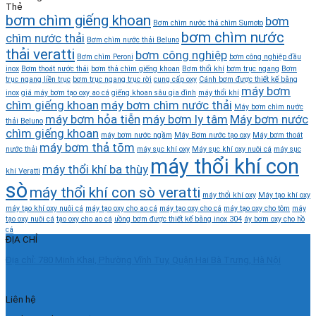
Thẻ
bơm chìm giếng khoan
bơm
Bơm chìm nước thả chìm Sumoto
bơm chìm nước
chìm nước thải
Bơm chìm nước thải Beluno
thải veratti
bơm công nghiệp
Bơm chìm Peroni
bơm công nghiệp đầu
inox
Bơm thoát nước thải
bơm thả chìm giếng khoan
Bơm thổi khí
bơm trục ngang
Bơm
trục ngang liền trục
bơm trục ngang trục rời
cung cấp oxy
Cánh bơm được thiết kế bằng
máy bơm
inox
giá máy bơm tạo oxy ao cá
giếng khoan sâu gia đình
máy thổi khí
chìm giếng khoan
máy bơm chìm nước thải
Máy bơm chìm nước
máy bơm hỏa tiễn
máy bơm ly tâm
Máy bơm nước
thải Beluno
chìm giếng khoan
máy bơm nước ngầm
Máy Bơm nước tạo oxy
Máy bơm thoát
máy bơm thả tõm
nước thải
máy sục khí oxy
Máy sục khí oxy nuôi cá
máy sục
máy thổi khí con
máy thổi khí ba thùy
khí Veratti
sò
máy thổi khí con sò veratti
máy thổi khí oxy
Máy tạo khí oxy
máy tạo khí oxy nuôi cá
máy tạo oxy cho ao cá
máy tạo oxy cho cá
máy tạo oxy cho tôm
máy
tạo oxy nuôi cá
tạo oxy cho ao cá
uồng bơm được thiết kế bằng inox 304
áy bơm oxy cho hồ
cá
ĐỊA CHỈ
Địa chỉ: 780 Minh Khai, Phường Vĩnh Tuy, Quận Hai Bà Trưng, Hà Nội
Liên hệ