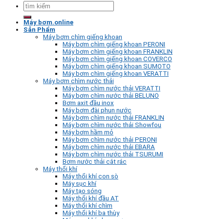
Tìm
kiếm:
Máy bơm.online
Sản Phẩm
Máy bơm chìm giếng khoan
Máy bơm chìm giếng khoan PERONI
Máy bơm chìm giếng khoan FRANKLIN
Máy bơm chìm giếng khoan COVERCO
Máy bơm chìm giếng khoan SUMOTO
Máy bơm chìm giếng khoan VERATTI
Máy bơm chìm nước thải
Máy bơm chìm nước thải VERATTI
Máy bơm chìm nước thải BELUNO
Bơm axit đầu inox
Máy bơm đài phun nước
Máy bơm chìm nước thải FRANKLIN
Máy bơm chìm nước thải Showfou
Máy bơm hầm mỏ
Máy bơm chìm nước thải PERONI
Máy bơm chìm nước thải EBARA
Máy bơm chìm nước thải TSURUMI
Bơm nước thải cắt rác
Máy thổi khí
Máy thổi khí con sò
Máy sục khí
Máy tạo sóng
Máy thổi khí đầu AT
Máy thổi khí chìm
Máy thổi khí ba thùy