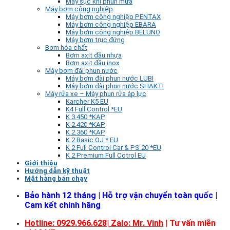
Máy sục khí phun mưa
Máy bơm công nghiệp
Máy bơm công nghiệp PENTAX
Máy bơm công nghiệp EBARA
Máy bơm công nghiệp BELUNO
Máy bơm trục đứng
Bơm hóa chất
Bơm axit đầu nhựa
Bơm axit đầu inox
Máy bơm đài phun nước
Máy bơm đài phun nước LUBI
Máy bơm đài phun nước SHAKTI
Máy rửa xe – Máy phun rửa áp lực
Karcher K5 EU
K4 Full Control *EU
K 3.450 *KAP
K 2.420 *KAP
K 2.360 *KAP
K 2 Basic OJ * EU
K 2 Full Control Car & PS 20 *EU
K 2 Premium Full Cotrol EU
Giới thiệu
Hướng dẫn kỹ thuật
Mặt hàng bán chạy
Bảo hành 12 tháng | Hỗ trợ vận chuyển toàn quốc |
Cam kết chính hãng
Hotline: 0929.966.628|
Zalo: Mr. Vinh
| Tư vấn miễn