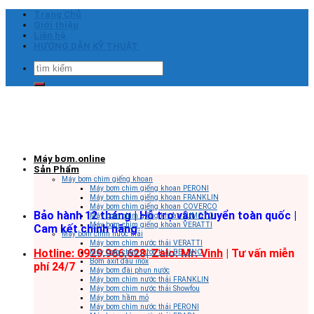
Skip
Trang Chủ
to
Giới thiệu
content
Liên hệ
HƯỚNG DẪN KỸ THUẬT
Tìm
kiếm:
Máy bơm.online
Sản Phẩm
Máy bơm chìm giếng khoan
Máy bơm chìm giếng khoan PERONI
Máy bơm chìm giếng khoan FRANKLIN
Máy bơm chìm giếng khoan COVERCO
Bảo hành 12 tháng | Hỗ trợ vận chuyển toàn quốc |
Máy bơm chìm giếng khoan SUMOTO
Máy bơm chìm giếng khoan VERATTI
Cam kết chính hãng
Máy bơm chìm nước thải
Máy bơm chìm nước thải VERATTI
Hotline: 0929.966.628|
Zalo: Mr. Vinh
| Tư vấn miễn
Máy bơm chìm nước thải BELUNO
Bơm axit đầu inox
phí 24/7
Máy bơm đài phun nước
Máy bơm chìm nước thải FRANKLIN
Máy bơm chìm nước thải Showfou
Máy bơm hầm mỏ
Máy bơm chìm nước thải PERONI