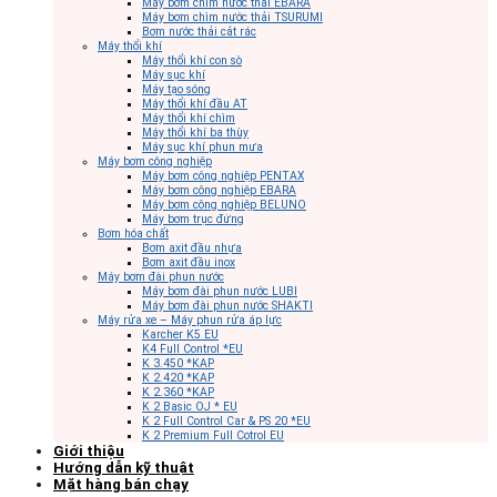
Máy bơm chìm nước thải EBARA
Máy bơm chìm nước thải TSURUMI
Bơm nước thải cắt rác
Máy thổi khí
Máy thổi khí con sò
Máy sục khí
Máy tạo sóng
Máy thổi khí đầu AT
Máy thổi khí chìm
Máy thổi khí ba thùy
Máy sục khí phun mưa
Máy bơm công nghiệp
Máy bơm công nghiệp PENTAX
Máy bơm công nghiệp EBARA
Máy bơm công nghiệp BELUNO
Máy bơm trục đứng
Bơm hóa chất
Bơm axit đầu nhựa
Bơm axit đầu inox
Máy bơm đài phun nước
Máy bơm đài phun nước LUBI
Máy bơm đài phun nước SHAKTI
Máy rửa xe – Máy phun rửa áp lực
Karcher K5 EU
K4 Full Control *EU
K 3.450 *KAP
K 2.420 *KAP
K 2.360 *KAP
K 2 Basic OJ * EU
K 2 Full Control Car & PS 20 *EU
K 2 Premium Full Cotrol EU
Giới thiệu
Hướng dẫn kỹ thuật
Mặt hàng bán chạy