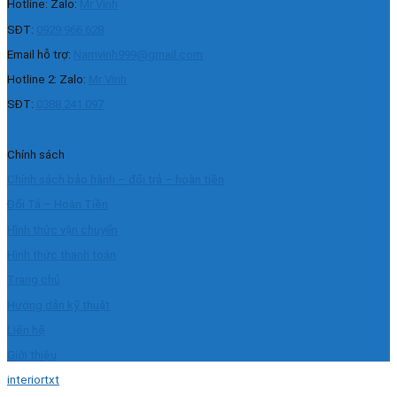
Hotline: Zalo:
Mr Vinh
SĐT:
0929.966.628
Email hỗ trợ:
Namvinh999@gmail.com
Hotline 2: Zalo:
Mr Vinh
SĐT:
0388.241.097
Chính sách
Chính sách bảo hành – đổi trả – hoàn tiền
Đổi Tả – Hoàn Tiền
Hình thức vận chuyển
Hình thức thanh toán
Trang chủ
Hướng dẫn kỹ thuật
Liên hệ
Giới thiệu
interiortxt