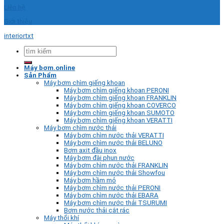
Liên hệ
Giới thiệu
interiortxt
Tìm
kiếm:
Máy bơm.online
Sản Phẩm
Máy bơm chìm giếng khoan
Máy bơm chìm giếng khoan PERONI
Máy bơm chìm giếng khoan FRANKLIN
Máy bơm chìm giếng khoan COVERCO
Máy bơm chìm giếng khoan SUMOTO
Máy bơm chìm giếng khoan VERATTI
Máy bơm chìm nước thải
Máy bơm chìm nước thải VERATTI
Máy bơm chìm nước thải BELUNO
Bơm axit đầu inox
Máy bơm đài phun nước
Máy bơm chìm nước thải FRANKLIN
Máy bơm chìm nước thải Showfou
Máy bơm hầm mỏ
Máy bơm chìm nước thải PERONI
Máy bơm chìm nước thải EBARA
Máy bơm chìm nước thải TSURUMI
Bơm nước thải cắt rác
Máy thổi khí