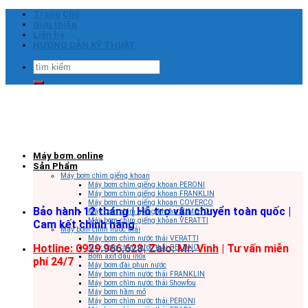
Skip
Trang Chủ
to
Giới thiệu
content
Liên hệ
HƯỚNG DẪN KỸ THUẬT
Tìm
kiếm:
Máy bơm.online
Sản Phẩm
Máy bơm chìm giếng khoan
Máy bơm chìm giếng khoan PERONI
Máy bơm chìm giếng khoan FRANKLIN
Máy bơm chìm giếng khoan COVERCO
Bảo hành 12 tháng | Hỗ trợ vận chuyển toàn quốc |
Máy bơm chìm giếng khoan SUMOTO
Máy bơm chìm giếng khoan VERATTI
Cam kết chính hãng
Máy bơm chìm nước thải
Máy bơm chìm nước thải VERATTI
Hotline: 0929.966.628|
Zalo: Mr. Vinh
| Tư vấn miễn
Máy bơm chìm nước thải BELUNO
Bơm axit đầu inox
phí 24/7
Máy bơm đài phun nước
Máy bơm chìm nước thải FRANKLIN
Máy bơm chìm nước thải Showfou
Máy bơm hầm mỏ
Máy bơm chìm nước thải PERONI