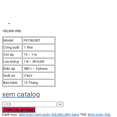
100,000
VND
Model
FX150/50T
Công suất
1.1Kw
Cột áp
15 – 1 m
Lưu lượng
1.8 – 39 m3/h
Điện áp
380 v – 3 phase
Xuất xứ
ITALY
Bảo hành
12 Tháng
xem catalog
Bơm
chìm
Thêm vào giỏ hàng
nước
Danh mục:
Máy bơm chìm nước thải BELUNO gang
Thẻ:
Bơm nước thải
,
thải