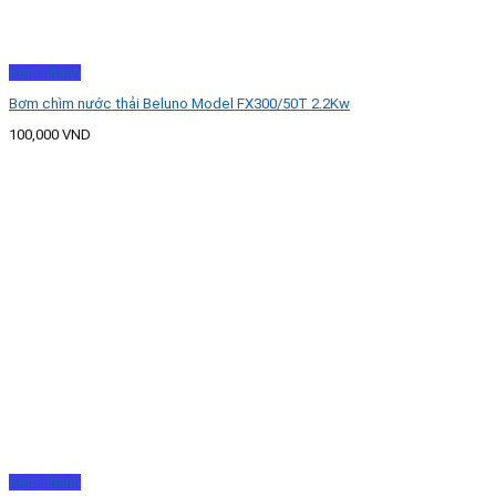
Xem nhanh
Bơm chìm nước thải Beluno Model FX300/50T 2.2Kw
100,000
VND
Xem nhanh