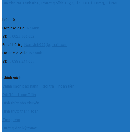
Địa chỉ: 780 Minh Khai, Phường Vĩnh Tuy, Quận Hai Bà Trưng, Hà Nội
Liên hệ
Hotline: Zalo:
Mr Vinh
SĐT:
0929.966.628
Email hỗ trợ:
Namvinh999@gmail.com
Hotline 2: Zalo:
Mr Vinh
SĐT:
0388.241.097
Chính sách
Chính sách bảo hành – đổi trả – hoàn tiền
Đổi Tả – Hoàn Tiền
Hình thức vận chuyển
Hình thức thanh toán
Trang chủ
Hướng dẫn kỹ thuật