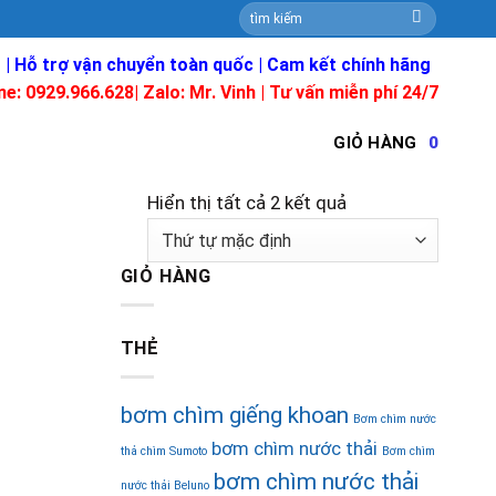
Tìm
kiếm:
 | Hỗ trợ vận chuyển toàn quốc | Cam kết chính hãng
ne: 0929.966.628|
Zalo: Mr. Vinh
| Tư vấn miễn phí 24/7
GIỎ HÀNG
0
Hiển thị tất cả 2 kết quả
GIỎ HÀNG
THẺ
bơm chìm giếng khoan
Bơm chìm nước
bơm chìm nước thải
thả chìm Sumoto
Bơm chìm
bơm chìm nước thải
nước thải Beluno