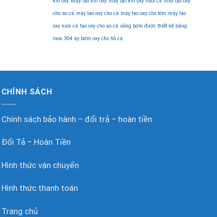
khí oxy
Máy tạo khí oxy
máy tạo khí oxy nuôi cá
máy tạo oxy
cho ao cá
máy tạo oxy cho cá
máy tạo oxy cho tôm
máy tạo
oxy nuôi cá
tạo oxy cho ao cá
uồng bơm được thiết kế bằng
inox 304
áy bơm oxy cho hồ cá
CHÍNH SÁCH
Chính sách bảo hành – đổi trả – hoàn tiền
Đổi Tả – Hoàn Tiền
Hình thức vận chuyển
Hình thức thanh toán
Trang chủ