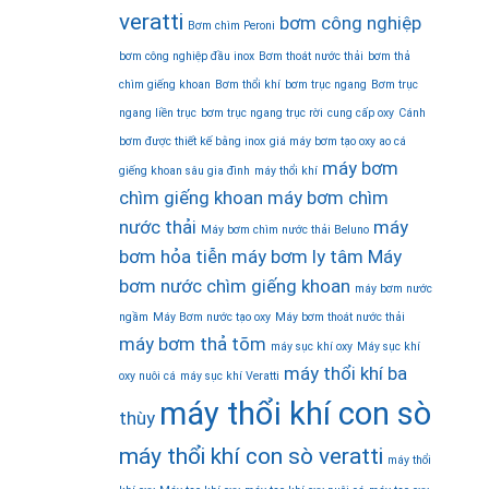
veratti
bơm công nghiệp
Bơm chìm Peroni
bơm công nghiệp đầu inox
Bơm thoát nước thải
bơm thả
chìm giếng khoan
Bơm thổi khí
bơm trục ngang
Bơm trục
ngang liền trục
bơm trục ngang trục rời
cung cấp oxy
Cánh
bơm được thiết kế bằng inox
giá máy bơm tạo oxy ao cá
máy bơm
giếng khoan sâu gia đình
máy thổi khí
chìm giếng khoan
máy bơm chìm
nước thải
máy
Máy bơm chìm nước thải Beluno
bơm hỏa tiễn
máy bơm ly tâm
Máy
bơm nước chìm giếng khoan
máy bơm nước
ngầm
Máy Bơm nước tạo oxy
Máy bơm thoát nước thải
máy bơm thả tõm
máy sục khí oxy
Máy sục khí
máy thổi khí ba
oxy nuôi cá
máy sục khí Veratti
máy thổi khí con sò
thùy
máy thổi khí con sò veratti
máy thổi