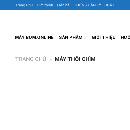
Skip
Trang Chủ
Giới thiệu
Liên hệ
HƯỚNG DẪN KỸ THUẬT
to
content
MÁY BƠM.ONLINE
SẢN PHẨM
GIỚI THIỆU
HƯỚ
TRANG CHỦ
»
MÁY THỔI CHÌM