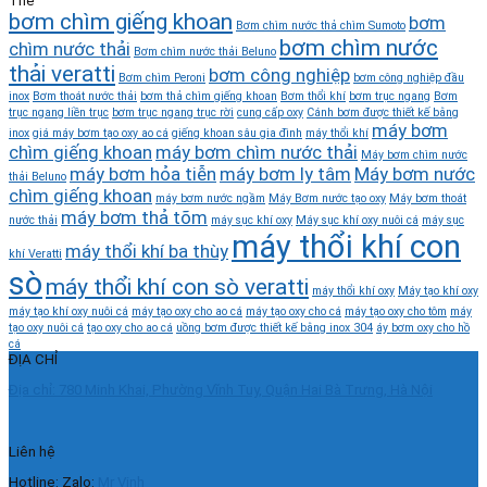
Thẻ
bơm chìm giếng khoan
bơm
Bơm chìm nước thả chìm Sumoto
bơm chìm nước
chìm nước thải
Bơm chìm nước thải Beluno
thải veratti
bơm công nghiệp
Bơm chìm Peroni
bơm công nghiệp đầu
inox
Bơm thoát nước thải
bơm thả chìm giếng khoan
Bơm thổi khí
bơm trục ngang
Bơm
trục ngang liền trục
bơm trục ngang trục rời
cung cấp oxy
Cánh bơm được thiết kế bằng
máy bơm
inox
giá máy bơm tạo oxy ao cá
giếng khoan sâu gia đình
máy thổi khí
chìm giếng khoan
máy bơm chìm nước thải
Máy bơm chìm nước
máy bơm hỏa tiễn
máy bơm ly tâm
Máy bơm nước
thải Beluno
chìm giếng khoan
máy bơm nước ngầm
Máy Bơm nước tạo oxy
Máy bơm thoát
máy bơm thả tõm
nước thải
máy sục khí oxy
Máy sục khí oxy nuôi cá
máy sục
máy thổi khí con
máy thổi khí ba thùy
khí Veratti
sò
máy thổi khí con sò veratti
máy thổi khí oxy
Máy tạo khí oxy
máy tạo khí oxy nuôi cá
máy tạo oxy cho ao cá
máy tạo oxy cho cá
máy tạo oxy cho tôm
máy
tạo oxy nuôi cá
tạo oxy cho ao cá
uồng bơm được thiết kế bằng inox 304
áy bơm oxy cho hồ
cá
ĐỊA CHỈ
Địa chỉ: 780 Minh Khai, Phường Vĩnh Tuy, Quận Hai Bà Trưng, Hà Nội
Liên hệ
Hotline: Zalo:
Mr Vinh