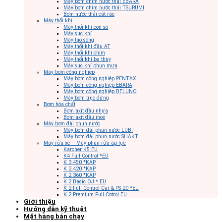
Máy bơm chìm nước thải EBARA
Máy bơm chìm nước thải TSURUMI
Bơm nước thải cắt rác
Máy thổi khí
Máy thổi khí con sò
Máy sục khí
Máy tạo sóng
Máy thổi khí đầu AT
Máy thổi khí chìm
Máy thổi khí ba thùy
Máy sục khí phun mưa
Máy bơm công nghiệp
Máy bơm công nghiệp PENTAX
Máy bơm công nghiệp EBARA
Máy bơm công nghiệp BELUNO
Máy bơm trục đứng
Bơm hóa chất
Bơm axit đầu nhựa
Bơm axit đầu inox
Máy bơm đài phun nước
Máy bơm đài phun nước LUBI
Máy bơm đài phun nước SHAKTI
Máy rửa xe – Máy phun rửa áp lực
Karcher K5 EU
K4 Full Control *EU
K 3.450 *KAP
K 2.420 *KAP
K 2.360 *KAP
K 2 Basic OJ * EU
K 2 Full Control Car & PS 20 *EU
K 2 Premium Full Cotrol EU
Giới thiệu
Hướng dẫn kỹ thuật
Mặt hàng bán chạy