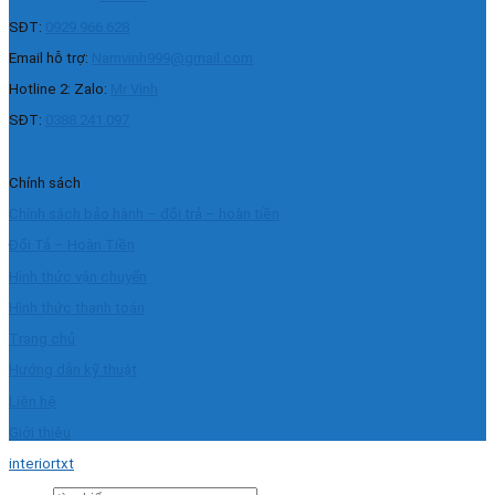
SĐT:
0929.966.628
Email hỗ trợ:
Namvinh999@gmail.com
Hotline 2: Zalo:
Mr Vinh
SĐT:
0388.241.097
Chính sách
Chính sách bảo hành – đổi trả – hoàn tiền
Đổi Tả – Hoàn Tiền
Hình thức vận chuyển
Hình thức thanh toán
Trang chủ
Hướng dẫn kỹ thuật
Liên hệ
Giới thiệu
interiortxt
Tìm