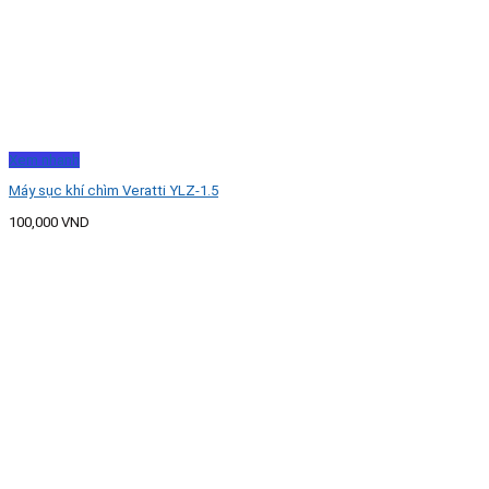
Xem nhanh
Máy sục khí chìm Veratti YLZ-1.5
100,000
VND