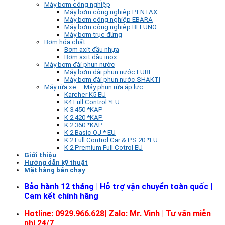
Máy bơm công nghiệp
Máy bơm công nghiệp PENTAX
Máy bơm công nghiệp EBARA
Máy bơm công nghiệp BELUNO
Máy bơm trục đứng
Bơm hóa chất
Bơm axit đầu nhựa
Bơm axit đầu inox
Máy bơm đài phun nước
Máy bơm đài phun nước LUBI
Máy bơm đài phun nước SHAKTI
Máy rửa xe – Máy phun rửa áp lực
Karcher K5 EU
K4 Full Control *EU
K 3.450 *KAP
K 2.420 *KAP
K 2.360 *KAP
K 2 Basic OJ * EU
K 2 Full Control Car & PS 20 *EU
K 2 Premium Full Cotrol EU
Giới thiệu
Hướng dẫn kỹ thuật
Mặt hàng bán chạy
Bảo hành 12 tháng | Hỗ trợ vận chuyển toàn quốc |
Cam kết chính hãng
Hotline: 0929.966.628|
Zalo: Mr. Vinh
| Tư vấn miễn
phí 24/7