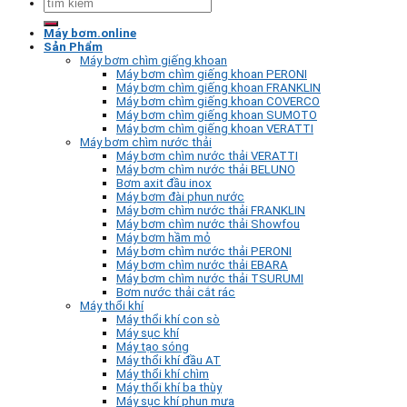
kiếm:
Máy bơm.online
Sản Phẩm
Máy bơm chìm giếng khoan
Máy bơm chìm giếng khoan PERONI
Máy bơm chìm giếng khoan FRANKLIN
Máy bơm chìm giếng khoan COVERCO
Máy bơm chìm giếng khoan SUMOTO
Máy bơm chìm giếng khoan VERATTI
Máy bơm chìm nước thải
Máy bơm chìm nước thải VERATTI
Máy bơm chìm nước thải BELUNO
Bơm axit đầu inox
Máy bơm đài phun nước
Máy bơm chìm nước thải FRANKLIN
Máy bơm chìm nước thải Showfou
Máy bơm hầm mỏ
Máy bơm chìm nước thải PERONI
Máy bơm chìm nước thải EBARA
Máy bơm chìm nước thải TSURUMI
Bơm nước thải cắt rác
Máy thổi khí
Máy thổi khí con sò
Máy sục khí
Máy tạo sóng
Máy thổi khí đầu AT
Máy thổi khí chìm
Máy thổi khí ba thùy
Máy sục khí phun mưa