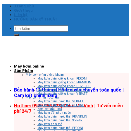
Skip
Trang Chủ
to
Giới thiệu
content
Liên hệ
HƯỚNG DẪN KỸ THUẬT
Tìm
kiếm:
Máy bơm.online
Sản Phẩm
Máy bơm chìm giếng khoan
Máy bơm chìm giếng khoan PERONI
Máy bơm chìm giếng khoan FRANKLIN
Máy bơm chìm giếng khoan COVERCO
Bảo hành 12 tháng | Hỗ trợ vận chuyển toàn quốc |
Máy bơm chìm giếng khoan SUMOTO
Máy bơm chìm giếng khoan VERATTI
Cam kết chính hãng
Máy bơm chìm nước thải
Máy bơm chìm nước thải VERATTI
Hotline: 0929.966.628|
Zalo: Mr. Vinh
| Tư vấn miễn
Máy bơm chìm nước thải BELUNO
Bơm axit đầu inox
phí 24/7
Máy bơm đài phun nước
Máy bơm chìm nước thải FRANKLIN
Máy bơm chìm nước thải Showfou
Máy bơm hầm mỏ
Máy bơm chìm nước thải PERONI