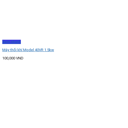
Xem nhanh
Máy thổi khí Model 40VR 1.5kw
100,000
VND