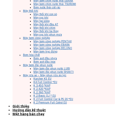
Máy bơm chìm nước thải EBARA
Máy bơm chìm nước thải TSURUMI
Bơm nước thải cắt rác
Máy thổi khí
Máy thổi khí con sò
Máy sục khí
Máy tạo sóng
Máy thổi khí đầu AT
Máy thổi khí chìm
Máy thổi khí ba thùy
Máy sục khí phun mưa
Máy bơm công nghiệp
Máy bơm công nghiệp PENTAX
Máy bơm công nghiệp EBARA
Máy bơm công nghiệp BELUNO
Máy bơm trục đứng
Bơm hóa chất
Bơm axit đầu nhựa
Bơm axit đầu inox
Máy bơm đài phun nước
Máy bơm đài phun nước LUBI
Máy bơm đài phun nước SHAKTI
Máy rửa xe – Máy phun rửa áp lực
Karcher K5 EU
K4 Full Control *EU
K 3.450 *KAP
K 2.420 *KAP
K 2.360 *KAP
K 2 Basic OJ * EU
K 2 Full Control Car & PS 20 *EU
K 2 Premium Full Cotrol EU
Giới thiệu
Hướng dẫn kỹ thuật
Mặt hàng bán chạy