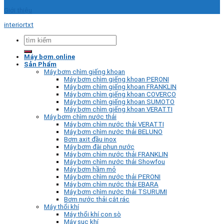
Giới thiệu
interiortxt
Tìm
kiếm:
Máy bơm.online
Sản Phẩm
Máy bơm chìm giếng khoan
Máy bơm chìm giếng khoan PERONI
Máy bơm chìm giếng khoan FRANKLIN
Máy bơm chìm giếng khoan COVERCO
Máy bơm chìm giếng khoan SUMOTO
Máy bơm chìm giếng khoan VERATTI
Máy bơm chìm nước thải
Máy bơm chìm nước thải VERATTI
Máy bơm chìm nước thải BELUNO
Bơm axit đầu inox
Máy bơm đài phun nước
Máy bơm chìm nước thải FRANKLIN
Máy bơm chìm nước thải Showfou
Máy bơm hầm mỏ
Máy bơm chìm nước thải PERONI
Máy bơm chìm nước thải EBARA
Máy bơm chìm nước thải TSURUMI
Bơm nước thải cắt rác
Máy thổi khí
Máy thổi khí con sò
Máy sục khí