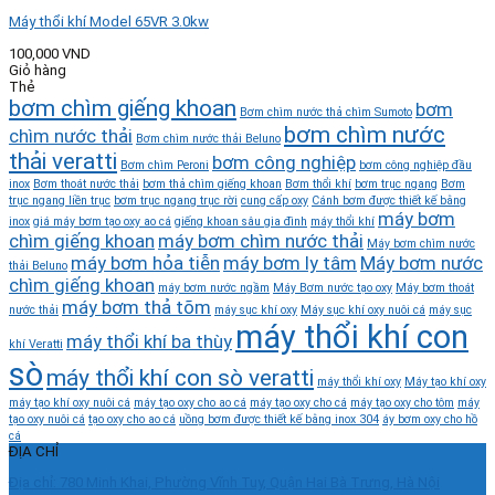
Máy thổi khí Model 65VR 3.0kw
100,000
VND
Giỏ hàng
Thẻ
bơm chìm giếng khoan
bơm
Bơm chìm nước thả chìm Sumoto
bơm chìm nước
chìm nước thải
Bơm chìm nước thải Beluno
thải veratti
bơm công nghiệp
Bơm chìm Peroni
bơm công nghiệp đầu
inox
Bơm thoát nước thải
bơm thả chìm giếng khoan
Bơm thổi khí
bơm trục ngang
Bơm
trục ngang liền trục
bơm trục ngang trục rời
cung cấp oxy
Cánh bơm được thiết kế bằng
máy bơm
inox
giá máy bơm tạo oxy ao cá
giếng khoan sâu gia đình
máy thổi khí
chìm giếng khoan
máy bơm chìm nước thải
Máy bơm chìm nước
máy bơm hỏa tiễn
máy bơm ly tâm
Máy bơm nước
thải Beluno
chìm giếng khoan
máy bơm nước ngầm
Máy Bơm nước tạo oxy
Máy bơm thoát
máy bơm thả tõm
nước thải
máy sục khí oxy
Máy sục khí oxy nuôi cá
máy sục
máy thổi khí con
máy thổi khí ba thùy
khí Veratti
sò
máy thổi khí con sò veratti
máy thổi khí oxy
Máy tạo khí oxy
máy tạo khí oxy nuôi cá
máy tạo oxy cho ao cá
máy tạo oxy cho cá
máy tạo oxy cho tôm
máy
tạo oxy nuôi cá
tạo oxy cho ao cá
uồng bơm được thiết kế bằng inox 304
áy bơm oxy cho hồ
cá
ĐỊA CHỈ
Địa chỉ: 780 Minh Khai, Phường Vĩnh Tuy, Quận Hai Bà Trưng, Hà Nội