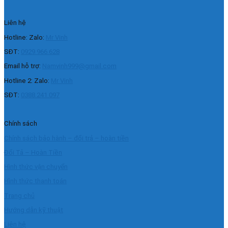
Liên hệ
Hotline: Zalo:
Mr Vinh
SĐT:
0929.966.628
Email hỗ trợ:
Namvinh999@gmail.com
Hotline 2: Zalo:
Mr Vinh
SĐT:
0388.241.097
Chính sách
Chính sách bảo hành – đổi trả – hoàn tiền
Đổi Tả – Hoàn Tiền
Hình thức vận chuyển
Hình thức thanh toán
Trang chủ
Hướng dẫn kỹ thuật
Liên hệ