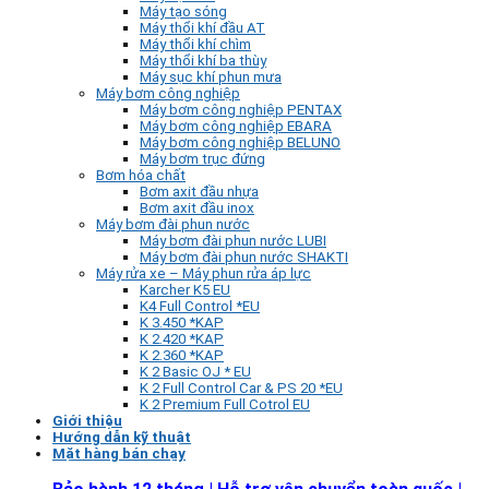
Máy tạo sóng
Máy thổi khí đầu AT
Máy thổi khí chìm
Máy thổi khí ba thùy
Máy sục khí phun mưa
Máy bơm công nghiệp
Máy bơm công nghiệp PENTAX
Máy bơm công nghiệp EBARA
Máy bơm công nghiệp BELUNO
Máy bơm trục đứng
Bơm hóa chất
Bơm axit đầu nhựa
Bơm axit đầu inox
Máy bơm đài phun nước
Máy bơm đài phun nước LUBI
Máy bơm đài phun nước SHAKTI
Máy rửa xe – Máy phun rửa áp lực
Karcher K5 EU
K4 Full Control *EU
K 3.450 *KAP
K 2.420 *KAP
K 2.360 *KAP
K 2 Basic OJ * EU
K 2 Full Control Car & PS 20 *EU
K 2 Premium Full Cotrol EU
Giới thiệu
Hướng dẫn kỹ thuật
Mặt hàng bán chạy