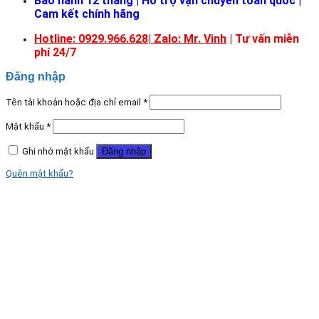
Bảo hành 12 tháng | Hỗ trợ vận chuyển toàn quốc |
Cam kết chính hãng
Hotline: 0929.966.628|
Zalo: Mr. Vinh
| Tư vấn miễn
phí 24/7
Đăng nhập
Tên tài khoản hoặc địa chỉ email
*
Mật khẩu
*
Ghi nhớ mật khẩu
Đăng nhập
Quên mật khẩu?