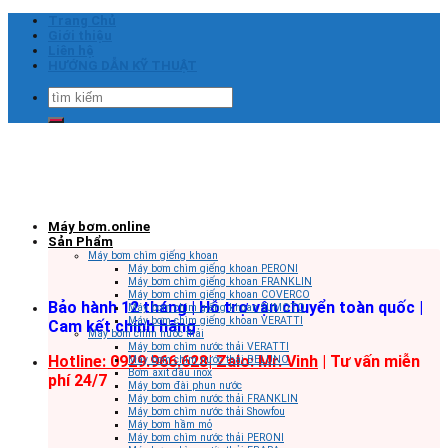
Skip
Trang Chủ
to
Giới thiệu
content
Liên hệ
HƯỚNG DẪN KỸ THUẬT
Tìm
kiếm:
Máy bơm.online
Sản Phẩm
Máy bơm chìm giếng khoan
Máy bơm chìm giếng khoan PERONI
Máy bơm chìm giếng khoan FRANKLIN
Máy bơm chìm giếng khoan COVERCO
Bảo hành 12 tháng | Hỗ trợ vận chuyển toàn quốc |
Máy bơm chìm giếng khoan SUMOTO
Máy bơm chìm giếng khoan VERATTI
Cam kết chính hãng
Máy bơm chìm nước thải
Máy bơm chìm nước thải VERATTI
Hotline: 0929.966.628|
Zalo: Mr. Vinh
| Tư vấn miễn
Máy bơm chìm nước thải BELUNO
Bơm axit đầu inox
phí 24/7
Máy bơm đài phun nước
Máy bơm chìm nước thải FRANKLIN
Máy bơm chìm nước thải Showfou
Máy bơm hầm mỏ
Máy bơm chìm nước thải PERONI