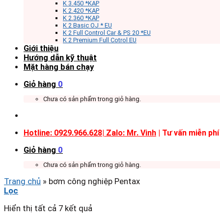
K 3.450 *KAP
K 2.420 *KAP
K 2.360 *KAP
K 2 Basic OJ * EU
K 2 Full Control Car & PS 20 *EU
K 2 Premium Full Cotrol EU
Giới thiệu
Hướng dẫn kỹ thuật
Mặt hàng bán chạy
Giỏ hàng
0
Chưa có sản phẩm trong giỏ hàng.
Hotline: 0929.966.628|
Zalo: Mr. Vinh
| Tư vấn miễn phí
Giỏ hàng
0
Chưa có sản phẩm trong giỏ hàng.
Trang chủ
»
bơm công nghiệp Pentax
Lọc
Hiển thị tất cả 7 kết quả