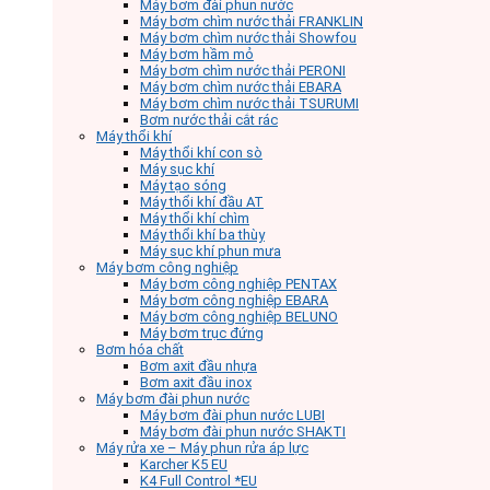
Máy bơm đài phun nước
Máy bơm chìm nước thải FRANKLIN
Máy bơm chìm nước thải Showfou
Máy bơm hầm mỏ
Máy bơm chìm nước thải PERONI
Máy bơm chìm nước thải EBARA
Máy bơm chìm nước thải TSURUMI
Bơm nước thải cắt rác
Máy thổi khí
Máy thổi khí con sò
Máy sục khí
Máy tạo sóng
Máy thổi khí đầu AT
Máy thổi khí chìm
Máy thổi khí ba thùy
Máy sục khí phun mưa
Máy bơm công nghiệp
Máy bơm công nghiệp PENTAX
Máy bơm công nghiệp EBARA
Máy bơm công nghiệp BELUNO
Máy bơm trục đứng
Bơm hóa chất
Bơm axit đầu nhựa
Bơm axit đầu inox
Máy bơm đài phun nước
Máy bơm đài phun nước LUBI
Máy bơm đài phun nước SHAKTI
Máy rửa xe – Máy phun rửa áp lực
Karcher K5 EU
K4 Full Control *EU