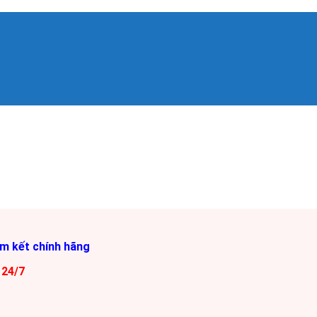
am kết chính hãng
 24/7