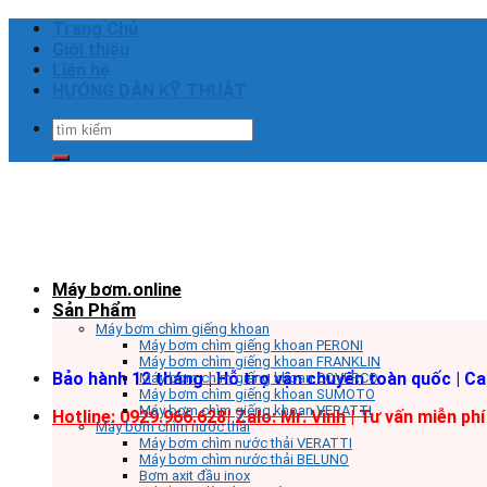
Skip
Trang Chủ
to
Giới thiệu
content
Liên hệ
HƯỚNG DẪN KỸ THUẬT
Tìm
kiếm:
Máy bơm.online
Sản Phẩm
Máy bơm chìm giếng khoan
Máy bơm chìm giếng khoan PERONI
Máy bơm chìm giếng khoan FRANKLIN
Bảo hành 12 tháng | Hỗ trợ vận chuyển toàn quốc | C
Máy bơm chìm giếng khoan COVERCO
Máy bơm chìm giếng khoan SUMOTO
Máy bơm chìm giếng khoan VERATTI
Hotline: 0929.966.628|
Zalo: Mr. Vinh
| Tư vấn miễn phí
Máy bơm chìm nước thải
Máy bơm chìm nước thải VERATTI
Máy bơm chìm nước thải BELUNO
Bơm axit đầu inox