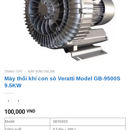
TRANG CHỦ
»
MÁY BƠM.ONLINE
Máy thổi khí con sò Veratti Model GB-9500S
9.5KW
100,000
VND
Model
GB9500S
Công suất
9.5 Kw – 380 v