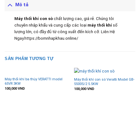
Mô tả
Máy thổi khí con sò
chất lượng cao, giá rẻ. Chúng tôi
chuyên nhập khẩu và cung cấp các loại
máy
thổi khí
số
lượng lớn, có đầy đủ từ công xuất đến kích cỡ. Liên Hệ
Ngay.https://bomnhapkhau.online/
SẢN PHẨM TƯƠNG TỰ
Máy thổi khí ba thùy VERATTI model
Máy thổi khí con sò Veratti Model GB-
65VR 3KW
5500S/2 5.5KW
100,000
VND
100,000
VND