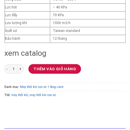
Lực hút
– 40 KPa
Lực đẩy
70 KPa
Lưu lượng khí
1000 m3/h
Xuất xứ
Taiwan standard
Bảo hành
12 tháng
xem catalog
Máy thổi khí con sò Veratti Model GB-9500S 9.5KW số lượng
THÊM VÀO GIỎ HÀNG
Danh mục:
Máy thổi khí con sò 1 tầng cánh
Thẻ:
máy thổi khí
,
máy thổi khí con sò