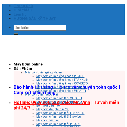
Skip
Trang Chủ
to
Giới thiệu
content
Liên hệ
HƯỚNG DẪN KỸ THUẬT
Tìm
kiếm:
Máy bơm.online
Sản Phẩm
Máy bơm chìm giếng khoan
Máy bơm chìm giếng khoan PERONI
Máy bơm chìm giếng khoan FRANKLIN
Máy bơm chìm giếng khoan COVERCO
Bảo hành 12 tháng | Hỗ trợ vận chuyển toàn quốc |
Máy bơm chìm giếng khoan SUMOTO
Máy bơm chìm giếng khoan VERATTI
Cam kết chính hãng
Máy bơm chìm nước thải
Máy bơm chìm nước thải VERATTI
Hotline: 0929.966.628|
Zalo: Mr. Vinh
| Tư vấn miễn
Máy bơm chìm nước thải BELUNO
Bơm axit đầu inox
phí 24/7
Máy bơm đài phun nước
Máy bơm chìm nước thải FRANKLIN
Máy bơm chìm nước thải Showfou
Máy bơm hầm mỏ
Máy bơm chìm nước thải PERONI