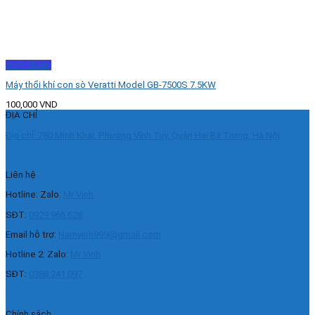
Xem nhanh
Máy thổi khí con sò Veratti Model GB-7500S 7.5KW
100,000
VND
ĐỊA CHỈ
Địa chỉ: 780 Minh Khai, Phường Vĩnh Tuy, Quận Hai Bà Trưng, Hà Nội
Liên hệ
Hotline: Zalo:
Mr Vinh
SĐT:
0929.966.628
Email hỗ trợ:
Namvinh999@gmail.com
Hotline 2: Zalo:
Mr Vinh
SĐT:
0388.241.097
Chính sách