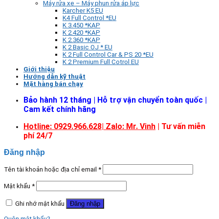
Máy rửa xe – Máy phun rửa áp lực
Karcher K5 EU
K4 Full Control *EU
K 3.450 *KAP
K 2.420 *KAP
K 2.360 *KAP
K 2 Basic OJ * EU
K 2 Full Control Car & PS 20 *EU
K 2 Premium Full Cotrol EU
Giới thiệu
Hướng dẫn kỹ thuật
Mặt hàng bán chạy
Bảo hành 12 tháng | Hỗ trợ vận chuyển toàn quốc |
Cam kết chính hãng
Hotline: 0929.966.628|
Zalo: Mr. Vinh
| Tư vấn miễn
phí 24/7
Đăng nhập
Tên tài khoản hoặc địa chỉ email
*
Mật khẩu
*
Ghi nhớ mật khẩu
Đăng nhập
Quên mật khẩu?