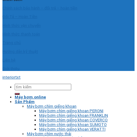
Chính sách bảo hành – đổi trả – hoàn tiền
Đổi Tả – Hoàn Tiền
Hình thức vận chuyển
Hình thức thanh toán
Trang chủ
Hướng dẫn kỹ thuật
Liên hệ
Giới thiệu
interiortxt
Tìm
kiếm:
Máy bơm.online
Sản Phẩm
Máy bơm chìm giếng khoan
Máy bơm chìm giếng khoan PERONI
Máy bơm chìm giếng khoan FRANKLIN
Máy bơm chìm giếng khoan COVERCO
Máy bơm chìm giếng khoan SUMOTO
Máy bơm chìm giếng khoan VERATTI
Máy bơm chìm nước thải