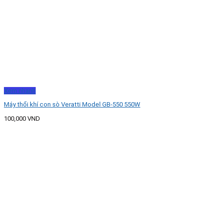
Xem nhanh
Máy thổi khí con sò Veratti Model GB-550 550W
100,000
VND