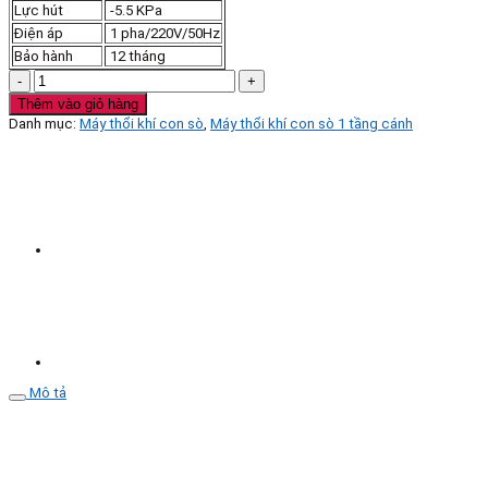
Lực hút
-5.5 KPa
Điện áp
1 pha/220V/50Hz
Bảo hành
12 tháng
Máy
thổi
Thêm vào giỏ hàng
khí
Danh mục:
Máy thổi khí con sò
,
Máy thổi khí con sò 1 tầng cánh
con
sò
Veratti
Model
GB-
90
90W
số
lượng
Mô tả