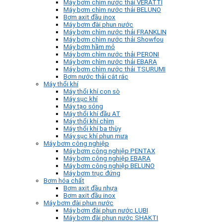
Máy bơm chìm nước thải VERATTI
Máy bơm chìm nước thải BELUNO
Bơm axit đầu inox
Máy bơm đài phun nước
Máy bơm chìm nước thải FRANKLIN
Máy bơm chìm nước thải Showfou
Máy bơm hầm mỏ
Máy bơm chìm nước thải PERONI
Máy bơm chìm nước thải EBARA
Máy bơm chìm nước thải TSURUMI
Bơm nước thải cắt rác
Máy thổi khí
Máy thổi khí con sò
Máy sục khí
Máy tạo sóng
Máy thổi khí đầu AT
Máy thổi khí chìm
Máy thổi khí ba thùy
Máy sục khí phun mưa
Máy bơm công nghiệp
Máy bơm công nghiệp PENTAX
Máy bơm công nghiệp EBARA
Máy bơm công nghiệp BELUNO
Máy bơm trục đứng
Bơm hóa chất
Bơm axit đầu nhựa
Bơm axit đầu inox
Máy bơm đài phun nước
Máy bơm đài phun nước LUBI
Máy bơm đài phun nước SHAKTI