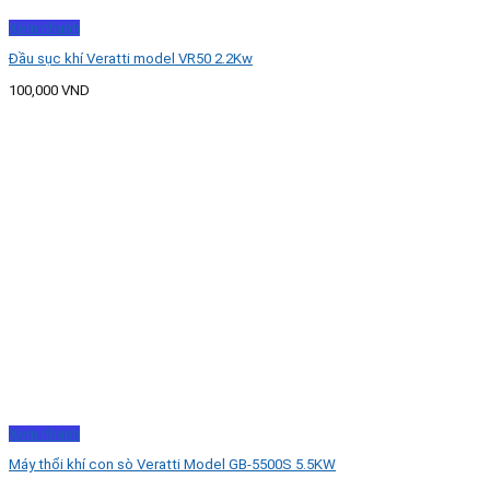
Xem nhanh
Đầu sục khí Veratti model VR50 2.2Kw
100,000
VND
Xem nhanh
Máy thổi khí con sò Veratti Model GB-5500S 5.5KW