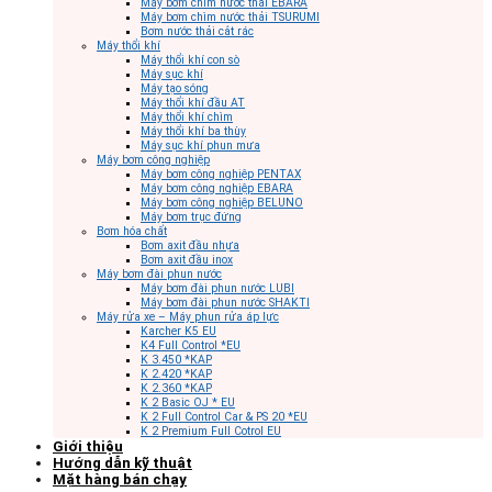
Máy bơm chìm nước thải EBARA
Máy bơm chìm nước thải TSURUMI
Bơm nước thải cắt rác
Máy thổi khí
Máy thổi khí con sò
Máy sục khí
Máy tạo sóng
Máy thổi khí đầu AT
Máy thổi khí chìm
Máy thổi khí ba thùy
Máy sục khí phun mưa
Máy bơm công nghiệp
Máy bơm công nghiệp PENTAX
Máy bơm công nghiệp EBARA
Máy bơm công nghiệp BELUNO
Máy bơm trục đứng
Bơm hóa chất
Bơm axit đầu nhựa
Bơm axit đầu inox
Máy bơm đài phun nước
Máy bơm đài phun nước LUBI
Máy bơm đài phun nước SHAKTI
Máy rửa xe – Máy phun rửa áp lực
Karcher K5 EU
K4 Full Control *EU
K 3.450 *KAP
K 2.420 *KAP
K 2.360 *KAP
K 2 Basic OJ * EU
K 2 Full Control Car & PS 20 *EU
K 2 Premium Full Cotrol EU
Giới thiệu
Hướng dẫn kỹ thuật
Mặt hàng bán chạy