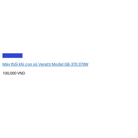
Xem nhanh
Máy thổi khí con sò Veratti Model GB-370 370W
100,000
VND