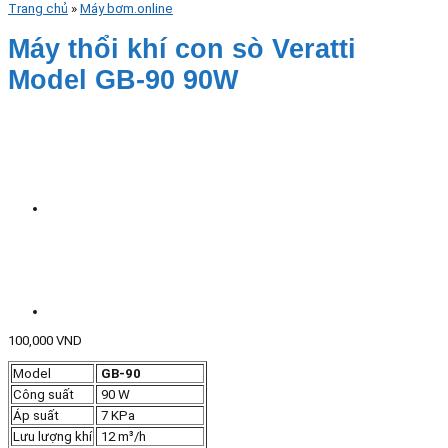
Trang chủ
»
Máy bơm.online
Máy thổi khí con sò Veratti
Model GB-90 90W
100,000
VND
Model
GB-90
Công suất
90 W
Áp suất
7 KPa
Lưu lượng khí
12 m³/h