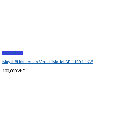
Xem nhanh
Máy thổi khí con sò Veratti Model GB-1100 1.1KW
100,000
VND