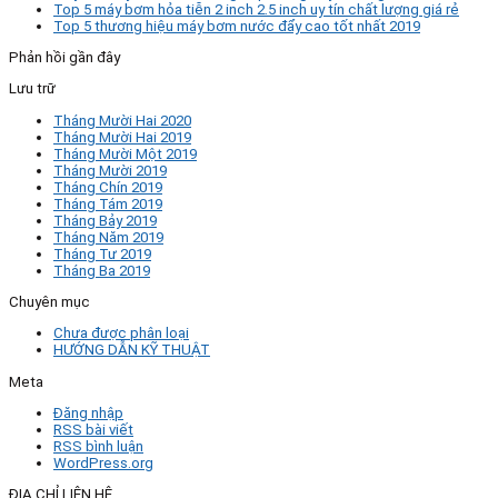
Top 5 máy bơm hỏa tiễn 2 inch 2.5 inch uy tín chất lượng giá rẻ
Top 5 thương hiệu máy bơm nước đẩy cao tốt nhất 2019
Phản hồi gần đây
Lưu trữ
Tháng Mười Hai 2020
Tháng Mười Hai 2019
Tháng Mười Một 2019
Tháng Mười 2019
Tháng Chín 2019
Tháng Tám 2019
Tháng Bảy 2019
Tháng Năm 2019
Tháng Tư 2019
Tháng Ba 2019
Chuyên mục
Chưa được phân loại
HƯỚNG DẪN KỸ THUẬT
Meta
Đăng nhập
RSS bài viết
RSS bình luận
WordPress.org
ĐỊA CHỈ LIÊN HỆ