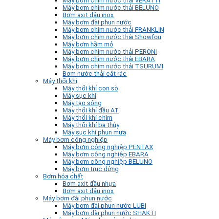
Máy bơm chìm nước thải VERATTI
Máy bơm chìm nước thải BELUNO
Bơm axit đầu inox
Máy bơm đài phun nước
Máy bơm chìm nước thải FRANKLIN
Máy bơm chìm nước thải Showfou
Máy bơm hầm mỏ
Máy bơm chìm nước thải PERONI
Máy bơm chìm nước thải EBARA
Máy bơm chìm nước thải TSURUMI
Bơm nước thải cắt rác
Máy thổi khí
Máy thổi khí con sò
Máy sục khí
Máy tạo sóng
Máy thổi khí đầu AT
Máy thổi khí chìm
Máy thổi khí ba thùy
Máy sục khí phun mưa
Máy bơm công nghiệp
Máy bơm công nghiệp PENTAX
Máy bơm công nghiệp EBARA
Máy bơm công nghiệp BELUNO
Máy bơm trục đứng
Bơm hóa chất
Bơm axit đầu nhựa
Bơm axit đầu inox
Máy bơm đài phun nước
Máy bơm đài phun nước LUBI
Máy bơm đài phun nước SHAKTI