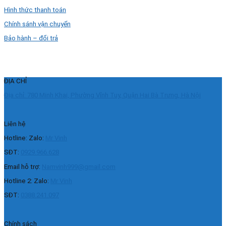
Hình thức thanh toán
Chính sánh vận chuyển
Bảo hành – đổi trả
ĐỊA CHỈ
Địa chỉ: 780 Minh Khai, Phường Vĩnh Tuy, Quận Hai Bà Trưng, Hà Nội
Liên hệ
Hotline: Zalo:
Mr Vinh
SĐT:
0929.966.628
Email hỗ trợ:
Namvinh999@gmail.com
Hotline 2: Zalo:
Mr Vinh
SĐT:
0388.241.097
Chính sách