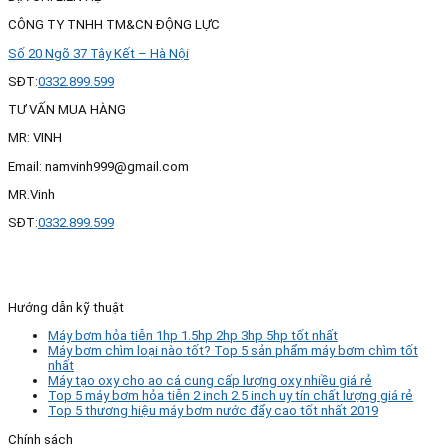
CÔNG TY TNHH TM&CN ĐỘNG LỰC
Số 20 Ngõ 37 Tây Kết – Hà Nội
SĐT:
0332.899.599
TƯ VẤN MUA HÀNG
MR: VINH
Email: namvinh999@gmail.com
MR.Vinh
SĐT:
0332.899.599
Hướng dẫn kỹ thuật
Máy bơm hỏa tiễn 1hp 1.5hp 2hp 3hp 5hp tốt nhất
Máy bơm chìm loại nào tốt? Top 5 sản phẩm máy bơm chìm tốt
nhất
Máy tạo oxy cho ao cá cung cấp lượng oxy nhiều giá rẻ
Top 5 máy bơm hỏa tiễn 2 inch 2.5 inch uy tín chất lượng giá rẻ
Top 5 thương hiệu máy bơm nước đẩy cao tốt nhất 2019
Chính sách