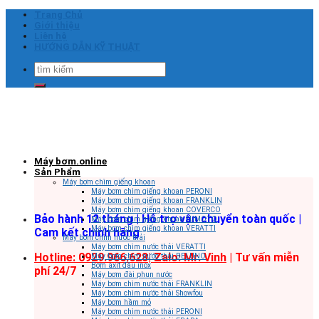
Skip
Trang Chủ
to
Giới thiệu
content
Liên hệ
HƯỚNG DẪN KỸ THUẬT
Tìm
kiếm:
Máy bơm.online
Sản Phẩm
Máy bơm chìm giếng khoan
Máy bơm chìm giếng khoan PERONI
Máy bơm chìm giếng khoan FRANKLIN
Máy bơm chìm giếng khoan COVERCO
Bảo hành 12 tháng | Hỗ trợ vận chuyển toàn quốc |
Máy bơm chìm giếng khoan SUMOTO
Máy bơm chìm giếng khoan VERATTI
Cam kết chính hãng
Máy bơm chìm nước thải
Máy bơm chìm nước thải VERATTI
Hotline: 0929.966.628|
Zalo: Mr. Vinh
| Tư vấn miễn
Máy bơm chìm nước thải BELUNO
Bơm axit đầu inox
phí 24/7
Máy bơm đài phun nước
Máy bơm chìm nước thải FRANKLIN
Máy bơm chìm nước thải Showfou
Máy bơm hầm mỏ
Máy bơm chìm nước thải PERONI