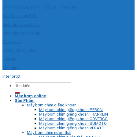
Chính sách bảo hành – đổi trả – hoàn tiền
Đổi Tả – Hoàn Tiền
Hình thức vận chuyển
Hình thức thanh toán
Trang chủ
Hướng dẫn kỹ thuật
Liên hệ
Giới thiệu
interiortxt
Tìm
kiếm:
Máy bơm.online
Sản Phẩm
Máy bơm chìm giếng khoan
Máy bơm chìm giếng khoan PERONI
Máy bơm chìm giếng khoan FRANKLIN
Máy bơm chìm giếng khoan COVERCO
Máy bơm chìm giếng khoan SUMOTO
Máy bơm chìm giếng khoan VERATTI
Máy bơm chìm nước thải