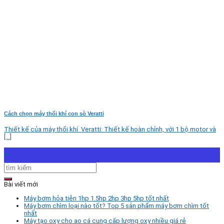
Cách chọn máy thổi khí con sò Veratti
Thiết kế của máy thổi khí Veratti: Thiết kế hoàn chỉnh, với 1 bộ motor và
[...]
14
Th8
Bài viết mới
Máy bơm hỏa tiễn 1hp 1.5hp 2hp 3hp 5hp tốt nhất
Máy bơm chìm loại nào tốt? Top 5 sản phẩm máy bơm chìm tốt
nhất
Máy tạo oxy cho ao cá cung cấp lượng oxy nhiều giá rẻ