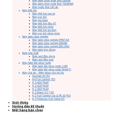
Máy bơm chìm nước thải EBARA
Máy bơm chìm nước thải TSURUMI
Bơm nước thải cắt rác
Máy thổi khí
Máy thổi khí con sò
Máy sục khí
Máy tạo sóng
Máy thổi khí đầu AT
Máy thổi khí chìm
Máy thổi khí ba thùy
Máy sục khí phun mưa
Máy bơm công nghiệp
Máy bơm công nghiệp PENTAX
Máy bơm công nghiệp EBARA
Máy bơm công nghiệp BELUNO
Máy bơm trục đứng
Bơm hóa chất
Bơm axit đầu nhựa
Bơm axit đầu inox
Máy bơm đài phun nước
Máy bơm đài phun nước LUBI
Máy bơm đài phun nước SHAKTI
Máy rửa xe – Máy phun rửa áp lực
Karcher K5 EU
K4 Full Control *EU
K 3.450 *KAP
K 2.420 *KAP
K 2.360 *KAP
K 2 Basic OJ * EU
K 2 Full Control Car & PS 20 *EU
K 2 Premium Full Cotrol EU
Giới thiệu
Hướng dẫn kỹ thuật
Mặt hàng bán chạy