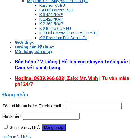
Máy rửa xe – Máy phun rửa áp lực
Karcher K5 EU
K4 Full Control *EU
K 3.450 *KAP
K 2.420 *KAP
K 2.360 *KAP
K 2 Basic OJ * EU
K 2 Full Control Car & PS 20 *EU
K 2 Premium Full Cotrol EU
Giới thiệu
Hướng dẫn kỹ thuật
Mặt hàng bán chạy
Bảo hành 12 tháng | Hỗ trợ vận chuyển toàn quốc |
Cam kết chính hãng
Hotline: 0929.966.628|
Zalo: Mr. Vinh
| Tư vấn miễn
phí 24/7
Đăng nhập
Tên tài khoản hoặc địa chỉ email
*
Mật khẩu
*
Ghi nhớ mật khẩu
Đăng nhập
Quên mật khẩu?