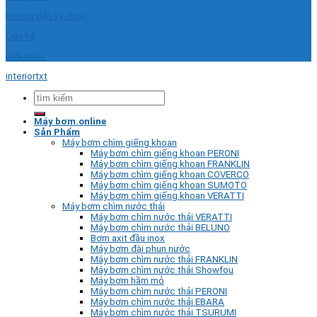
Hướng dẫn kỹ thuật
Liên hệ
Giới thiệu
interiortxt
Tìm
kiếm:
Máy bơm.online
Sản Phẩm
Máy bơm chìm giếng khoan
Máy bơm chìm giếng khoan PERONI
Máy bơm chìm giếng khoan FRANKLIN
Máy bơm chìm giếng khoan COVERCO
Máy bơm chìm giếng khoan SUMOTO
Máy bơm chìm giếng khoan VERATTI
Máy bơm chìm nước thải
Máy bơm chìm nước thải VERATTI
Máy bơm chìm nước thải BELUNO
Bơm axit đầu inox
Máy bơm đài phun nước
Máy bơm chìm nước thải FRANKLIN
Máy bơm chìm nước thải Showfou
Máy bơm hầm mỏ
Máy bơm chìm nước thải PERONI
Máy bơm chìm nước thải EBARA
Máy bơm chìm nước thải TSURUMI