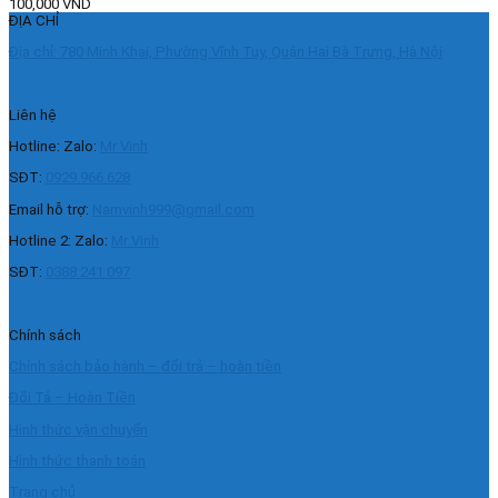
100,000
VND
ĐỊA CHỈ
Địa chỉ: 780 Minh Khai, Phường Vĩnh Tuy, Quận Hai Bà Trưng, Hà Nội
Liên hệ
Hotline: Zalo:
Mr Vinh
SĐT:
0929.966.628
Email hỗ trợ:
Namvinh999@gmail.com
Hotline 2: Zalo:
Mr Vinh
SĐT:
0388.241.097
Chính sách
Chính sách bảo hành – đổi trả – hoàn tiền
Đổi Tả – Hoàn Tiền
Hình thức vận chuyển
Hình thức thanh toán
Trang chủ