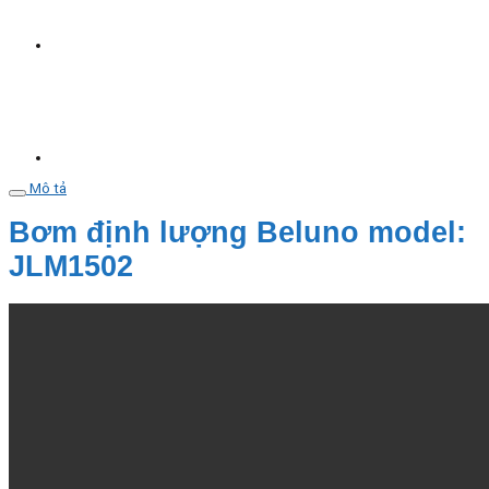
Mô tả
Bơm định lượng Beluno model:
JLM1502