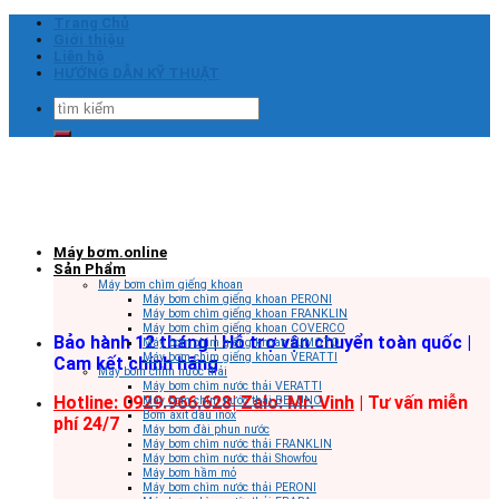
Skip
Trang Chủ
to
Giới thiệu
content
Liên hệ
HƯỚNG DẪN KỸ THUẬT
Tìm
kiếm:
Máy bơm.online
Sản Phẩm
Máy bơm chìm giếng khoan
Máy bơm chìm giếng khoan PERONI
Máy bơm chìm giếng khoan FRANKLIN
Máy bơm chìm giếng khoan COVERCO
Bảo hành 12 tháng | Hỗ trợ vận chuyển toàn quốc |
Máy bơm chìm giếng khoan SUMOTO
Máy bơm chìm giếng khoan VERATTI
Cam kết chính hãng
Máy bơm chìm nước thải
Máy bơm chìm nước thải VERATTI
Hotline: 0929.966.628|
Zalo: Mr. Vinh
| Tư vấn miễn
Máy bơm chìm nước thải BELUNO
Bơm axit đầu inox
phí 24/7
Máy bơm đài phun nước
Máy bơm chìm nước thải FRANKLIN
Máy bơm chìm nước thải Showfou
Máy bơm hầm mỏ
Máy bơm chìm nước thải PERONI