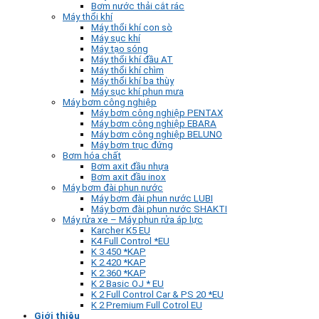
Bơm nước thải cắt rác
Máy thổi khí
Máy thổi khí con sò
Máy sục khí
Máy tạo sóng
Máy thổi khí đầu AT
Máy thổi khí chìm
Máy thổi khí ba thùy
Máy sục khí phun mưa
Máy bơm công nghiệp
Máy bơm công nghiệp PENTAX
Máy bơm công nghiệp EBARA
Máy bơm công nghiệp BELUNO
Máy bơm trục đứng
Bơm hóa chất
Bơm axit đầu nhựa
Bơm axit đầu inox
Máy bơm đài phun nước
Máy bơm đài phun nước LUBI
Máy bơm đài phun nước SHAKTI
Máy rửa xe – Máy phun rửa áp lực
Karcher K5 EU
K4 Full Control *EU
K 3.450 *KAP
K 2.420 *KAP
K 2.360 *KAP
K 2 Basic OJ * EU
K 2 Full Control Car & PS 20 *EU
K 2 Premium Full Cotrol EU
Giới thiệu