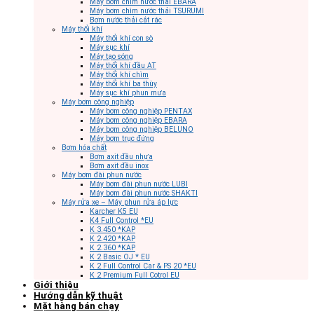
Máy bơm chìm nước thải EBARA
Máy bơm chìm nước thải TSURUMI
Bơm nước thải cắt rác
Máy thổi khí
Máy thổi khí con sò
Máy sục khí
Máy tạo sóng
Máy thổi khí đầu AT
Máy thổi khí chìm
Máy thổi khí ba thùy
Máy sục khí phun mưa
Máy bơm công nghiệp
Máy bơm công nghiệp PENTAX
Máy bơm công nghiệp EBARA
Máy bơm công nghiệp BELUNO
Máy bơm trục đứng
Bơm hóa chất
Bơm axit đầu nhựa
Bơm axit đầu inox
Máy bơm đài phun nước
Máy bơm đài phun nước LUBI
Máy bơm đài phun nước SHAKTI
Máy rửa xe – Máy phun rửa áp lực
Karcher K5 EU
K4 Full Control *EU
K 3.450 *KAP
K 2.420 *KAP
K 2.360 *KAP
K 2 Basic OJ * EU
K 2 Full Control Car & PS 20 *EU
K 2 Premium Full Cotrol EU
Giới thiệu
Hướng dẫn kỹ thuật
Mặt hàng bán chạy