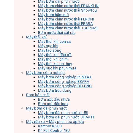
Máy bơm đài phun nước
Máy bơm chìm nước thải FRANKLIN
Máy bơm chìm nước thải Showfou
Máy bơm hầm mỏ
Máy bơm chìm nước thải PERONI
Máy bơm chìm nước thải EBARA
Máy bơm chìm nước thải TSURUMI
Bơm nước thải cắt rác
Máy thổi khí
Máy thổi khí con sò
Máy sục khí
Máy tạo sóng
Máy thổi khí đầu AT
Máy thổi khí chìm
Máy thổi khí ba thùy
Máy sục khí phun mưa
Máy bơm công nghiệp
Máy bơm công nghiệp PENTAX
Máy bơm công nghiệp EBARA
Máy bơm công nghiệp BELUNO
Máy bơm trục đứng
Bơm hóa chất
Bơm axit đầu nhựa
Bơm axit đầu inox
Máy bơm đài phun nước
Máy bơm đài phun nước LUBI
Máy bơm đài phun nước SHAKTI
Máy rửa xe – Máy phun rửa áp lực
Karcher K5 EU
K4 Full Control *EU