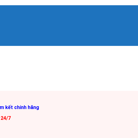
am kết chính hãng
 24/7