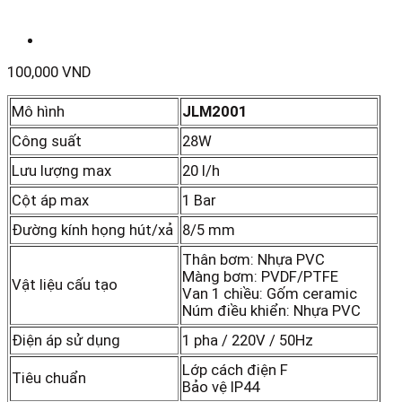
100,000
VND
Mô hình
JLM2001
Công suất
28W
Lưu lượng max
20 l/h
Cột áp max
1 Bar
Đường kính họng hút/xả
8/5 mm
Thân bơm: Nhựa PVC
Màng bơm: PVDF/PTFE
Vật liệu cấu tạo
Van 1 chiều: Gốm ceramic
Núm điều khiển: Nhựa PVC
Điện áp sử dụng
1 pha / 220V / 50Hz
Lớp cách điện F
Tiêu chuẩn
Bảo vệ IP44