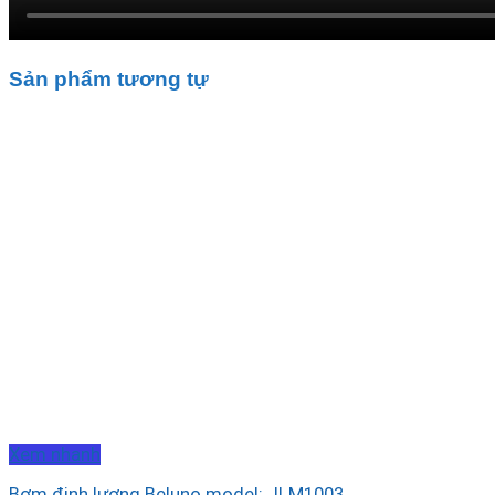
Sản phẩm tương tự
Xem nhanh
Bơm định lượng Beluno model: JLM1003