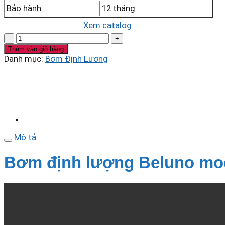
Bảo hành
12 tháng
Xem catalog
Bơm
định
Thêm vào giỏ hàng
lượng
Danh mục:
Bơm Định Lương
Beluno
model:
JLM2001
số
lượng
Mô tả
Bơm định lượng Beluno mo