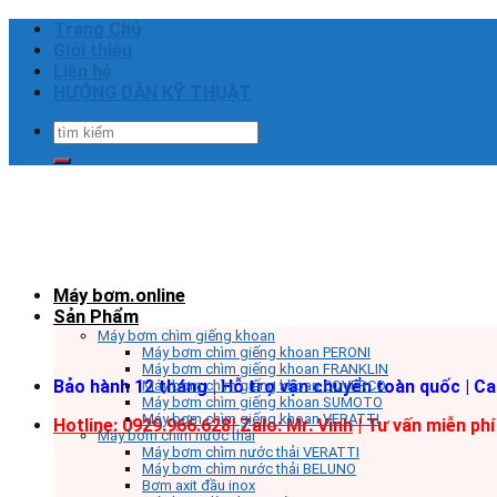
Skip
Trang Chủ
to
Giới thiệu
content
Liên hệ
HƯỚNG DẪN KỸ THUẬT
Tìm
kiếm:
Máy bơm.online
Sản Phẩm
Máy bơm chìm giếng khoan
Máy bơm chìm giếng khoan PERONI
Máy bơm chìm giếng khoan FRANKLIN
Bảo hành 12 tháng | Hỗ trợ vận chuyển toàn quốc | C
Máy bơm chìm giếng khoan COVERCO
Máy bơm chìm giếng khoan SUMOTO
Máy bơm chìm giếng khoan VERATTI
Hotline: 0929.966.628|
Zalo: Mr. Vinh
| Tư vấn miễn phí
Máy bơm chìm nước thải
Máy bơm chìm nước thải VERATTI
Máy bơm chìm nước thải BELUNO
Bơm axit đầu inox