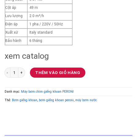
Cột áp
49 m
Lưu lượng
2.0 m³/h
Điện áp
1 pha / 220V / 50Hz
Xuất xứ
Italy standard
Bảo hành
6 tháng
xem catalog
Bơm chìm giếng khoan Peroni Model 2PRm140-0.37 0.37Kw số lượng
THÊM VÀO GIỎ HÀNG
Danh mục:
Máy bơm chìm giếng khoan PERONI
Thẻ:
Bơm giếng khoan
,
bơm giếng khoan peroni
,
máy bơm nước